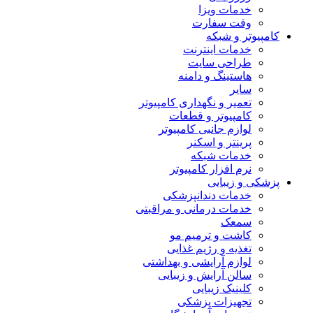
خدمات ویزا
وقت سفارت
کامپیوتر و شبکه
خدمات اینترنت
طراحی سایت
هاستینگ و دامنه
سایر
تعمیر و نگهداری کامپیوتر
کامپیوتر و قطعات
لوازم جانبی کامپیوتر
پرینتر و اسکنر
خدمات شبکه
نرم افزار کامپیوتر
پزشکی و زیبایی
خدمات دندانپزشکی
خدمات درمانی و مراقبتی
سمعک
کاشت و ترمیم مو
تغذیه و رژیم غذایی
لوازم آرایشی و بهداشتی
سالن آرایش و زیبایی
کلینیک زیبایی
تجهیزات پزشکی