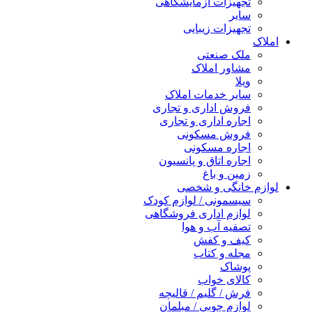
تجهیزات آزمایشگاهی
سایر
تجهیزات زیبایی
املاک
ملک صنعتی
مشاور املاک
ویلا
سایر خدمات املاک
فروش اداری و تجاری
اجاره اداری و تجاری
فروش مسکونی
اجاره مسکونی
اجاره اتاق و پانسیون
زمین و باغ
لوازم خانگی و شخصی
سیسمونی / لوازم کودک
لوازم اداری فروشگاهی
تصفیه آب و هوا
کیف و کفش
مجله و کتاب
پوشاک
کالای خواب
فرش / گلیم / قالیچه
لوازم چوبی / مبلمان