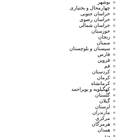
بوشهر
چهارمحال و بختیاری
خراسان جنوبی
خراسان رضوی
خراسان شمالی
خوزستان
زنجان
سمنان
سیستان و بلوچستان
فارس
قزوین
قم
کردستان
کرمان
کرمانشاه
کهگیلویه و بویراحمد
گلستان
گیلان
لرستان
مازندران
مرکزی
هرمزگان
همدان
یزد