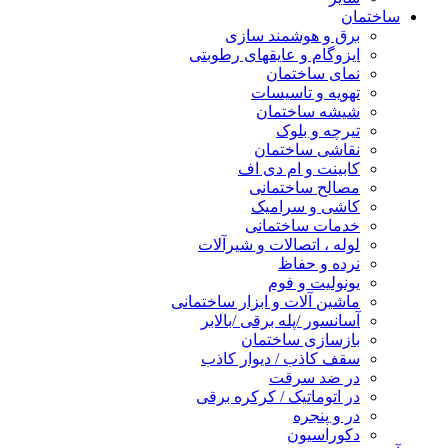
ساختمان
برق و هوشمند سازی
ایزوگام و عایقهای رطوبتی
نمای ساختمان
تهویه و تاسیسات
شیشه ساختمان
تیرچه و بلوک
نقاشی ساختمان
کابینت و ام دی اف
مصالح ساختمانی
کاشی و سرامیک
خدمات ساختمانی
لوله ، اتصالات و شیرآلات
نرده و حفاظ
یونولیت و فوم
ماشین آلات و ابزار ساختمانی
آسانسور /پله برقی /بالابر
بازسازی ساختمان
سقف کاذب / دیوار کاذب
در ضد سرقت
در اتوماتیک / کرکره برقی
در و پنجره
دکوراسیون