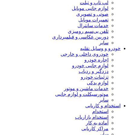
لپ تاپ و تبلت
لوازم جانبی موبایل
صوتی و تصویری
تعمیرات موبایل
خدمات سانترال
تلفن بی‌سیم رومیزی
دوربین عکاسی و فیلمبرداری
سایر
خودرو و وسایل نقلیه
خودروی داخلی و خارجی
اجاره خودرو
لوازم جانبی خودرو
دزدگیر و ردیاب
تزئینات خودرو
لوازم یدکی
خدمات ماشین و موتور
موتورسیکلت و لوازم جانبی
سایر
استخدام و کاریابی
استخدام
استخدام بازاریاب
آماده به کار
مراکز کاریابی
سایر