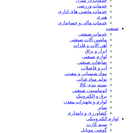
خدمات در منزل
خدمات ورزشی
خدمات ماشین های اداری
هنری
خدمات مالی و حسابداری
صنعت
خدمات صنعتی
ماشین آلات صنعتی
آهن آلات و فلزات
ابزار و یراق
لوازم صنعتی
ضایعات صنعتی
آب و فاضلاب
مواد شیمیایی و معدنی
تولید مواد غذایی
بسته بندی کالا
اتوماسیون صنعتی
برق و الکترونیک
لوازم و تجهیزات معدن
سایر
کشاورزی و دامداری
لوازم الکترونیکی
سیم کارت
گوشی موبایل