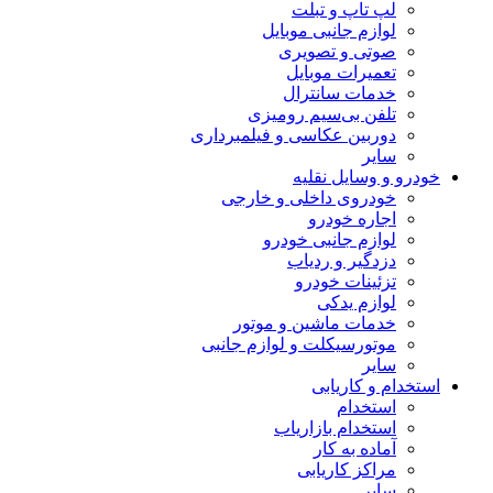
لپ تاپ و تبلت
لوازم جانبی موبایل
صوتی و تصویری
تعمیرات موبایل
خدمات سانترال
تلفن بی‌سیم رومیزی
دوربین عکاسی و فیلمبرداری
سایر
خودرو و وسایل نقلیه
خودروی داخلی و خارجی
اجاره خودرو
لوازم جانبی خودرو
دزدگیر و ردیاب
تزئینات خودرو
لوازم یدکی
خدمات ماشین و موتور
موتورسیکلت و لوازم جانبی
سایر
استخدام و کاریابی
استخدام
استخدام بازاریاب
آماده به کار
مراکز کاریابی
سایر