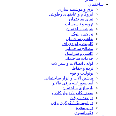
ساختمان
برق و هوشمند سازی
ایزوگام و عایقهای رطوبتی
نمای ساختمان
تهویه و تاسیسات
شیشه ساختمان
تیرچه و بلوک
نقاشی ساختمان
کابینت و ام دی اف
مصالح ساختمانی
کاشی و سرامیک
خدمات ساختمانی
لوله ، اتصالات و شیرآلات
نرده و حفاظ
یونولیت و فوم
ماشین آلات و ابزار ساختمانی
آسانسور /پله برقی /بالابر
بازسازی ساختمان
سقف کاذب / دیوار کاذب
در ضد سرقت
در اتوماتیک / کرکره برقی
در و پنجره
دکوراسیون