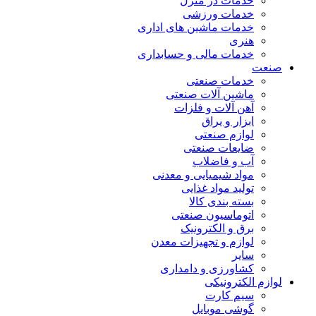
خدمات در منزل
خدمات ورزشی
خدمات ماشین های اداری
هنری
خدمات مالی و حسابداری
صنعت
خدمات صنعتی
ماشین آلات صنعتی
آهن آلات و فلزات
ابزار و یراق
لوازم صنعتی
ضایعات صنعتی
آب و فاضلاب
مواد شیمیایی و معدنی
تولید مواد غذایی
بسته بندی کالا
اتوماسیون صنعتی
برق و الکترونیک
لوازم و تجهیزات معدن
سایر
کشاورزی و دامداری
لوازم الکترونیکی
سیم کارت
گوشی موبایل