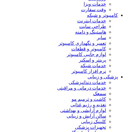
خدمات ویزا
وقت سفارت
کامپیوتر و شبکه
خدمات اینترنت
طراحی سایت
هاستینگ و دامنه
سایر
تعمیر و نگهداری کامپیوتر
کامپیوتر و قطعات
لوازم جانبی کامپیوتر
پرینتر و اسکنر
خدمات شبکه
نرم افزار کامپیوتر
پزشکی و زیبایی
خدمات دندانپزشکی
خدمات درمانی و مراقبتی
سمعک
کاشت و ترمیم مو
تغذیه و رژیم غذایی
لوازم آرایشی و بهداشتی
سالن آرایش و زیبایی
کلینیک زیبایی
تجهیزات پزشکی