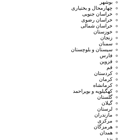
بوشهر
چهارمحال و بختیاری
خراسان جنوبی
خراسان رضوی
خراسان شمالی
خوزستان
زنجان
سمنان
سیستان و بلوچستان
فارس
قزوین
قم
کردستان
کرمان
کرمانشاه
کهگیلویه و بویراحمد
گلستان
گیلان
لرستان
مازندران
مرکزی
هرمزگان
همدان
یزد