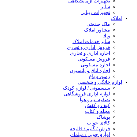
تجهیزات آزمایشگاهی
سایر
تجهیزات زیبایی
املاک
ملک صنعتی
مشاور املاک
ویلا
سایر خدمات املاک
فروش اداری و تجاری
اجاره اداری و تجاری
فروش مسکونی
اجاره مسکونی
اجاره اتاق و پانسیون
زمین و باغ
لوازم خانگی و شخصی
سیسمونی / لوازم کودک
لوازم اداری فروشگاهی
تصفیه آب و هوا
کیف و کفش
مجله و کتاب
پوشاک
کالای خواب
فرش / گلیم / قالیچه
لوازم چوبی / مبلمان