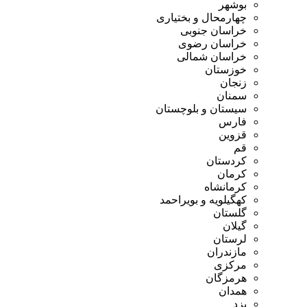
بوشهر
چهارمحال و بختیاری
خراسان جنوبی
خراسان رضوی
خراسان شمالی
خوزستان
زنجان
سمنان
سیستان و بلوچستان
فارس
قزوین
قم
کردستان
کرمان
کرمانشاه
کهگیلویه و بویراحمد
گلستان
گیلان
لرستان
مازندران
مرکزی
هرمزگان
همدان
یزد