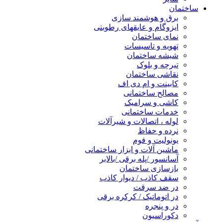
ساختمان
برق و هوشمند سازی
ایزوگام و عایقهای رطوبتی
نمای ساختمان
تهویه و تاسیسات
شیشه ساختمان
تیرچه و بلوک
نقاشی ساختمان
کابینت و ام دی اف
مصالح ساختمانی
کاشی و سرامیک
خدمات ساختمانی
لوله ، اتصالات و شیرآلات
نرده و حفاظ
یونولیت و فوم
ماشین آلات و ابزار ساختمانی
آسانسور /پله برقی /بالابر
بازسازی ساختمان
سقف کاذب / دیوار کاذب
در ضد سرقت
در اتوماتیک / کرکره برقی
در و پنجره
دکوراسیون