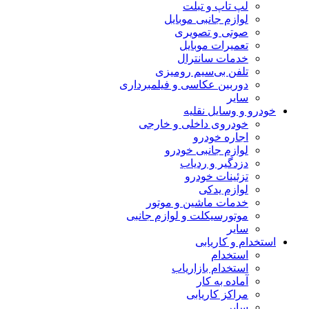
لپ تاپ و تبلت
لوازم جانبی موبایل
صوتی و تصویری
تعمیرات موبایل
خدمات سانترال
تلفن بی‌سیم رومیزی
دوربین عکاسی و فیلمبرداری
سایر
خودرو و وسایل نقلیه
خودروی داخلی و خارجی
اجاره خودرو
لوازم جانبی خودرو
دزدگیر و ردیاب
تزئینات خودرو
لوازم یدکی
خدمات ماشین و موتور
موتورسیکلت و لوازم جانبی
سایر
استخدام و کاریابی
استخدام
استخدام بازاریاب
آماده به کار
مراکز کاریابی
سایر