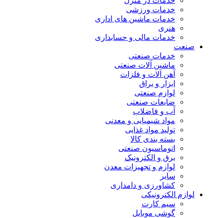
خدمات در منزل
خدمات ورزشی
خدمات ماشین های اداری
هنری
خدمات مالی و حسابداری
صنعت
خدمات صنعتی
ماشین آلات صنعتی
آهن آلات و فلزات
ابزار و یراق
لوازم صنعتی
ضایعات صنعتی
آب و فاضلاب
مواد شیمیایی و معدنی
تولید مواد غذایی
بسته بندی کالا
اتوماسیون صنعتی
برق و الکترونیک
لوازم و تجهیزات معدن
سایر
کشاورزی و دامداری
لوازم الکترونیکی
سیم کارت
گوشی موبایل