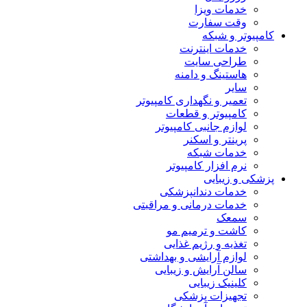
خدمات ویزا
وقت سفارت
کامپیوتر و شبکه
خدمات اینترنت
طراحی سایت
هاستینگ و دامنه
سایر
تعمیر و نگهداری کامپیوتر
کامپیوتر و قطعات
لوازم جانبی کامپیوتر
پرینتر و اسکنر
خدمات شبکه
نرم افزار کامپیوتر
پزشکی و زیبایی
خدمات دندانپزشکی
خدمات درمانی و مراقبتی
سمعک
کاشت و ترمیم مو
تغذیه و رژیم غذایی
لوازم آرایشی و بهداشتی
سالن آرایش و زیبایی
کلینیک زیبایی
تجهیزات پزشکی