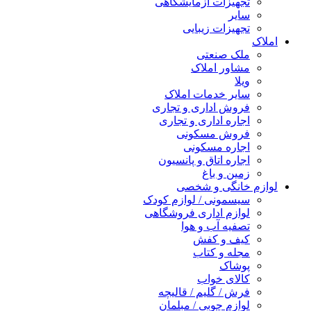
تجهیزات آزمایشگاهی
سایر
تجهیزات زیبایی
املاک
ملک صنعتی
مشاور املاک
ویلا
سایر خدمات املاک
فروش اداری و تجاری
اجاره اداری و تجاری
فروش مسکونی
اجاره مسکونی
اجاره اتاق و پانسیون
زمین و باغ
لوازم خانگی و شخصی
سیسمونی / لوازم کودک
لوازم اداری فروشگاهی
تصفیه آب و هوا
کیف و کفش
مجله و کتاب
پوشاک
کالای خواب
فرش / گلیم / قالیچه
لوازم چوبی / مبلمان