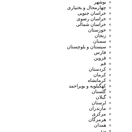
بوشهر
چهارمحال و بختیاری
خراسان جنوبی
خراسان رضوی
خراسان شمالی
خوزستان
زنجان
سمنان
سیستان و بلوچستان
فارس
قزوین
قم
کردستان
کرمان
کرمانشاه
کهگیلویه و بویراحمد
گلستان
گیلان
لرستان
مازندران
مرکزی
هرمزگان
همدان
یزد