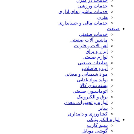
خدمات در منزل
خدمات ورزشی
خدمات ماشین های اداری
هنری
خدمات مالی و حسابداری
صنعت
خدمات صنعتی
ماشین آلات صنعتی
آهن آلات و فلزات
ابزار و یراق
لوازم صنعتی
ضایعات صنعتی
آب و فاضلاب
مواد شیمیایی و معدنی
تولید مواد غذایی
بسته بندی کالا
اتوماسیون صنعتی
برق و الکترونیک
لوازم و تجهیزات معدن
سایر
کشاورزی و دامداری
لوازم الکترونیکی
سیم کارت
گوشی موبایل