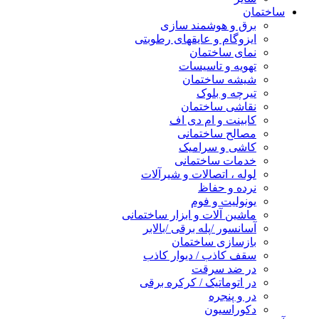
ساختمان
برق و هوشمند سازی
ایزوگام و عایقهای رطوبتی
نمای ساختمان
تهویه و تاسیسات
شیشه ساختمان
تیرچه و بلوک
نقاشی ساختمان
کابینت و ام دی اف
مصالح ساختمانی
کاشی و سرامیک
خدمات ساختمانی
لوله ، اتصالات و شیرآلات
نرده و حفاظ
یونولیت و فوم
ماشین آلات و ابزار ساختمانی
آسانسور /پله برقی /بالابر
بازسازی ساختمان
سقف کاذب / دیوار کاذب
در ضد سرقت
در اتوماتیک / کرکره برقی
در و پنجره
دکوراسیون