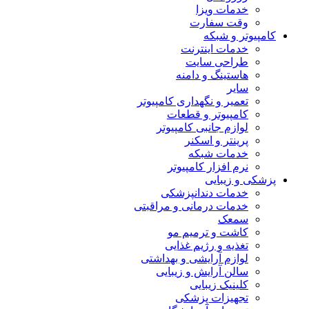
خدمات ویزا
وقت سفارت
کامپیوتر و شبکه
خدمات اینترنت
طراحی سایت
هاستینگ و دامنه
سایر
تعمیر و نگهداری کامپیوتر
کامپیوتر و قطعات
لوازم جانبی کامپیوتر
پرینتر و اسکنر
خدمات شبکه
نرم افزار کامپیوتر
پزشکی و زیبایی
خدمات دندانپزشکی
خدمات درمانی و مراقبتی
سمعک
کاشت و ترمیم مو
تغذیه و رژیم غذایی
لوازم آرایشی و بهداشتی
سالن آرایش و زیبایی
کلینیک زیبایی
تجهیزات پزشکی