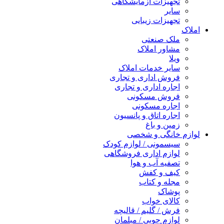
تجهیزات آزمایشگاهی
سایر
تجهیزات زیبایی
املاک
ملک صنعتی
مشاور املاک
ویلا
سایر خدمات املاک
فروش اداری و تجاری
اجاره اداری و تجاری
فروش مسکونی
اجاره مسکونی
اجاره اتاق و پانسیون
زمین و باغ
لوازم خانگی و شخصی
سیسمونی / لوازم کودک
لوازم اداری فروشگاهی
تصفیه آب و هوا
کیف و کفش
مجله و کتاب
پوشاک
کالای خواب
فرش / گلیم / قالیچه
لوازم چوبی / مبلمان