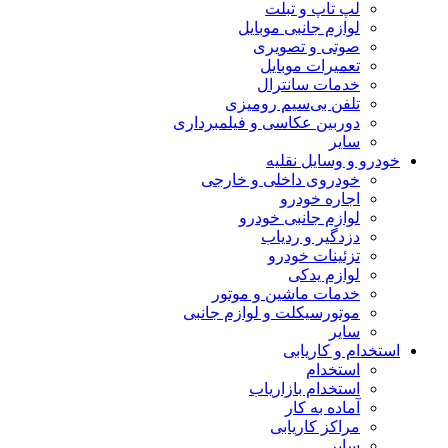
لپ تاپ و تبلت
لوازم جانبی موبایل
صوتی و تصویری
تعمیرات موبایل
خدمات سانترال
تلفن بی‌سیم رومیزی
دوربین عکاسی و فیلمبرداری
سایر
خودرو و وسایل نقلیه
خودروی داخلی و خارجی
اجاره خودرو
لوازم جانبی خودرو
دزدگیر و ردیاب
تزئینات خودرو
لوازم یدکی
خدمات ماشین و موتور
موتورسیکلت و لوازم جانبی
سایر
استخدام و کاریابی
استخدام
استخدام بازاریاب
آماده به کار
مراکز کاریابی
سایر