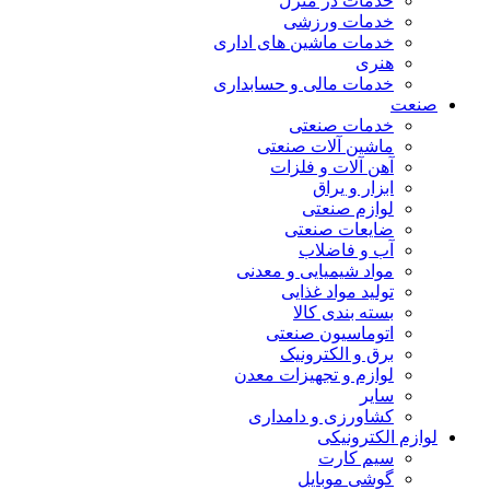
خدمات در منزل
خدمات ورزشی
خدمات ماشین های اداری
هنری
خدمات مالی و حسابداری
صنعت
خدمات صنعتی
ماشین آلات صنعتی
آهن آلات و فلزات
ابزار و یراق
لوازم صنعتی
ضایعات صنعتی
آب و فاضلاب
مواد شیمیایی و معدنی
تولید مواد غذایی
بسته بندی کالا
اتوماسیون صنعتی
برق و الکترونیک
لوازم و تجهیزات معدن
سایر
کشاورزی و دامداری
لوازم الکترونیکی
سیم کارت
گوشی موبایل