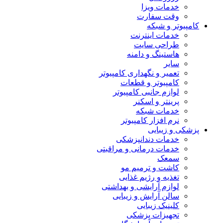
خدمات ویزا
وقت سفارت
کامپیوتر و شبکه
خدمات اینترنت
طراحی سایت
هاستینگ و دامنه
سایر
تعمیر و نگهداری کامپیوتر
کامپیوتر و قطعات
لوازم جانبی کامپیوتر
پرینتر و اسکنر
خدمات شبکه
نرم افزار کامپیوتر
پزشکی و زیبایی
خدمات دندانپزشکی
خدمات درمانی و مراقبتی
سمعک
کاشت و ترمیم مو
تغذیه و رژیم غذایی
لوازم آرایشی و بهداشتی
سالن آرایش و زیبایی
کلینیک زیبایی
تجهیزات پزشکی