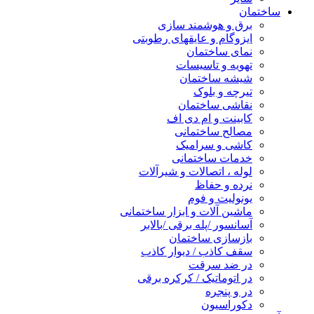
ساختمان
برق و هوشمند سازی
ایزوگام و عایقهای رطوبتی
نمای ساختمان
تهویه و تاسیسات
شیشه ساختمان
تیرچه و بلوک
نقاشی ساختمان
کابینت و ام دی اف
مصالح ساختمانی
کاشی و سرامیک
خدمات ساختمانی
لوله ، اتصالات و شیرآلات
نرده و حفاظ
یونولیت و فوم
ماشین آلات و ابزار ساختمانی
آسانسور /پله برقی /بالابر
بازسازی ساختمان
سقف کاذب / دیوار کاذب
در ضد سرقت
در اتوماتیک / کرکره برقی
در و پنجره
دکوراسیون