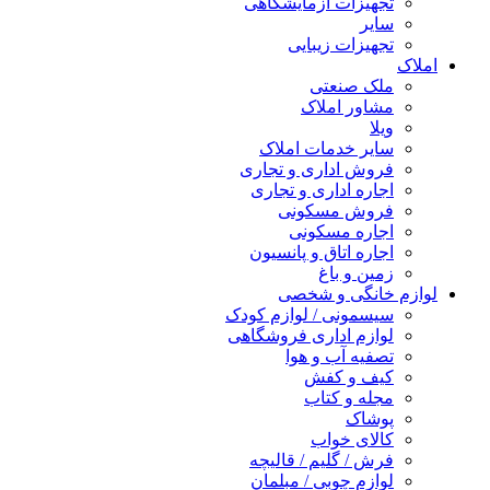
تجهیزات آزمایشگاهی
سایر
تجهیزات زیبایی
املاک
ملک صنعتی
مشاور املاک
ویلا
سایر خدمات املاک
فروش اداری و تجاری
اجاره اداری و تجاری
فروش مسکونی
اجاره مسکونی
اجاره اتاق و پانسیون
زمین و باغ
لوازم خانگی و شخصی
سیسمونی / لوازم کودک
لوازم اداری فروشگاهی
تصفیه آب و هوا
کیف و کفش
مجله و کتاب
پوشاک
کالای خواب
فرش / گلیم / قالیچه
لوازم چوبی / مبلمان