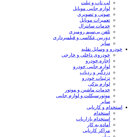
لپ تاپ و تبلت
لوازم جانبی موبایل
صوتی و تصویری
تعمیرات موبایل
خدمات سانترال
تلفن بی‌سیم رومیزی
دوربین عکاسی و فیلمبرداری
سایر
خودرو و وسایل نقلیه
خودروی داخلی و خارجی
اجاره خودرو
لوازم جانبی خودرو
دزدگیر و ردیاب
تزئینات خودرو
لوازم یدکی
خدمات ماشین و موتور
موتورسیکلت و لوازم جانبی
سایر
استخدام و کاریابی
استخدام
استخدام بازاریاب
آماده به کار
مراکز کاریابی
سایر