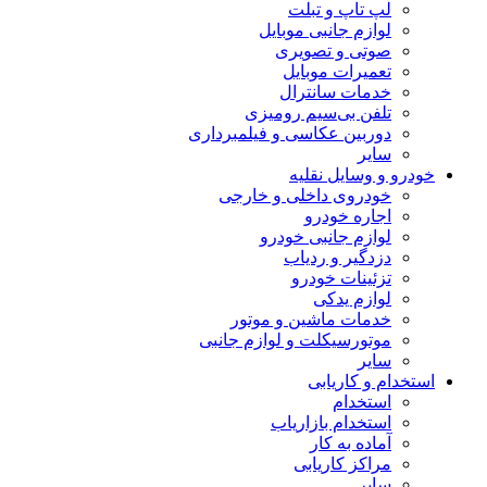
لپ تاپ و تبلت
لوازم جانبی موبایل
صوتی و تصویری
تعمیرات موبایل
خدمات سانترال
تلفن بی‌سیم رومیزی
دوربین عکاسی و فیلمبرداری
سایر
خودرو و وسایل نقلیه
خودروی داخلی و خارجی
اجاره خودرو
لوازم جانبی خودرو
دزدگیر و ردیاب
تزئینات خودرو
لوازم یدکی
خدمات ماشین و موتور
موتورسیکلت و لوازم جانبی
سایر
استخدام و کاریابی
استخدام
استخدام بازاریاب
آماده به کار
مراکز کاریابی
سایر