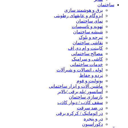
ساختمان
برق و هوشمند سازی
ایزوگام و عایقهای رطوبتی
نمای ساختمان
تهویه و تاسیسات
شیشه ساختمان
تیرچه و بلوک
نقاشی ساختمان
کابینت و ام دی اف
مصالح ساختمانی
کاشی و سرامیک
خدمات ساختمانی
لوله ، اتصالات و شیرآلات
نرده و حفاظ
یونولیت و فوم
ماشین آلات و ابزار ساختمانی
آسانسور /پله برقی /بالابر
بازسازی ساختمان
سقف کاذب / دیوار کاذب
در ضد سرقت
در اتوماتیک / کرکره برقی
در و پنجره
دکوراسیون