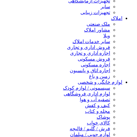
تجهیزات آزمایشگاهی
سایر
تجهیزات زیبایی
املاک
ملک صنعتی
مشاور املاک
ویلا
سایر خدمات املاک
فروش اداری و تجاری
اجاره اداری و تجاری
فروش مسکونی
اجاره مسکونی
اجاره اتاق و پانسیون
زمین و باغ
لوازم خانگی و شخصی
سیسمونی / لوازم کودک
لوازم اداری فروشگاهی
تصفیه آب و هوا
کیف و کفش
مجله و کتاب
پوشاک
کالای خواب
فرش / گلیم / قالیچه
لوازم چوبی / مبلمان