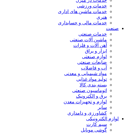
خدمات در منزل
خدمات ورزشی
خدمات ماشین های اداری
هنری
خدمات مالی و حسابداری
صنعت
خدمات صنعتی
ماشین آلات صنعتی
آهن آلات و فلزات
ابزار و یراق
لوازم صنعتی
ضایعات صنعتی
آب و فاضلاب
مواد شیمیایی و معدنی
تولید مواد غذایی
بسته بندی کالا
اتوماسیون صنعتی
برق و الکترونیک
لوازم و تجهیزات معدن
سایر
کشاورزی و دامداری
لوازم الکترونیکی
سیم کارت
گوشی موبایل