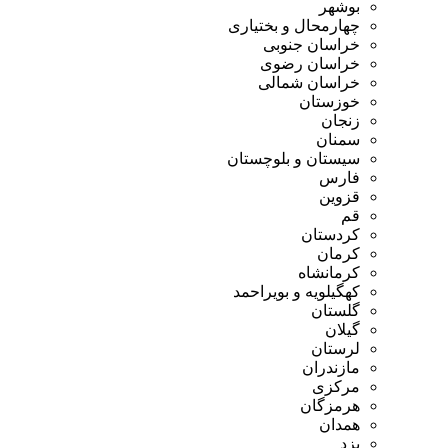
بوشهر
چهارمحال و بختیاری
خراسان جنوبی
خراسان رضوی
خراسان شمالی
خوزستان
زنجان
سمنان
سیستان و بلوچستان
فارس
قزوین
قم
کردستان
کرمان
کرمانشاه
کهگیلویه و بویراحمد
گلستان
گیلان
لرستان
مازندران
مرکزی
هرمزگان
همدان
یزد