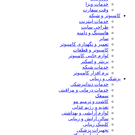
خدمات ویزا
وقت سفارت
کامپیوتر و شبکه
خدمات اینترنت
طراحی سایت
هاستینگ و دامنه
سایر
تعمیر و نگهداری کامپیوتر
کامپیوتر و قطعات
لوازم جانبی کامپیوتر
پرینتر و اسکنر
خدمات شبکه
نرم افزار کامپیوتر
پزشکی و زیبایی
خدمات دندانپزشکی
خدمات درمانی و مراقبتی
سمعک
کاشت و ترمیم مو
تغذیه و رژیم غذایی
لوازم آرایشی و بهداشتی
سالن آرایش و زیبایی
کلینیک زیبایی
تجهیزات پزشکی