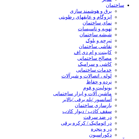
ساختمان
برق و هوشمند سازی
ایزوگام و عایقهای رطوبتی
نمای ساختمان
تهویه و تاسیسات
شیشه ساختمان
تیرچه و بلوک
نقاشی ساختمان
کابینت و ام دی اف
مصالح ساختمانی
کاشی و سرامیک
خدمات ساختمانی
لوله ، اتصالات و شیرآلات
نرده و حفاظ
یونولیت و فوم
ماشین آلات و ابزار ساختمانی
آسانسور /پله برقی /بالابر
بازسازی ساختمان
سقف کاذب / دیوار کاذب
در ضد سرقت
در اتوماتیک / کرکره برقی
در و پنجره
دکوراسیون