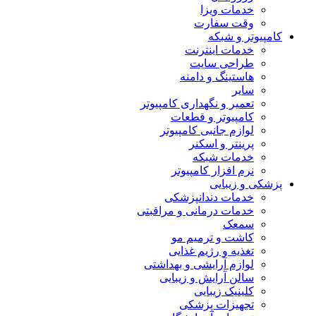
خدمات ویزا
وقت سفارت
کامپیوتر و شبکه
خدمات اینترنت
طراحی سایت
هاستینگ و دامنه
سایر
تعمیر و نگهداری کامپیوتر
کامپیوتر و قطعات
لوازم جانبی کامپیوتر
پرینتر و اسکنر
خدمات شبکه
نرم افزار کامپیوتر
پزشکی و زیبایی
خدمات دندانپزشکی
خدمات درمانی و مراقبتی
سمعک
کاشت و ترمیم مو
تغذیه و رژیم غذایی
لوازم آرایشی و بهداشتی
سالن آرایش و زیبایی
کلینیک زیبایی
تجهیزات پزشکی