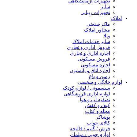
تجهیزات آزمایشگاهی
سایر
تجهیزات زیبایی
املاک
ملک صنعتی
مشاور املاک
ویلا
سایر خدمات املاک
فروش اداری و تجاری
اجاره اداری و تجاری
فروش مسکونی
اجاره مسکونی
اجاره اتاق و پانسیون
زمین و باغ
لوازم خانگی و شخصی
سیسمونی / لوازم کودک
لوازم اداری فروشگاهی
تصفیه آب و هوا
کیف و کفش
مجله و کتاب
پوشاک
کالای خواب
فرش / گلیم / قالیچه
لوازم چوبی / مبلمان