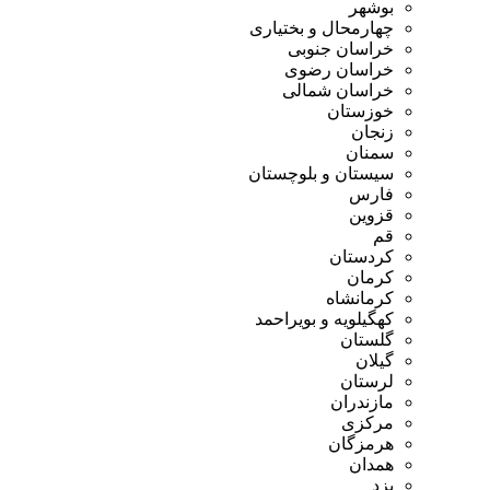
بوشهر
چهارمحال و بختیاری
خراسان جنوبی
خراسان رضوی
خراسان شمالی
خوزستان
زنجان
سمنان
سیستان و بلوچستان
فارس
قزوین
قم
کردستان
کرمان
کرمانشاه
کهگیلویه و بویراحمد
گلستان
گیلان
لرستان
مازندران
مرکزی
هرمزگان
همدان
یزد