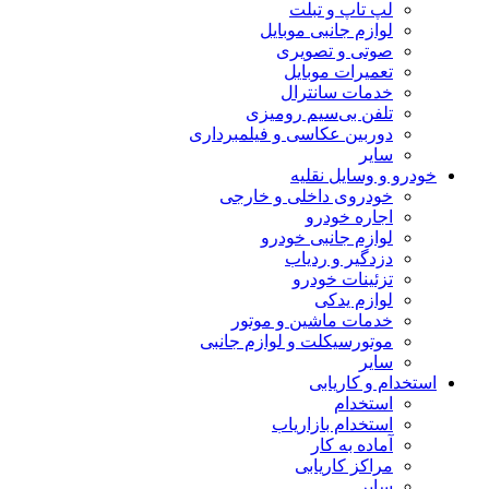
لپ تاپ و تبلت
لوازم جانبی موبایل
صوتی و تصویری
تعمیرات موبایل
خدمات سانترال
تلفن بی‌سیم رومیزی
دوربین عکاسی و فیلمبرداری
سایر
خودرو و وسایل نقلیه
خودروی داخلی و خارجی
اجاره خودرو
لوازم جانبی خودرو
دزدگیر و ردیاب
تزئینات خودرو
لوازم یدکی
خدمات ماشین و موتور
موتورسیکلت و لوازم جانبی
سایر
استخدام و کاریابی
استخدام
استخدام بازاریاب
آماده به کار
مراکز کاریابی
سایر