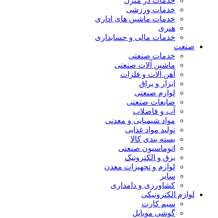
خدمات در منزل
خدمات ورزشی
خدمات ماشین های اداری
هنری
خدمات مالی و حسابداری
صنعت
خدمات صنعتی
ماشین آلات صنعتی
آهن آلات و فلزات
ابزار و یراق
لوازم صنعتی
ضایعات صنعتی
آب و فاضلاب
مواد شیمیایی و معدنی
تولید مواد غذایی
بسته بندی کالا
اتوماسیون صنعتی
برق و الکترونیک
لوازم و تجهیزات معدن
سایر
کشاورزی و دامداری
لوازم الکترونیکی
سیم کارت
گوشی موبایل