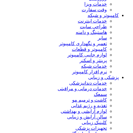
خدمات ویزا
وقت سفارت
کامپیوتر و شبکه
خدمات اینترنت
طراحی سایت
هاستینگ و دامنه
سایر
تعمیر و نگهداری کامپیوتر
کامپیوتر و قطعات
لوازم جانبی کامپیوتر
پرینتر و اسکنر
خدمات شبکه
نرم افزار کامپیوتر
پزشکی و زیبایی
خدمات دندانپزشکی
خدمات درمانی و مراقبتی
سمعک
کاشت و ترمیم مو
تغذیه و رژیم غذایی
لوازم آرایشی و بهداشتی
سالن آرایش و زیبایی
کلینیک زیبایی
تجهیزات پزشکی