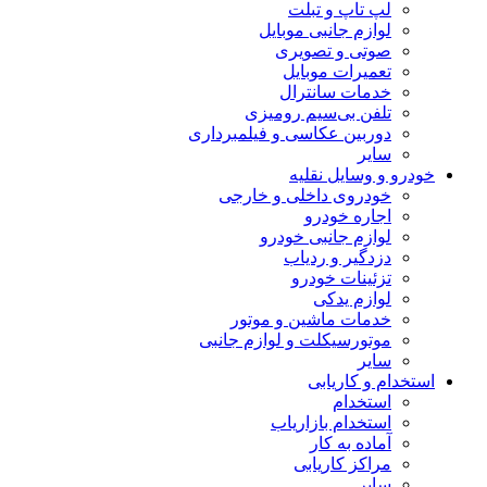
لپ تاپ و تبلت
لوازم جانبی موبایل
صوتی و تصویری
تعمیرات موبایل
خدمات سانترال
تلفن بی‌سیم رومیزی
دوربین عکاسی و فیلمبرداری
سایر
خودرو و وسایل نقلیه
خودروی داخلی و خارجی
اجاره خودرو
لوازم جانبی خودرو
دزدگیر و ردیاب
تزئینات خودرو
لوازم یدکی
خدمات ماشین و موتور
موتورسیکلت و لوازم جانبی
سایر
استخدام و کاریابی
استخدام
استخدام بازاریاب
آماده به کار
مراکز کاریابی
سایر