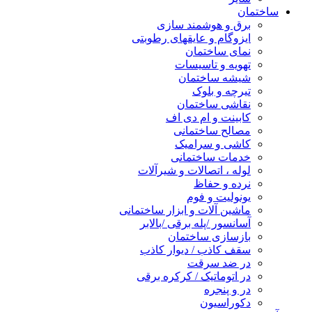
ساختمان
برق و هوشمند سازی
ایزوگام و عایقهای رطوبتی
نمای ساختمان
تهویه و تاسیسات
شیشه ساختمان
تیرچه و بلوک
نقاشی ساختمان
کابینت و ام دی اف
مصالح ساختمانی
کاشی و سرامیک
خدمات ساختمانی
لوله ، اتصالات و شیرآلات
نرده و حفاظ
یونولیت و فوم
ماشین آلات و ابزار ساختمانی
آسانسور /پله برقی /بالابر
بازسازی ساختمان
سقف کاذب / دیوار کاذب
در ضد سرقت
در اتوماتیک / کرکره برقی
در و پنجره
دکوراسیون