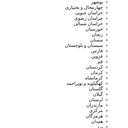
بوشهر
چهارمحال و بختیاری
خراسان جنوبی
خراسان رضوی
خراسان شمالی
خوزستان
زنجان
سمنان
سیستان و بلوچستان
فارس
قزوین
قم
کردستان
کرمان
کرمانشاه
کهگیلویه و بویراحمد
گلستان
گیلان
لرستان
مازندران
مرکزی
هرمزگان
همدان
یزد