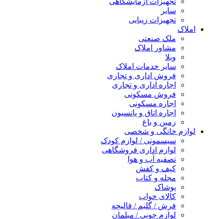
تجهیزات آزمایشگاهی
سایر
تجهیزات زیبایی
املاک
ملک صنعتی
مشاور املاک
ویلا
سایر خدمات املاک
فروش اداری و تجاری
اجاره اداری و تجاری
فروش مسکونی
اجاره مسکونی
اجاره اتاق و پانسیون
زمین و باغ
لوازم خانگی و شخصی
سیسمونی / لوازم کودک
لوازم اداری فروشگاهی
تصفیه آب و هوا
کیف و کفش
مجله و کتاب
پوشاک
کالای خواب
فرش / گلیم / قالیچه
لوازم چوبی / مبلمان