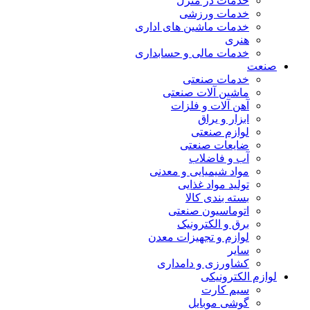
خدمات در منزل
خدمات ورزشی
خدمات ماشین های اداری
هنری
خدمات مالی و حسابداری
صنعت
خدمات صنعتی
ماشین آلات صنعتی
آهن آلات و فلزات
ابزار و یراق
لوازم صنعتی
ضایعات صنعتی
آب و فاضلاب
مواد شیمیایی و معدنی
تولید مواد غذایی
بسته بندی کالا
اتوماسیون صنعتی
برق و الکترونیک
لوازم و تجهیزات معدن
سایر
کشاورزی و دامداری
لوازم الکترونیکی
سیم کارت
گوشی موبایل