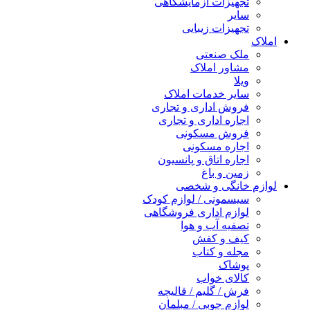
تجهیزات آزمایشگاهی
سایر
تجهیزات زیبایی
املاک
ملک صنعتی
مشاور املاک
ویلا
سایر خدمات املاک
فروش اداری و تجاری
اجاره اداری و تجاری
فروش مسکونی
اجاره مسکونی
اجاره اتاق و پانسیون
زمین و باغ
لوازم خانگی و شخصی
سیسمونی / لوازم کودک
لوازم اداری فروشگاهی
تصفیه آب و هوا
کیف و کفش
مجله و کتاب
پوشاک
کالای خواب
فرش / گلیم / قالیچه
لوازم چوبی / مبلمان