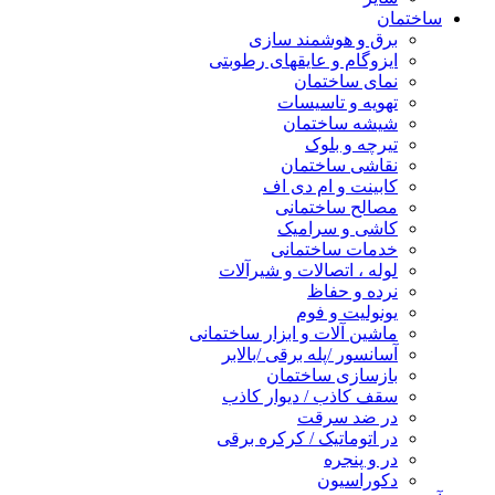
ساختمان
برق و هوشمند سازی
ایزوگام و عایقهای رطوبتی
نمای ساختمان
تهویه و تاسیسات
شیشه ساختمان
تیرچه و بلوک
نقاشی ساختمان
کابینت و ام دی اف
مصالح ساختمانی
کاشی و سرامیک
خدمات ساختمانی
لوله ، اتصالات و شیرآلات
نرده و حفاظ
یونولیت و فوم
ماشین آلات و ابزار ساختمانی
آسانسور /پله برقی /بالابر
بازسازی ساختمان
سقف کاذب / دیوار کاذب
در ضد سرقت
در اتوماتیک / کرکره برقی
در و پنجره
دکوراسیون