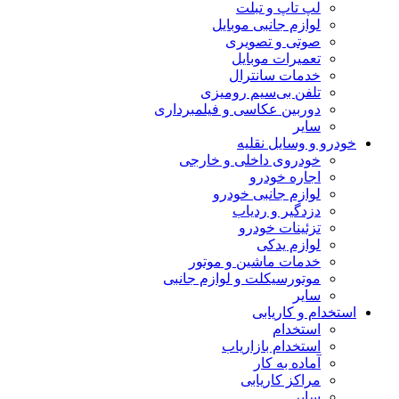
لپ تاپ و تبلت
لوازم جانبی موبایل
صوتی و تصویری
تعمیرات موبایل
خدمات سانترال
تلفن بی‌سیم رومیزی
دوربین عکاسی و فیلمبرداری
سایر
خودرو و وسایل نقلیه
خودروی داخلی و خارجی
اجاره خودرو
لوازم جانبی خودرو
دزدگیر و ردیاب
تزئینات خودرو
لوازم یدکی
خدمات ماشین و موتور
موتورسیکلت و لوازم جانبی
سایر
استخدام و کاریابی
استخدام
استخدام بازاریاب
آماده به کار
مراکز کاریابی
سایر