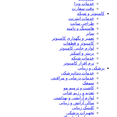
خدمات ویزا
وقت سفارت
کامپیوتر و شبکه
خدمات اینترنت
طراحی سایت
هاستینگ و دامنه
سایر
تعمیر و نگهداری کامپیوتر
کامپیوتر و قطعات
لوازم جانبی کامپیوتر
پرینتر و اسکنر
خدمات شبکه
نرم افزار کامپیوتر
پزشکی و زیبایی
خدمات دندانپزشکی
خدمات درمانی و مراقبتی
سمعک
کاشت و ترمیم مو
تغذیه و رژیم غذایی
لوازم آرایشی و بهداشتی
سالن آرایش و زیبایی
کلینیک زیبایی
تجهیزات پزشکی