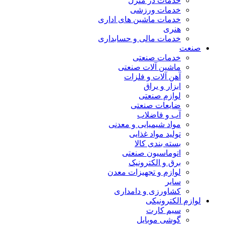
خدمات در منزل
خدمات ورزشی
خدمات ماشین های اداری
هنری
خدمات مالی و حسابداری
صنعت
خدمات صنعتی
ماشین آلات صنعتی
آهن آلات و فلزات
ابزار و یراق
لوازم صنعتی
ضایعات صنعتی
آب و فاضلاب
مواد شیمیایی و معدنی
تولید مواد غذایی
بسته بندی کالا
اتوماسیون صنعتی
برق و الکترونیک
لوازم و تجهیزات معدن
سایر
کشاورزی و دامداری
لوازم الکترونیکی
سیم کارت
گوشی موبایل