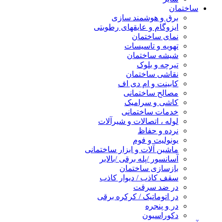
ساختمان
برق و هوشمند سازی
ایزوگام و عایقهای رطوبتی
نمای ساختمان
تهویه و تاسیسات
شیشه ساختمان
تیرچه و بلوک
نقاشی ساختمان
کابینت و ام دی اف
مصالح ساختمانی
کاشی و سرامیک
خدمات ساختمانی
لوله ، اتصالات و شیرآلات
نرده و حفاظ
یونولیت و فوم
ماشین آلات و ابزار ساختمانی
آسانسور /پله برقی /بالابر
بازسازی ساختمان
سقف کاذب / دیوار کاذب
در ضد سرقت
در اتوماتیک / کرکره برقی
در و پنجره
دکوراسیون