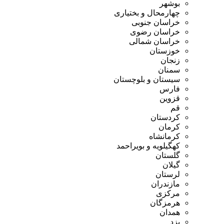
بوشهر
چهارمحال و بختیاری
خراسان جنوبی
خراسان رضوی
خراسان شمالی
خوزستان
زنجان
سمنان
سیستان و بلوچستان
فارس
قزوین
قم
کردستان
کرمان
کرمانشاه
کهگیلویه و بویراحمد
گلستان
گیلان
لرستان
مازندران
مرکزی
هرمزگان
همدان
یزد