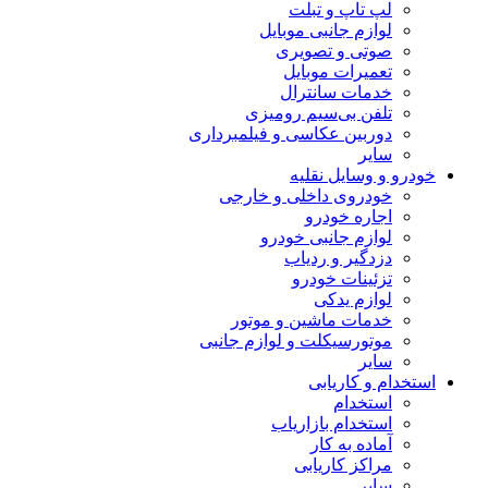
لپ تاپ و تبلت
لوازم جانبی موبایل
صوتی و تصویری
تعمیرات موبایل
خدمات سانترال
تلفن بی‌سیم رومیزی
دوربین عکاسی و فیلمبرداری
سایر
خودرو و وسایل نقلیه
خودروی داخلی و خارجی
اجاره خودرو
لوازم جانبی خودرو
دزدگیر و ردیاب
تزئینات خودرو
لوازم یدکی
خدمات ماشین و موتور
موتورسیکلت و لوازم جانبی
سایر
استخدام و کاریابی
استخدام
استخدام بازاریاب
آماده به کار
مراکز کاریابی
سایر