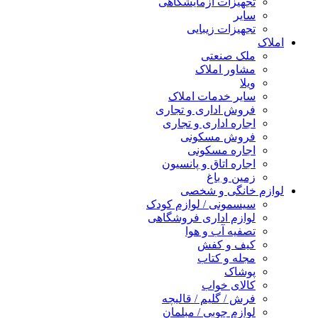
تجهیزات آزمایشگاهی
سایر
تجهیزات زیبایی
املاک
ملک صنعتی
مشاور املاک
ویلا
سایر خدمات املاک
فروش اداری و تجاری
اجاره اداری و تجاری
فروش مسکونی
اجاره مسکونی
اجاره اتاق و پانسیون
زمین و باغ
لوازم خانگی و شخصی
سیسمونی / لوازم کودک
لوازم اداری فروشگاهی
تصفیه آب و هوا
کیف و کفش
مجله و کتاب
پوشاک
کالای خواب
فرش / گلیم / قالیچه
لوازم چوبی / مبلمان