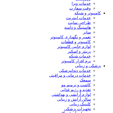
خدمات ویزا
وقت سفارت
کامپیوتر و شبکه
خدمات اینترنت
طراحی سایت
هاستینگ و دامنه
سایر
تعمیر و نگهداری کامپیوتر
کامپیوتر و قطعات
لوازم جانبی کامپیوتر
پرینتر و اسکنر
خدمات شبکه
نرم افزار کامپیوتر
پزشکی و زیبایی
خدمات دندانپزشکی
خدمات درمانی و مراقبتی
سمعک
کاشت و ترمیم مو
تغذیه و رژیم غذایی
لوازم آرایشی و بهداشتی
سالن آرایش و زیبایی
کلینیک زیبایی
تجهیزات پزشکی