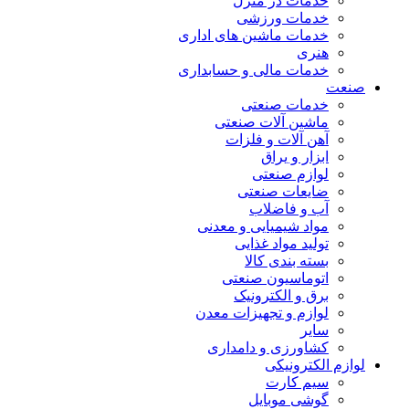
خدمات در منزل
خدمات ورزشی
خدمات ماشین های اداری
هنری
خدمات مالی و حسابداری
صنعت
خدمات صنعتی
ماشین آلات صنعتی
آهن آلات و فلزات
ابزار و یراق
لوازم صنعتی
ضایعات صنعتی
آب و فاضلاب
مواد شیمیایی و معدنی
تولید مواد غذایی
بسته بندی کالا
اتوماسیون صنعتی
برق و الکترونیک
لوازم و تجهیزات معدن
سایر
کشاورزی و دامداری
لوازم الکترونیکی
سیم کارت
گوشی موبایل