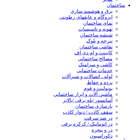
ساختمان
برق و هوشمند سازی
ایزوگام و عایقهای رطوبتی
نمای ساختمان
تهویه و تاسیسات
شیشه ساختمان
تیرچه و بلوک
نقاشی ساختمان
کابینت و ام دی اف
مصالح ساختمانی
کاشی و سرامیک
خدمات ساختمانی
لوله ، اتصالات و شیرآلات
نرده و حفاظ
یونولیت و فوم
ماشین آلات و ابزار ساختمانی
آسانسور /پله برقی /بالابر
بازسازی ساختمان
سقف کاذب / دیوار کاذب
در ضد سرقت
در اتوماتیک / کرکره برقی
در و پنجره
دکوراسیون