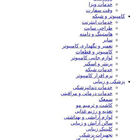
خدمات ویزا
وقت سفارت
کامپیوتر و شبکه
خدمات اینترنت
طراحی سایت
هاستینگ و دامنه
سایر
تعمیر و نگهداری کامپیوتر
کامپیوتر و قطعات
لوازم جانبی کامپیوتر
پرینتر و اسکنر
خدمات شبکه
نرم افزار کامپیوتر
پزشکی و زیبایی
خدمات دندانپزشکی
خدمات درمانی و مراقبتی
سمعک
کاشت و ترمیم مو
تغذیه و رژیم غذایی
لوازم آرایشی و بهداشتی
سالن آرایش و زیبایی
کلینیک زیبایی
تجهیزات پزشکی