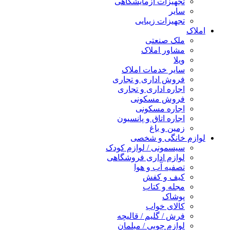
تجهیزات آزمایشگاهی
سایر
تجهیزات زیبایی
املاک
ملک صنعتی
مشاور املاک
ویلا
سایر خدمات املاک
فروش اداری و تجاری
اجاره اداری و تجاری
فروش مسکونی
اجاره مسکونی
اجاره اتاق و پانسیون
زمین و باغ
لوازم خانگی و شخصی
سیسمونی / لوازم کودک
لوازم اداری فروشگاهی
تصفیه آب و هوا
کیف و کفش
مجله و کتاب
پوشاک
کالای خواب
فرش / گلیم / قالیچه
لوازم چوبی / مبلمان