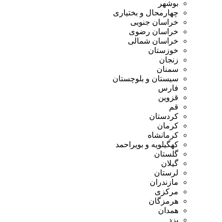
بوشهر
چهارمحال و بختیاری
خراسان جنوبی
خراسان رضوی
خراسان شمالی
خوزستان
زنجان
سمنان
سیستان و بلوچستان
فارس
قزوین
قم
کردستان
کرمان
کرمانشاه
کهگیلویه و بویراحمد
گلستان
گیلان
لرستان
مازندران
مرکزی
هرمزگان
همدان
یزد