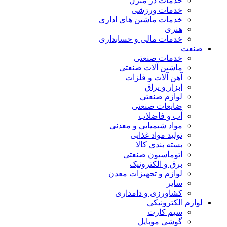
خدمات در منزل
خدمات ورزشی
خدمات ماشین های اداری
هنری
خدمات مالی و حسابداری
صنعت
خدمات صنعتی
ماشین آلات صنعتی
آهن آلات و فلزات
ابزار و یراق
لوازم صنعتی
ضایعات صنعتی
آب و فاضلاب
مواد شیمیایی و معدنی
تولید مواد غذایی
بسته بندی کالا
اتوماسیون صنعتی
برق و الکترونیک
لوازم و تجهیزات معدن
سایر
کشاورزی و دامداری
لوازم الکترونیکی
سیم کارت
گوشی موبایل