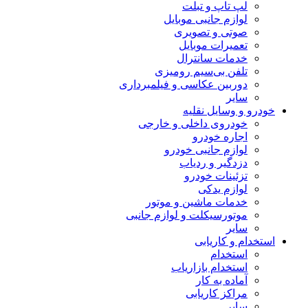
لپ تاپ و تبلت
لوازم جانبی موبایل
صوتی و تصویری
تعمیرات موبایل
خدمات سانترال
تلفن بی‌سیم رومیزی
دوربین عکاسی و فیلمبرداری
سایر
خودرو و وسایل نقلیه
خودروی داخلی و خارجی
اجاره خودرو
لوازم جانبی خودرو
دزدگیر و ردیاب
تزئینات خودرو
لوازم یدکی
خدمات ماشین و موتور
موتورسیکلت و لوازم جانبی
سایر
استخدام و کاریابی
استخدام
استخدام بازاریاب
آماده به کار
مراکز کاریابی
سایر