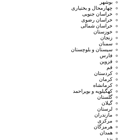
بوشهر
چهارمحال و بختیاری
خراسان جنوبی
خراسان رضوی
خراسان شمالی
خوزستان
زنجان
سمنان
سیستان و بلوچستان
فارس
قزوین
قم
کردستان
کرمان
کرمانشاه
کهگیلویه و بویراحمد
گلستان
گیلان
لرستان
مازندران
مرکزی
هرمزگان
همدان
یزد