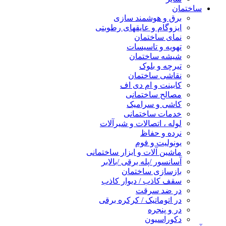
ساختمان
برق و هوشمند سازی
ایزوگام و عایقهای رطوبتی
نمای ساختمان
تهویه و تاسیسات
شیشه ساختمان
تیرچه و بلوک
نقاشی ساختمان
کابینت و ام دی اف
مصالح ساختمانی
کاشی و سرامیک
خدمات ساختمانی
لوله ، اتصالات و شیرآلات
نرده و حفاظ
یونولیت و فوم
ماشین آلات و ابزار ساختمانی
آسانسور /پله برقی /بالابر
بازسازی ساختمان
سقف کاذب / دیوار کاذب
در ضد سرقت
در اتوماتیک / کرکره برقی
در و پنجره
دکوراسیون