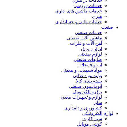
خدمات در منزل
خدمات ورزشی
خدمات ماشین های اداری
هنری
خدمات مالی و حسابداری
صنعت
خدمات صنعتی
ماشین آلات صنعتی
آهن آلات و فلزات
ابزار و یراق
لوازم صنعتی
ضایعات صنعتی
آب و فاضلاب
مواد شیمیایی و معدنی
تولید مواد غذایی
بسته بندی کالا
اتوماسیون صنعتی
برق و الکترونیک
لوازم و تجهیزات معدن
سایر
کشاورزی و دامداری
لوازم الکترونیکی
سیم کارت
گوشی موبایل