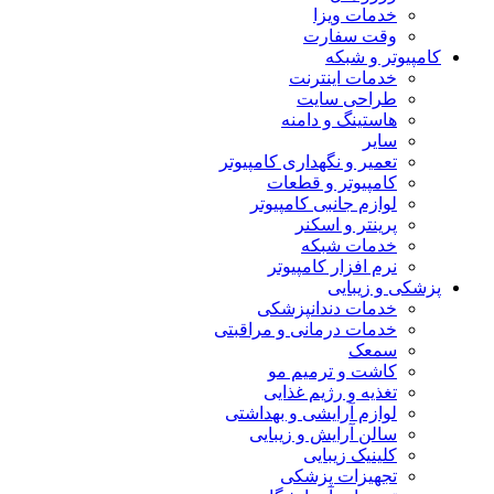
خدمات ویزا
وقت سفارت
کامپیوتر و شبکه
خدمات اینترنت
طراحی سایت
هاستینگ و دامنه
سایر
تعمیر و نگهداری کامپیوتر
کامپیوتر و قطعات
لوازم جانبی کامپیوتر
پرینتر و اسکنر
خدمات شبکه
نرم افزار کامپیوتر
پزشکی و زیبایی
خدمات دندانپزشکی
خدمات درمانی و مراقبتی
سمعک
کاشت و ترمیم مو
تغذیه و رژیم غذایی
لوازم آرایشی و بهداشتی
سالن آرایش و زیبایی
کلینیک زیبایی
تجهیزات پزشکی