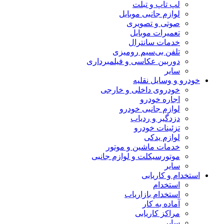
لپ تاپ و تبلت
لوازم جانبی موبایل
صوتی و تصویری
تعمیرات موبایل
خدمات سانترال
تلفن بی‌سیم رومیزی
دوربین عکاسی و فیلمبرداری
سایر
خودرو و وسایل نقلیه
خودروی داخلی و خارجی
اجاره خودرو
لوازم جانبی خودرو
دزدگیر و ردیاب
تزئینات خودرو
لوازم یدکی
خدمات ماشین و موتور
موتورسیکلت و لوازم جانبی
سایر
استخدام و کاریابی
استخدام
استخدام بازاریاب
آماده به کار
مراکز کاریابی
سایر