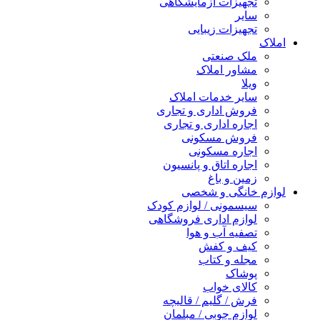
تجهیزات آزمایشگاهی
سایر
تجهیزات زیبایی
املاک
ملک صنعتی
مشاور املاک
ویلا
سایر خدمات املاک
فروش اداری و تجاری
اجاره اداری و تجاری
فروش مسکونی
اجاره مسکونی
اجاره اتاق و پانسیون
زمین و باغ
لوازم خانگی و شخصی
سیسمونی / لوازم کودک
لوازم اداری فروشگاهی
تصفیه آب و هوا
کیف و کفش
مجله و کتاب
پوشاک
کالای خواب
فرش / گلیم / قالیچه
لوازم چوبی / مبلمان