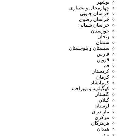
بوشهر
چهارمحال و بختیاری
خراسان جنوبی
خراسان رضوی
خراسان شمالی
خوزستان
زنجان
سمنان
سیستان و بلوچستان
فارس
قزوین
قم
کردستان
کرمان
کرمانشاه
کهگیلویه و بویراحمد
گلستان
گیلان
لرستان
مازندران
مرکزی
هرمزگان
همدان
یزد