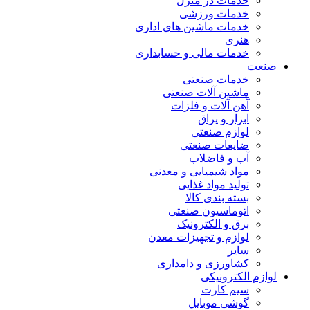
خدمات در منزل
خدمات ورزشی
خدمات ماشین های اداری
هنری
خدمات مالی و حسابداری
صنعت
خدمات صنعتی
ماشین آلات صنعتی
آهن آلات و فلزات
ابزار و یراق
لوازم صنعتی
ضایعات صنعتی
آب و فاضلاب
مواد شیمیایی و معدنی
تولید مواد غذایی
بسته بندی کالا
اتوماسیون صنعتی
برق و الکترونیک
لوازم و تجهیزات معدن
سایر
کشاورزی و دامداری
لوازم الکترونیکی
سیم کارت
گوشی موبایل