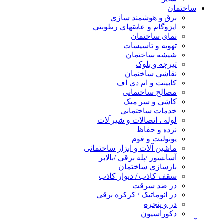
ساختمان
برق و هوشمند سازی
ایزوگام و عایقهای رطوبتی
نمای ساختمان
تهویه و تاسیسات
شیشه ساختمان
تیرچه و بلوک
نقاشی ساختمان
کابینت و ام دی اف
مصالح ساختمانی
کاشی و سرامیک
خدمات ساختمانی
لوله ، اتصالات و شیرآلات
نرده و حفاظ
یونولیت و فوم
ماشین آلات و ابزار ساختمانی
آسانسور /پله برقی /بالابر
بازسازی ساختمان
سقف کاذب / دیوار کاذب
در ضد سرقت
در اتوماتیک / کرکره برقی
در و پنجره
دکوراسیون