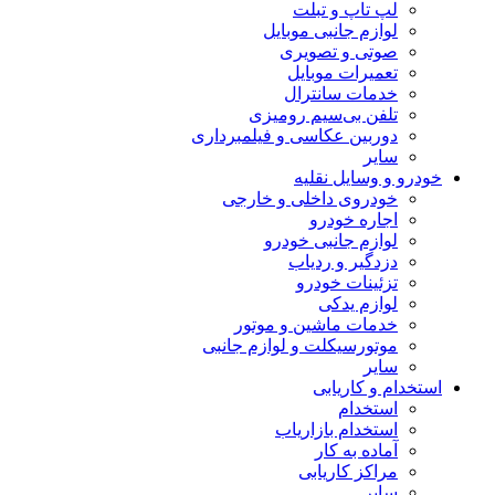
لپ تاپ و تبلت
لوازم جانبی موبایل
صوتی و تصویری
تعمیرات موبایل
خدمات سانترال
تلفن بی‌سیم رومیزی
دوربین عکاسی و فیلمبرداری
سایر
خودرو و وسایل نقلیه
خودروی داخلی و خارجی
اجاره خودرو
لوازم جانبی خودرو
دزدگیر و ردیاب
تزئینات خودرو
لوازم یدکی
خدمات ماشین و موتور
موتورسیکلت و لوازم جانبی
سایر
استخدام و کاریابی
استخدام
استخدام بازاریاب
آماده به کار
مراکز کاریابی
سایر