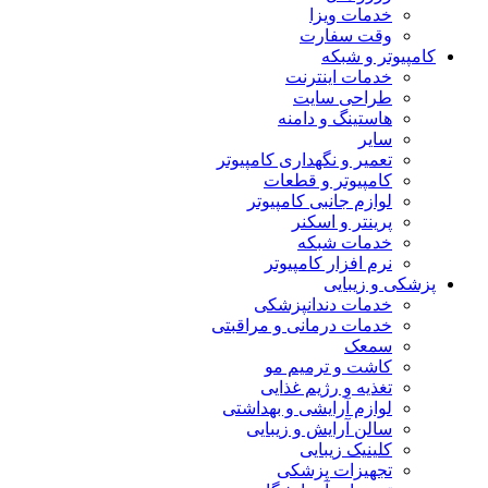
خدمات ویزا
وقت سفارت
کامپیوتر و شبکه
خدمات اینترنت
طراحی سایت
هاستینگ و دامنه
سایر
تعمیر و نگهداری کامپیوتر
کامپیوتر و قطعات
لوازم جانبی کامپیوتر
پرینتر و اسکنر
خدمات شبکه
نرم افزار کامپیوتر
پزشکی و زیبایی
خدمات دندانپزشکی
خدمات درمانی و مراقبتی
سمعک
کاشت و ترمیم مو
تغذیه و رژیم غذایی
لوازم آرایشی و بهداشتی
سالن آرایش و زیبایی
کلینیک زیبایی
تجهیزات پزشکی