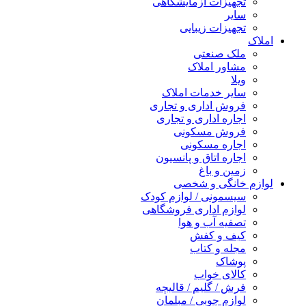
تجهیزات آزمایشگاهی
سایر
تجهیزات زیبایی
املاک
ملک صنعتی
مشاور املاک
ویلا
سایر خدمات املاک
فروش اداری و تجاری
اجاره اداری و تجاری
فروش مسکونی
اجاره مسکونی
اجاره اتاق و پانسیون
زمین و باغ
لوازم خانگی و شخصی
سیسمونی / لوازم کودک
لوازم اداری فروشگاهی
تصفیه آب و هوا
کیف و کفش
مجله و کتاب
پوشاک
کالای خواب
فرش / گلیم / قالیچه
لوازم چوبی / مبلمان