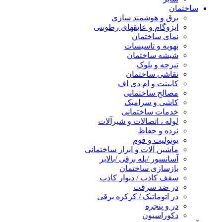
ساختمان
برق و هوشمند سازی
ایزوگام و عایقهای رطوبتی
نمای ساختمان
تهویه و تاسیسات
شیشه ساختمان
تیرچه و بلوک
نقاشی ساختمان
کابینت و ام دی اف
مصالح ساختمانی
کاشی و سرامیک
خدمات ساختمانی
لوله ، اتصالات و شیرآلات
نرده و حفاظ
یونولیت و فوم
ماشین آلات و ابزار ساختمانی
آسانسور /پله برقی /بالابر
بازسازی ساختمان
سقف کاذب / دیوار کاذب
در ضد سرقت
در اتوماتیک / کرکره برقی
در و پنجره
دکوراسیون