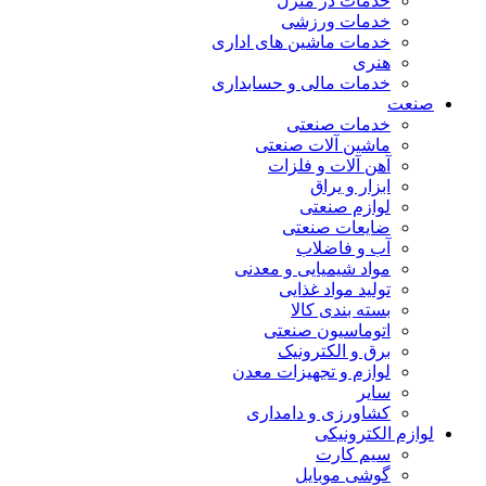
خدمات در منزل
خدمات ورزشی
خدمات ماشین های اداری
هنری
خدمات مالی و حسابداری
صنعت
خدمات صنعتی
ماشین آلات صنعتی
آهن آلات و فلزات
ابزار و یراق
لوازم صنعتی
ضایعات صنعتی
آب و فاضلاب
مواد شیمیایی و معدنی
تولید مواد غذایی
بسته بندی کالا
اتوماسیون صنعتی
برق و الکترونیک
لوازم و تجهیزات معدن
سایر
کشاورزی و دامداری
لوازم الکترونیکی
سیم کارت
گوشی موبایل