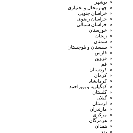
بوشهر
چهارمحال و بختیاری
خراسان جنوبی
خراسان رضوی
خراسان شمالی
خوزستان
زنجان
سمنان
سیستان و بلوچستان
فارس
قزوین
قم
کردستان
کرمان
کرمانشاه
کهگیلویه و بویراحمد
گلستان
گیلان
لرستان
مازندران
مرکزی
هرمزگان
همدان
یزد