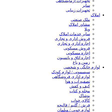
تجهیزات آزمایشگاهی
سایر
تجهیزات زیبایی
املاک
ملک صنعتی
مشاور املاک
ویلا
سایر خدمات املاک
فروش اداری و تجاری
اجاره اداری و تجاری
فروش مسکونی
اجاره مسکونی
اجاره اتاق و پانسیون
زمین و باغ
لوازم خانگی و شخصی
سیسمونی / لوازم کودک
لوازم اداری فروشگاهی
تصفیه آب و هوا
کیف و کفش
مجله و کتاب
پوشاک
کالای خواب
فرش / گلیم / قالیچه
لوازم چوبی / مبلمان