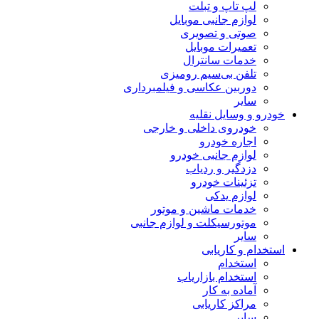
لپ تاپ و تبلت
لوازم جانبی موبایل
صوتی و تصویری
تعمیرات موبایل
خدمات سانترال
تلفن بی‌سیم رومیزی
دوربین عکاسی و فیلمبرداری
سایر
خودرو و وسایل نقلیه
خودروی داخلی و خارجی
اجاره خودرو
لوازم جانبی خودرو
دزدگیر و ردیاب
تزئینات خودرو
لوازم یدکی
خدمات ماشین و موتور
موتورسیکلت و لوازم جانبی
سایر
استخدام و کاریابی
استخدام
استخدام بازاریاب
آماده به کار
مراکز کاریابی
سایر