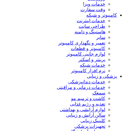
خدمات ویزا
وقت سفارت
کامپیوتر و شبکه
خدمات اینترنت
طراحی سایت
هاستینگ و دامنه
سایر
تعمیر و نگهداری کامپیوتر
کامپیوتر و قطعات
لوازم جانبی کامپیوتر
پرینتر و اسکنر
خدمات شبکه
نرم افزار کامپیوتر
پزشکی و زیبایی
خدمات دندانپزشکی
خدمات درمانی و مراقبتی
سمعک
کاشت و ترمیم مو
تغذیه و رژیم غذایی
لوازم آرایشی و بهداشتی
سالن آرایش و زیبایی
کلینیک زیبایی
تجهیزات پزشکی