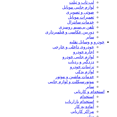
لپ تاپ و تبلت
لوازم جانبی موبایل
صوتی و تصویری
تعمیرات موبایل
خدمات سانترال
تلفن بی‌سیم رومیزی
دوربین عکاسی و فیلمبرداری
سایر
خودرو و وسایل نقلیه
خودروی داخلی و خارجی
اجاره خودرو
لوازم جانبی خودرو
دزدگیر و ردیاب
تزئینات خودرو
لوازم یدکی
خدمات ماشین و موتور
موتورسیکلت و لوازم جانبی
سایر
استخدام و کاریابی
استخدام
استخدام بازاریاب
آماده به کار
مراکز کاریابی
سایر