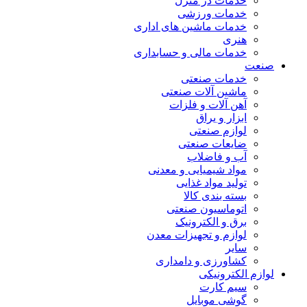
خدمات در منزل
خدمات ورزشی
خدمات ماشین های اداری
هنری
خدمات مالی و حسابداری
صنعت
خدمات صنعتی
ماشین آلات صنعتی
آهن آلات و فلزات
ابزار و یراق
لوازم صنعتی
ضایعات صنعتی
آب و فاضلاب
مواد شیمیایی و معدنی
تولید مواد غذایی
بسته بندی کالا
اتوماسیون صنعتی
برق و الکترونیک
لوازم و تجهیزات معدن
سایر
کشاورزی و دامداری
لوازم الکترونیکی
سیم کارت
گوشی موبایل