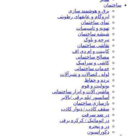
ساختمان
برق و هوشمند سازی
ایزوگام و عایقهای رطوبتی
نمای ساختمان
تهویه و تاسیسات
شیشه ساختمان
تیرچه و بلوک
نقاشی ساختمان
کابینت و ام دی اف
مصالح ساختمانی
کاشی و سرامیک
خدمات ساختمانی
لوله ، اتصالات و شیرآلات
نرده و حفاظ
یونولیت و فوم
ماشین آلات و ابزار ساختمانی
آسانسور /پله برقی /بالابر
بازسازی ساختمان
سقف کاذب / دیوار کاذب
در ضد سرقت
در اتوماتیک / کرکره برقی
در و پنجره
دکوراسیون