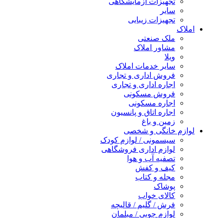
تجهیزات آزمایشگاهی
سایر
تجهیزات زیبایی
املاک
ملک صنعتی
مشاور املاک
ویلا
سایر خدمات املاک
فروش اداری و تجاری
اجاره اداری و تجاری
فروش مسکونی
اجاره مسکونی
اجاره اتاق و پانسیون
زمین و باغ
لوازم خانگی و شخصی
سیسمونی / لوازم کودک
لوازم اداری فروشگاهی
تصفیه آب و هوا
کیف و کفش
مجله و کتاب
پوشاک
کالای خواب
فرش / گلیم / قالیچه
لوازم چوبی / مبلمان