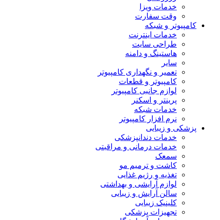
خدمات ویزا
وقت سفارت
کامپیوتر و شبکه
خدمات اینترنت
طراحی سایت
هاستینگ و دامنه
سایر
تعمیر و نگهداری کامپیوتر
کامپیوتر و قطعات
لوازم جانبی کامپیوتر
پرینتر و اسکنر
خدمات شبکه
نرم افزار کامپیوتر
پزشکی و زیبایی
خدمات دندانپزشکی
خدمات درمانی و مراقبتی
سمعک
کاشت و ترمیم مو
تغذیه و رژیم غذایی
لوازم آرایشی و بهداشتی
سالن آرایش و زیبایی
کلینیک زیبایی
تجهیزات پزشکی