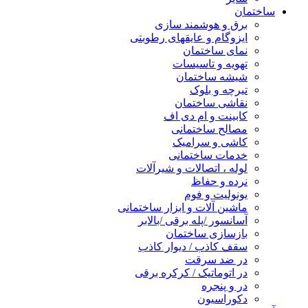
ساختمان
برق و هوشمند سازی
ایزوگام و عایقهای رطوبتی
نمای ساختمان
تهویه و تاسیسات
شیشه ساختمان
تیرچه و بلوک
نقاشی ساختمان
کابینت و ام دی اف
مصالح ساختمانی
کاشی و سرامیک
خدمات ساختمانی
لوله ، اتصالات و شیرآلات
نرده و حفاظ
یونولیت و فوم
ماشین آلات و ابزار ساختمانی
آسانسور /پله برقی /بالابر
بازسازی ساختمان
سقف کاذب / دیوار کاذب
در ضد سرقت
در اتوماتیک / کرکره برقی
در و پنجره
دکوراسیون