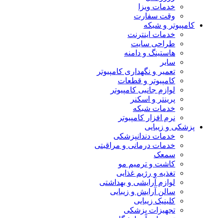
خدمات ویزا
وقت سفارت
کامپیوتر و شبکه
خدمات اینترنت
طراحی سایت
هاستینگ و دامنه
سایر
تعمیر و نگهداری کامپیوتر
کامپیوتر و قطعات
لوازم جانبی کامپیوتر
پرینتر و اسکنر
خدمات شبکه
نرم افزار کامپیوتر
پزشکی و زیبایی
خدمات دندانپزشکی
خدمات درمانی و مراقبتی
سمعک
کاشت و ترمیم مو
تغذیه و رژیم غذایی
لوازم آرایشی و بهداشتی
سالن آرایش و زیبایی
کلینیک زیبایی
تجهیزات پزشکی