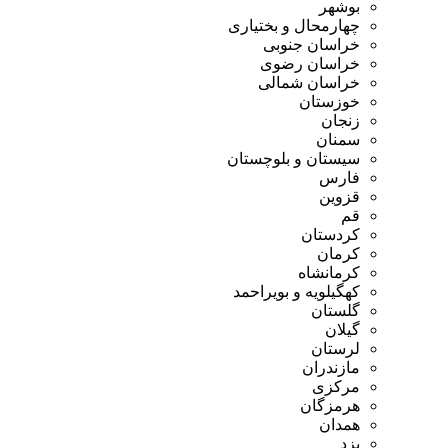
بوشهر
چهارمحال و بختیاری
خراسان جنوبی
خراسان رضوی
خراسان شمالی
خوزستان
زنجان
سمنان
سیستان و بلوچستان
فارس
قزوین
قم
کردستان
کرمان
کرمانشاه
کهگیلویه و بویراحمد
گلستان
گیلان
لرستان
مازندران
مرکزی
هرمزگان
همدان
یزد