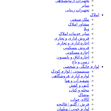
تجهیزات آزمایشگاهی
سایر
تجهیزات زیبایی
املاک
ملک صنعتی
مشاور املاک
ویلا
سایر خدمات املاک
فروش اداری و تجاری
اجاره اداری و تجاری
فروش مسکونی
اجاره مسکونی
اجاره اتاق و پانسیون
زمین و باغ
لوازم خانگی و شخصی
سیسمونی / لوازم کودک
لوازم اداری فروشگاهی
تصفیه آب و هوا
کیف و کفش
مجله و کتاب
پوشاک
کالای خواب
فرش / گلیم / قالیچه
لوازم چوبی / مبلمان