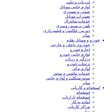
لپ تاپ و تبلت
لوازم جانبی موبایل
صوتی و تصویری
تعمیرات موبایل
خدمات سانترال
تلفن بی‌سیم رومیزی
دوربین عکاسی و فیلمبرداری
سایر
خودرو و وسایل نقلیه
خودروی داخلی و خارجی
اجاره خودرو
لوازم جانبی خودرو
دزدگیر و ردیاب
تزئینات خودرو
لوازم یدکی
خدمات ماشین و موتور
موتورسیکلت و لوازم جانبی
سایر
استخدام و کاریابی
استخدام
استخدام بازاریاب
آماده به کار
مراکز کاریابی
سایر