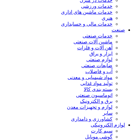
خدمات در منزل
خدمات ورزشی
خدمات ماشین های اداری
هنری
خدمات مالی و حسابداری
صنعت
خدمات صنعتی
ماشین آلات صنعتی
آهن آلات و فلزات
ابزار و یراق
لوازم صنعتی
ضایعات صنعتی
آب و فاضلاب
مواد شیمیایی و معدنی
تولید مواد غذایی
بسته بندی کالا
اتوماسیون صنعتی
برق و الکترونیک
لوازم و تجهیزات معدن
سایر
کشاورزی و دامداری
لوازم الکترونیکی
سیم کارت
گوشی موبایل