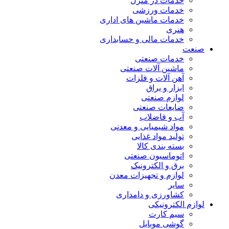
خدمات در منزل
خدمات ورزشی
خدمات ماشین های اداری
هنری
خدمات مالی و حسابداری
صنعت
خدمات صنعتی
ماشین آلات صنعتی
آهن آلات و فلزات
ابزار و یراق
لوازم صنعتی
ضایعات صنعتی
آب و فاضلاب
مواد شیمیایی و معدنی
تولید مواد غذایی
بسته بندی کالا
اتوماسیون صنعتی
برق و الکترونیک
لوازم و تجهیزات معدن
سایر
کشاورزی و دامداری
لوازم الکترونیکی
سیم کارت
گوشی موبایل