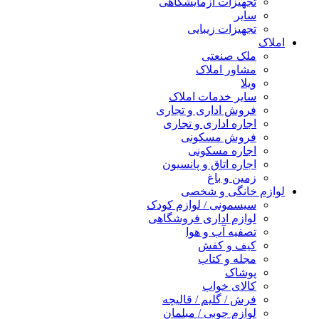
تجهیزات آزمایشگاهی
سایر
تجهیزات زیبایی
املاک
ملک صنعتی
مشاور املاک
ویلا
سایر خدمات املاک
فروش اداری و تجاری
اجاره اداری و تجاری
فروش مسکونی
اجاره مسکونی
اجاره اتاق و پانسیون
زمین و باغ
لوازم خانگی و شخصی
سیسمونی / لوازم کودک
لوازم اداری فروشگاهی
تصفیه آب و هوا
کیف و کفش
مجله و کتاب
پوشاک
کالای خواب
فرش / گلیم / قالیچه
لوازم چوبی / مبلمان