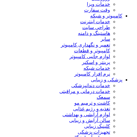
خدمات ویزا
وقت سفارت
کامپیوتر و شبکه
خدمات اینترنت
طراحی سایت
هاستینگ و دامنه
سایر
تعمیر و نگهداری کامپیوتر
کامپیوتر و قطعات
لوازم جانبی کامپیوتر
پرینتر و اسکنر
خدمات شبکه
نرم افزار کامپیوتر
پزشکی و زیبایی
خدمات دندانپزشکی
خدمات درمانی و مراقبتی
سمعک
کاشت و ترمیم مو
تغذیه و رژیم غذایی
لوازم آرایشی و بهداشتی
سالن آرایش و زیبایی
کلینیک زیبایی
تجهیزات پزشکی