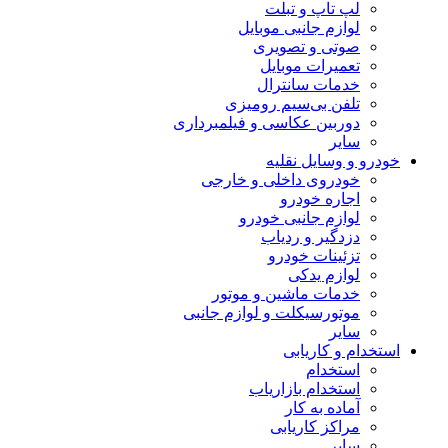
لپ تاپ و تبلت
لوازم جانبی موبایل
صوتی و تصویری
تعمیرات موبایل
خدمات سانترال
تلفن بی‌سیم رومیزی
دوربین عکاسی و فیلمبرداری
سایر
خودرو و وسایل نقلیه
خودروی داخلی و خارجی
اجاره خودرو
لوازم جانبی خودرو
دزدگیر و ردیاب
تزئینات خودرو
لوازم یدکی
خدمات ماشین و موتور
موتورسیکلت و لوازم جانبی
سایر
استخدام و کاریابی
استخدام
استخدام بازاریاب
آماده به کار
مراکز کاریابی
سایر