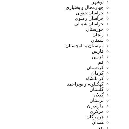
بوشهر
چهارمحال و بختیاری
خراسان جنوبی
خراسان رضوی
خراسان شمالی
خوزستان
زنجان
سمنان
سیستان و بلوچستان
فارس
قزوین
قم
کردستان
کرمان
کرمانشاه
کهگیلویه و بویراحمد
گلستان
گیلان
لرستان
مازندران
مرکزی
هرمزگان
همدان
یزد