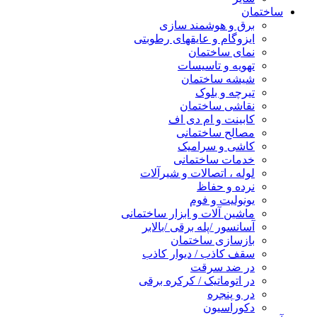
ساختمان
برق و هوشمند سازی
ایزوگام و عایقهای رطوبتی
نمای ساختمان
تهویه و تاسیسات
شیشه ساختمان
تیرچه و بلوک
نقاشی ساختمان
کابینت و ام دی اف
مصالح ساختمانی
کاشی و سرامیک
خدمات ساختمانی
لوله ، اتصالات و شیرآلات
نرده و حفاظ
یونولیت و فوم
ماشین آلات و ابزار ساختمانی
آسانسور /پله برقی /بالابر
بازسازی ساختمان
سقف کاذب / دیوار کاذب
در ضد سرقت
در اتوماتیک / کرکره برقی
در و پنجره
دکوراسیون