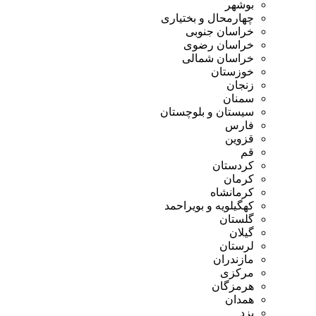
بوشهر
چهارمحال و بختیاری
خراسان جنوبی
خراسان رضوی
خراسان شمالی
خوزستان
زنجان
سمنان
سیستان و بلوچستان
فارس
قزوین
قم
کردستان
کرمان
کرمانشاه
کهگیلویه و بویراحمد
گلستان
گیلان
لرستان
مازندران
مرکزی
هرمزگان
همدان
یزد