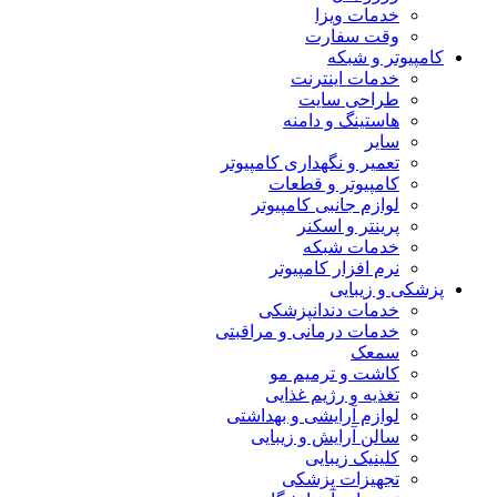
خدمات ویزا
وقت سفارت
کامپیوتر و شبکه
خدمات اینترنت
طراحی سایت
هاستینگ و دامنه
سایر
تعمیر و نگهداری کامپیوتر
کامپیوتر و قطعات
لوازم جانبی کامپیوتر
پرینتر و اسکنر
خدمات شبکه
نرم افزار کامپیوتر
پزشکی و زیبایی
خدمات دندانپزشکی
خدمات درمانی و مراقبتی
سمعک
کاشت و ترمیم مو
تغذیه و رژیم غذایی
لوازم آرایشی و بهداشتی
سالن آرایش و زیبایی
کلینیک زیبایی
تجهیزات پزشکی