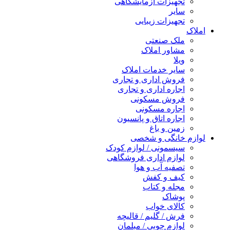
تجهیزات آزمایشگاهی
سایر
تجهیزات زیبایی
املاک
ملک صنعتی
مشاور املاک
ویلا
سایر خدمات املاک
فروش اداری و تجاری
اجاره اداری و تجاری
فروش مسکونی
اجاره مسکونی
اجاره اتاق و پانسیون
زمین و باغ
لوازم خانگی و شخصی
سیسمونی / لوازم کودک
لوازم اداری فروشگاهی
تصفیه آب و هوا
کیف و کفش
مجله و کتاب
پوشاک
کالای خواب
فرش / گلیم / قالیچه
لوازم چوبی / مبلمان