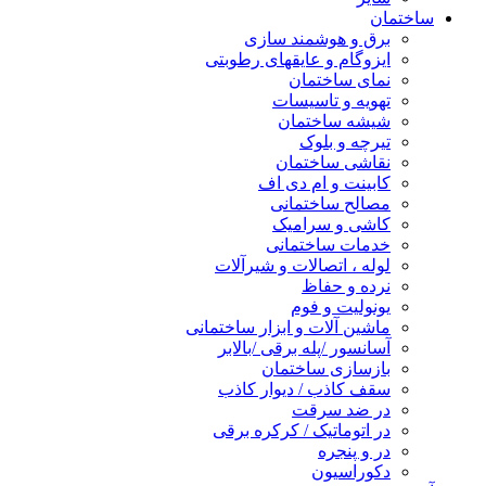
ساختمان
برق و هوشمند سازی
ایزوگام و عایقهای رطوبتی
نمای ساختمان
تهویه و تاسیسات
شیشه ساختمان
تیرچه و بلوک
نقاشی ساختمان
کابینت و ام دی اف
مصالح ساختمانی
کاشی و سرامیک
خدمات ساختمانی
لوله ، اتصالات و شیرآلات
نرده و حفاظ
یونولیت و فوم
ماشین آلات و ابزار ساختمانی
آسانسور /پله برقی /بالابر
بازسازی ساختمان
سقف کاذب / دیوار کاذب
در ضد سرقت
در اتوماتیک / کرکره برقی
در و پنجره
دکوراسیون