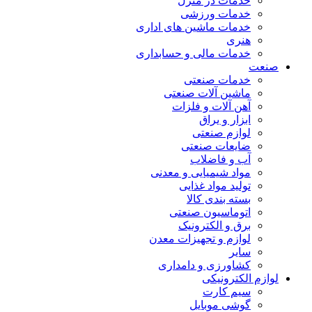
خدمات در منزل
خدمات ورزشی
خدمات ماشین های اداری
هنری
خدمات مالی و حسابداری
صنعت
خدمات صنعتی
ماشین آلات صنعتی
آهن آلات و فلزات
ابزار و یراق
لوازم صنعتی
ضایعات صنعتی
آب و فاضلاب
مواد شیمیایی و معدنی
تولید مواد غذایی
بسته بندی کالا
اتوماسیون صنعتی
برق و الکترونیک
لوازم و تجهیزات معدن
سایر
کشاورزی و دامداری
لوازم الکترونیکی
سیم کارت
گوشی موبایل