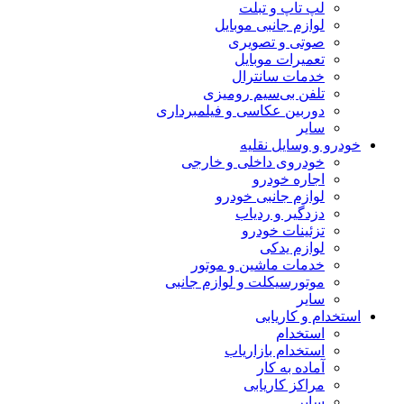
لپ تاپ و تبلت
لوازم جانبی موبایل
صوتی و تصویری
تعمیرات موبایل
خدمات سانترال
تلفن بی‌سیم رومیزی
دوربین عکاسی و فیلمبرداری
سایر
خودرو و وسایل نقلیه
خودروی داخلی و خارجی
اجاره خودرو
لوازم جانبی خودرو
دزدگیر و ردیاب
تزئینات خودرو
لوازم یدکی
خدمات ماشین و موتور
موتورسیکلت و لوازم جانبی
سایر
استخدام و کاریابی
استخدام
استخدام بازاریاب
آماده به کار
مراکز کاریابی
سایر