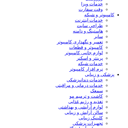
خدمات ویزا
وقت سفارت
کامپیوتر و شبکه
خدمات اینترنت
طراحی سایت
هاستینگ و دامنه
سایر
تعمیر و نگهداری کامپیوتر
کامپیوتر و قطعات
لوازم جانبی کامپیوتر
پرینتر و اسکنر
خدمات شبکه
نرم افزار کامپیوتر
پزشکی و زیبایی
خدمات دندانپزشکی
خدمات درمانی و مراقبتی
سمعک
کاشت و ترمیم مو
تغذیه و رژیم غذایی
لوازم آرایشی و بهداشتی
سالن آرایش و زیبایی
کلینیک زیبایی
تجهیزات پزشکی