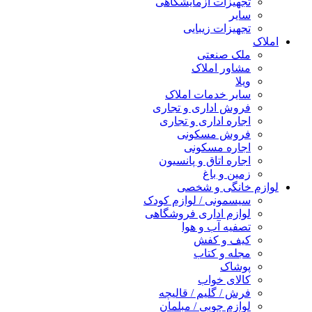
تجهیزات آزمایشگاهی
سایر
تجهیزات زیبایی
املاک
ملک صنعتی
مشاور املاک
ویلا
سایر خدمات املاک
فروش اداری و تجاری
اجاره اداری و تجاری
فروش مسکونی
اجاره مسکونی
اجاره اتاق و پانسیون
زمین و باغ
لوازم خانگی و شخصی
سیسمونی / لوازم کودک
لوازم اداری فروشگاهی
تصفیه آب و هوا
کیف و کفش
مجله و کتاب
پوشاک
کالای خواب
فرش / گلیم / قالیچه
لوازم چوبی / مبلمان