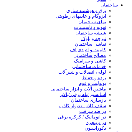
ساختمان
برق و هوشمند سازی
ایزوگام و عایقهای رطوبتی
نمای ساختمان
تهویه و تاسیسات
شیشه ساختمان
تیرچه و بلوک
نقاشی ساختمان
کابینت و ام دی اف
مصالح ساختمانی
کاشی و سرامیک
خدمات ساختمانی
لوله ، اتصالات و شیرآلات
نرده و حفاظ
یونولیت و فوم
ماشین آلات و ابزار ساختمانی
آسانسور /پله برقی /بالابر
بازسازی ساختمان
سقف کاذب / دیوار کاذب
در ضد سرقت
در اتوماتیک / کرکره برقی
در و پنجره
دکوراسیون