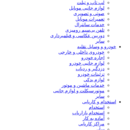
لپ تاپ و تبلت
لوازم جانبی موبایل
صوتی و تصویری
تعمیرات موبایل
خدمات سانترال
تلفن بی‌سیم رومیزی
دوربین عکاسی و فیلمبرداری
سایر
خودرو و وسایل نقلیه
خودروی داخلی و خارجی
اجاره خودرو
لوازم جانبی خودرو
دزدگیر و ردیاب
تزئینات خودرو
لوازم یدکی
خدمات ماشین و موتور
موتورسیکلت و لوازم جانبی
سایر
استخدام و کاریابی
استخدام
استخدام بازاریاب
آماده به کار
مراکز کاریابی
سایر