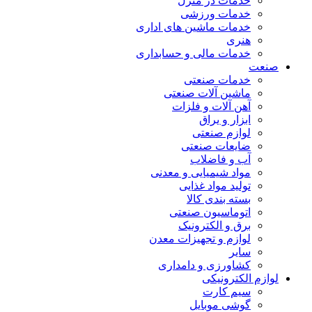
خدمات در منزل
خدمات ورزشی
خدمات ماشین های اداری
هنری
خدمات مالی و حسابداری
صنعت
خدمات صنعتی
ماشین آلات صنعتی
آهن آلات و فلزات
ابزار و یراق
لوازم صنعتی
ضایعات صنعتی
آب و فاضلاب
مواد شیمیایی و معدنی
تولید مواد غذایی
بسته بندی کالا
اتوماسیون صنعتی
برق و الکترونیک
لوازم و تجهیزات معدن
سایر
کشاورزی و دامداری
لوازم الکترونیکی
سیم کارت
گوشی موبایل