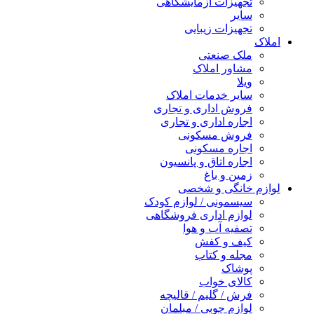
تجهیزات آزمایشگاهی
سایر
تجهیزات زیبایی
املاک
ملک صنعتی
مشاور املاک
ویلا
سایر خدمات املاک
فروش اداری و تجاری
اجاره اداری و تجاری
فروش مسکونی
اجاره مسکونی
اجاره اتاق و پانسیون
زمین و باغ
لوازم خانگی و شخصی
سیسمونی / لوازم کودک
لوازم اداری فروشگاهی
تصفیه آب و هوا
کیف و کفش
مجله و کتاب
پوشاک
کالای خواب
فرش / گلیم / قالیچه
لوازم چوبی / مبلمان