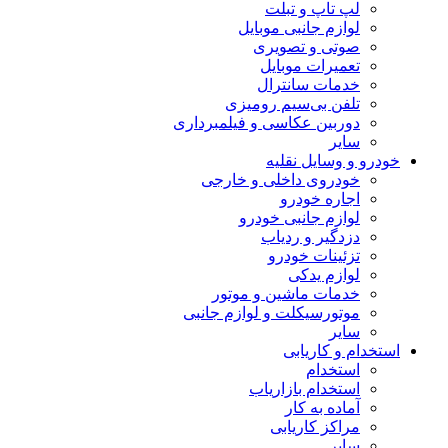
لپ تاپ و تبلت
لوازم جانبی موبایل
صوتی و تصویری
تعمیرات موبایل
خدمات سانترال
تلفن بی‌سیم رومیزی
دوربین عکاسی و فیلمبرداری
سایر
خودرو و وسایل نقلیه
خودروی داخلی و خارجی
اجاره خودرو
لوازم جانبی خودرو
دزدگیر و ردیاب
تزئینات خودرو
لوازم یدکی
خدمات ماشین و موتور
موتورسیکلت و لوازم جانبی
سایر
استخدام و کاریابی
استخدام
استخدام بازاریاب
آماده به کار
مراکز کاریابی
سایر