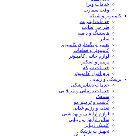
خدمات ویزا
وقت سفارت
کامپیوتر و شبکه
خدمات اینترنت
طراحی سایت
هاستینگ و دامنه
سایر
تعمیر و نگهداری کامپیوتر
کامپیوتر و قطعات
لوازم جانبی کامپیوتر
پرینتر و اسکنر
خدمات شبکه
نرم افزار کامپیوتر
پزشکی و زیبایی
خدمات دندانپزشکی
خدمات درمانی و مراقبتی
سمعک
کاشت و ترمیم مو
تغذیه و رژیم غذایی
لوازم آرایشی و بهداشتی
سالن آرایش و زیبایی
کلینیک زیبایی
تجهیزات پزشکی