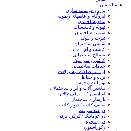
ساختمان
برق و هوشمند سازی
ایزوگام و عایقهای رطوبتی
نمای ساختمان
تهویه و تاسیسات
شیشه ساختمان
تیرچه و بلوک
نقاشی ساختمان
کابینت و ام دی اف
مصالح ساختمانی
کاشی و سرامیک
خدمات ساختمانی
لوله ، اتصالات و شیرآلات
نرده و حفاظ
یونولیت و فوم
ماشین آلات و ابزار ساختمانی
آسانسور /پله برقی /بالابر
بازسازی ساختمان
سقف کاذب / دیوار کاذب
در ضد سرقت
در اتوماتیک / کرکره برقی
در و پنجره
دکوراسیون