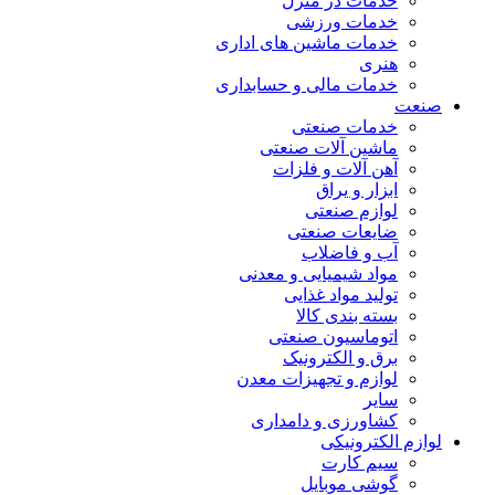
خدمات در منزل
خدمات ورزشی
خدمات ماشین های اداری
هنری
خدمات مالی و حسابداری
صنعت
خدمات صنعتی
ماشین آلات صنعتی
آهن آلات و فلزات
ابزار و یراق
لوازم صنعتی
ضایعات صنعتی
آب و فاضلاب
مواد شیمیایی و معدنی
تولید مواد غذایی
بسته بندی کالا
اتوماسیون صنعتی
برق و الکترونیک
لوازم و تجهیزات معدن
سایر
کشاورزی و دامداری
لوازم الکترونیکی
سیم کارت
گوشی موبایل