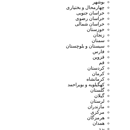
بوشهر
چهارمحال و بختیاری
خراسان جنوبی
خراسان رضوی
خراسان شمالی
خوزستان
زنجان
سمنان
سیستان و بلوچستان
فارس
قزوین
قم
کردستان
کرمان
کرمانشاه
کهگیلویه و بویراحمد
گلستان
گیلان
لرستان
مازندران
مرکزی
هرمزگان
همدان
یزد