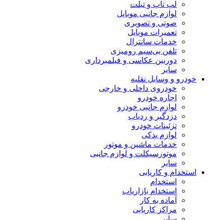
لپ تاپ و تبلت
لوازم جانبی موبایل
صوتی و تصویری
تعمیرات موبایل
خدمات سانترال
تلفن بی‌سیم رومیزی
دوربین عکاسی و فیلمبرداری
سایر
خودرو و وسایل نقلیه
خودروی داخلی و خارجی
اجاره خودرو
لوازم جانبی خودرو
دزدگیر و ردیاب
تزئینات خودرو
لوازم یدکی
خدمات ماشین و موتور
موتورسیکلت و لوازم جانبی
سایر
استخدام و کاریابی
استخدام
استخدام بازاریاب
آماده به کار
مراکز کاریابی
سایر