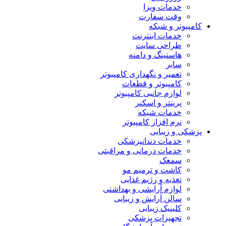
خدمات ویزا
وقت سفارت
کامپیوتر و شبکه
خدمات اینترنت
طراحی سایت
هاستینگ و دامنه
سایر
تعمیر و نگهداری کامپیوتر
کامپیوتر و قطعات
لوازم جانبی کامپیوتر
پرینتر و اسکنر
خدمات شبکه
نرم افزار کامپیوتر
پزشکی و زیبایی
خدمات دندانپزشکی
خدمات درمانی و مراقبتی
سمعک
کاشت و ترمیم مو
تغذیه و رژیم غذایی
لوازم آرایشی و بهداشتی
سالن آرایش و زیبایی
کلینیک زیبایی
تجهیزات پزشکی