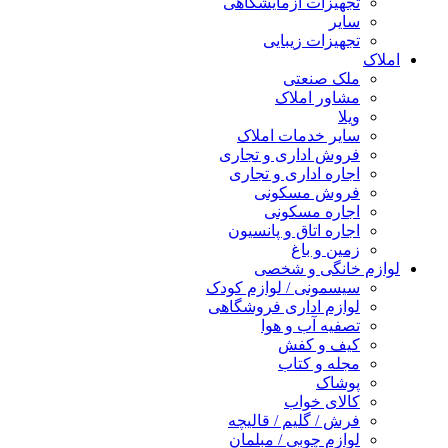
تجهیزات آزمایشگاهی
سایر
تجهیزات زیبایی
املاک
ملک صنعتی
مشاور املاک
ویلا
سایر خدمات املاک
فروش اداری و تجاری
اجاره اداری و تجاری
فروش مسکونی
اجاره مسکونی
اجاره اتاق و پانسیون
زمین و باغ
لوازم خانگی و شخصی
سیسمونی / لوازم کودک
لوازم اداری فروشگاهی
تصفیه آب و هوا
کیف و کفش
مجله و کتاب
پوشاک
کالای خواب
فرش / گلیم / قالیچه
لوازم چوبی / مبلمان