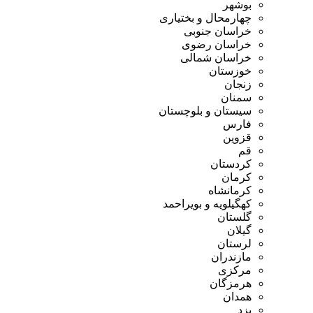
بوشهر
چهارمحال و بختیاری
خراسان جنوبی
خراسان رضوی
خراسان شمالی
خوزستان
زنجان
سمنان
سیستان و بلوچستان
فارس
قزوین
قم
کردستان
کرمان
کرمانشاه
کهگیلویه و بویراحمد
گلستان
گیلان
لرستان
مازندران
مرکزی
هرمزگان
همدان
یزد