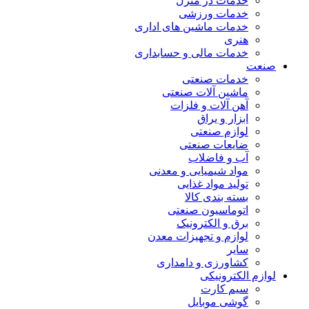
خدمات در منزل
خدمات ورزشی
خدمات ماشین های اداری
هنری
خدمات مالی و حسابداری
صنعت
خدمات صنعتی
ماشین آلات صنعتی
آهن آلات و فلزات
ابزار و یراق
لوازم صنعتی
ضایعات صنعتی
آب و فاضلاب
مواد شیمیایی و معدنی
تولید مواد غذایی
بسته بندی کالا
اتوماسیون صنعتی
برق و الکترونیک
لوازم و تجهیزات معدن
سایر
کشاورزی و دامداری
لوازم الکترونیکی
سیم کارت
گوشی موبایل