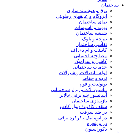
ساختمان
برق و هوشمند سازی
ایزوگام و عایقهای رطوبتی
نمای ساختمان
تهویه و تاسیسات
شیشه ساختمان
تیرچه و بلوک
نقاشی ساختمان
کابینت و ام دی اف
مصالح ساختمانی
کاشی و سرامیک
خدمات ساختمانی
لوله ، اتصالات و شیرآلات
نرده و حفاظ
یونولیت و فوم
ماشین آلات و ابزار ساختمانی
آسانسور /پله برقی /بالابر
بازسازی ساختمان
سقف کاذب / دیوار کاذب
در ضد سرقت
در اتوماتیک / کرکره برقی
در و پنجره
دکوراسیون