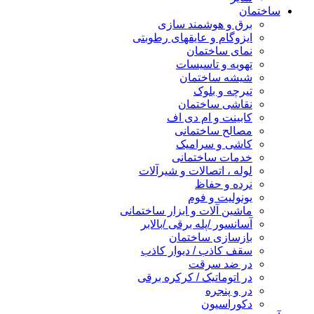
ساختمان
برق و هوشمند سازی
ایزوگام و عایقهای رطوبتی
نمای ساختمان
تهویه و تاسیسات
شیشه ساختمان
تیرچه و بلوک
نقاشی ساختمان
کابینت و ام دی اف
مصالح ساختمانی
کاشی و سرامیک
خدمات ساختمانی
لوله ، اتصالات و شیرآلات
نرده و حفاظ
یونولیت و فوم
ماشین آلات و ابزار ساختمانی
آسانسور /پله برقی /بالابر
بازسازی ساختمان
سقف کاذب / دیوار کاذب
در ضد سرقت
در اتوماتیک / کرکره برقی
در و پنجره
دکوراسیون