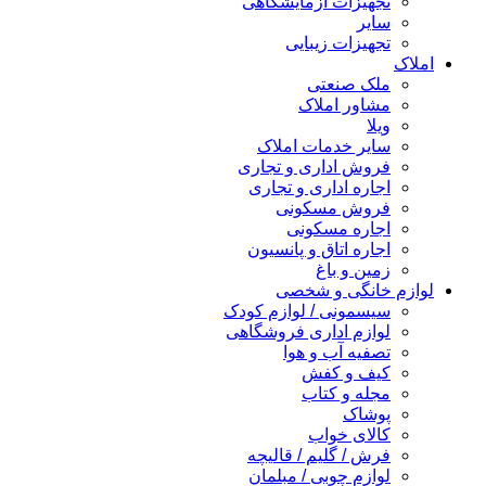
تجهیزات آزمایشگاهی
سایر
تجهیزات زیبایی
املاک
ملک صنعتی
مشاور املاک
ویلا
سایر خدمات املاک
فروش اداری و تجاری
اجاره اداری و تجاری
فروش مسکونی
اجاره مسکونی
اجاره اتاق و پانسیون
زمین و باغ
لوازم خانگی و شخصی
سیسمونی / لوازم کودک
لوازم اداری فروشگاهی
تصفیه آب و هوا
کیف و کفش
مجله و کتاب
پوشاک
کالای خواب
فرش / گلیم / قالیچه
لوازم چوبی / مبلمان