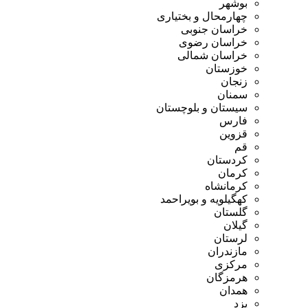
بوشهر
چهارمحال و بختیاری
خراسان جنوبی
خراسان رضوی
خراسان شمالی
خوزستان
زنجان
سمنان
سیستان و بلوچستان
فارس
قزوین
قم
کردستان
کرمان
کرمانشاه
کهگیلویه و بویراحمد
گلستان
گیلان
لرستان
مازندران
مرکزی
هرمزگان
همدان
یزد