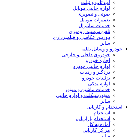
لپ تاپ و تبلت
لوازم جانبی موبایل
صوتی و تصویری
تعمیرات موبایل
خدمات سانترال
تلفن بی‌سیم رومیزی
دوربین عکاسی و فیلمبرداری
سایر
خودرو و وسایل نقلیه
خودروی داخلی و خارجی
اجاره خودرو
لوازم جانبی خودرو
دزدگیر و ردیاب
تزئینات خودرو
لوازم یدکی
خدمات ماشین و موتور
موتورسیکلت و لوازم جانبی
سایر
استخدام و کاریابی
استخدام
استخدام بازاریاب
آماده به کار
مراکز کاریابی
سایر