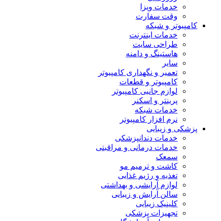
خدمات ویزا
وقت سفارت
کامپیوتر و شبکه
خدمات اینترنت
طراحی سایت
هاستینگ و دامنه
سایر
تعمیر و نگهداری کامپیوتر
کامپیوتر و قطعات
لوازم جانبی کامپیوتر
پرینتر و اسکنر
خدمات شبکه
نرم افزار کامپیوتر
پزشکی و زیبایی
خدمات دندانپزشکی
خدمات درمانی و مراقبتی
سمعک
کاشت و ترمیم مو
تغذیه و رژیم غذایی
لوازم آرایشی و بهداشتی
سالن آرایش و زیبایی
کلینیک زیبایی
تجهیزات پزشکی