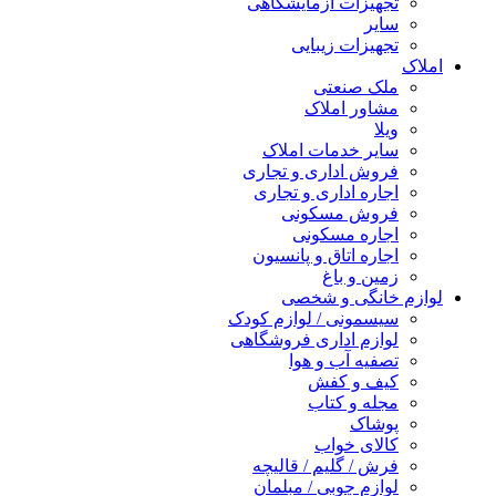
تجهیزات آزمایشگاهی
سایر
تجهیزات زیبایی
املاک
ملک صنعتی
مشاور املاک
ویلا
سایر خدمات املاک
فروش اداری و تجاری
اجاره اداری و تجاری
فروش مسکونی
اجاره مسکونی
اجاره اتاق و پانسیون
زمین و باغ
لوازم خانگی و شخصی
سیسمونی / لوازم کودک
لوازم اداری فروشگاهی
تصفیه آب و هوا
کیف و کفش
مجله و کتاب
پوشاک
کالای خواب
فرش / گلیم / قالیچه
لوازم چوبی / مبلمان