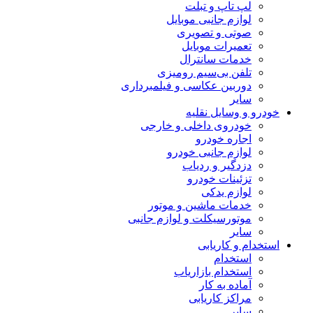
لپ تاپ و تبلت
لوازم جانبی موبایل
صوتی و تصویری
تعمیرات موبایل
خدمات سانترال
تلفن بی‌سیم رومیزی
دوربین عکاسی و فیلمبرداری
سایر
خودرو و وسایل نقلیه
خودروی داخلی و خارجی
اجاره خودرو
لوازم جانبی خودرو
دزدگیر و ردیاب
تزئینات خودرو
لوازم یدکی
خدمات ماشین و موتور
موتورسیکلت و لوازم جانبی
سایر
استخدام و کاریابی
استخدام
استخدام بازاریاب
آماده به کار
مراکز کاریابی
سایر