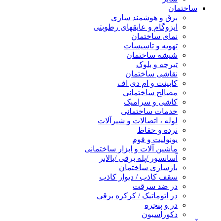
ساختمان
برق و هوشمند سازی
ایزوگام و عایقهای رطوبتی
نمای ساختمان
تهویه و تاسیسات
شیشه ساختمان
تیرچه و بلوک
نقاشی ساختمان
کابینت و ام دی اف
مصالح ساختمانی
کاشی و سرامیک
خدمات ساختمانی
لوله ، اتصالات و شیرآلات
نرده و حفاظ
یونولیت و فوم
ماشین آلات و ابزار ساختمانی
آسانسور /پله برقی /بالابر
بازسازی ساختمان
سقف کاذب / دیوار کاذب
در ضد سرقت
در اتوماتیک / کرکره برقی
در و پنجره
دکوراسیون