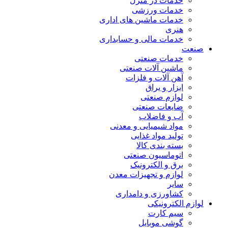
خدمات در منزل
خدمات ورزشی
خدمات ماشین های اداری
هنری
خدمات مالی و حسابداری
صنعت
خدمات صنعتی
ماشین آلات صنعتی
آهن آلات و فلزات
ابزار و یراق
لوازم صنعتی
ضایعات صنعتی
آب و فاضلاب
مواد شیمیایی و معدنی
تولید مواد غذایی
بسته بندی کالا
اتوماسیون صنعتی
برق و الکترونیک
لوازم و تجهیزات معدن
سایر
کشاورزی و دامداری
لوازم الکترونیکی
سیم کارت
گوشی موبایل