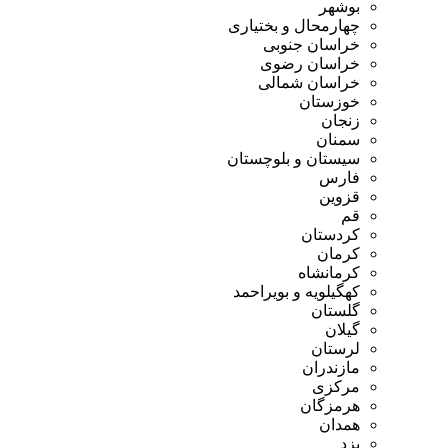
بوشهر
چهارمحال و بختیاری
خراسان جنوبی
خراسان رضوی
خراسان شمالی
خوزستان
زنجان
سمنان
سیستان و بلوچستان
فارس
قزوین
قم
کردستان
کرمان
کرمانشاه
کهگیلویه و بویراحمد
گلستان
گیلان
لرستان
مازندران
مرکزی
هرمزگان
همدان
یزد