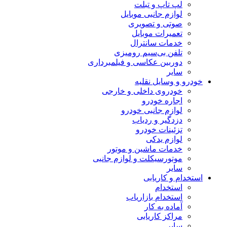
لپ تاپ و تبلت
لوازم جانبی موبایل
صوتی و تصویری
تعمیرات موبایل
خدمات سانترال
تلفن بی‌سیم رومیزی
دوربین عکاسی و فیلمبرداری
سایر
خودرو و وسایل نقلیه
خودروی داخلی و خارجی
اجاره خودرو
لوازم جانبی خودرو
دزدگیر و ردیاب
تزئینات خودرو
لوازم یدکی
خدمات ماشین و موتور
موتورسیکلت و لوازم جانبی
سایر
استخدام و کاریابی
استخدام
استخدام بازاریاب
آماده به کار
مراکز کاریابی
سایر