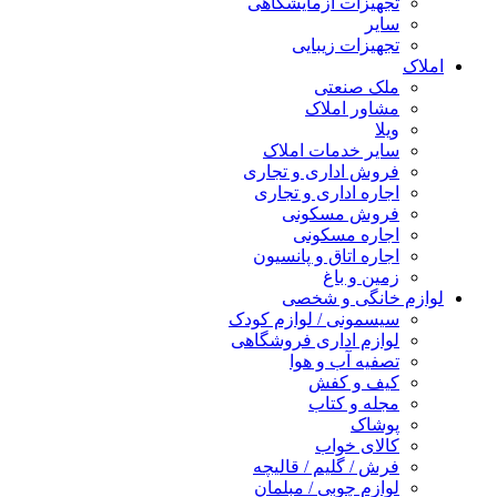
تجهیزات آزمایشگاهی
سایر
تجهیزات زیبایی
املاک
ملک صنعتی
مشاور املاک
ویلا
سایر خدمات املاک
فروش اداری و تجاری
اجاره اداری و تجاری
فروش مسکونی
اجاره مسکونی
اجاره اتاق و پانسیون
زمین و باغ
لوازم خانگی و شخصی
سیسمونی / لوازم کودک
لوازم اداری فروشگاهی
تصفیه آب و هوا
کیف و کفش
مجله و کتاب
پوشاک
کالای خواب
فرش / گلیم / قالیچه
لوازم چوبی / مبلمان