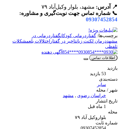
📍 آدرس:
مشهد، بلوار وکیل‌آباد ۷۹
📞 شماره تماس جهت نوبت‌گیری و مشاوره:
09307452854
برچسب‌ها:
گفتاردرمانی کودکان
گفتاردرمانی در
مشهد
درمان لکنت زبان
تاخیر در گفتار
اختلالات بلع
مشکلات
تلفظی
0930****854
آگهی دهنده
اطلاعات تماس
بازدید
53 بازدید
دسته‌بندی
سایر
شهر / محله
خراسان رضوی
,
مشهد
تاریخ انتشار
1 ماه قبل
محله
بلواروکیل آباد ۷۹
شماره ثابت
09307452854