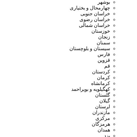
بوشهر
چهارمحال و بختیاری
خراسان جنوبی
خراسان رضوی
خراسان شمالی
خوزستان
زنجان
سمنان
سیستان و بلوچستان
فارس
قزوین
قم
کردستان
کرمان
کرمانشاه
کهگیلویه و بویراحمد
گلستان
گیلان
لرستان
مازندران
مرکزی
هرمزگان
همدان
یزد