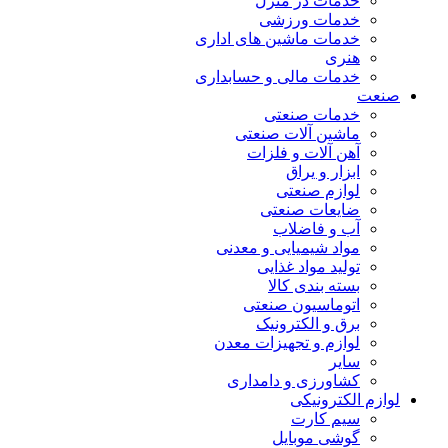
خدمات در منزل
خدمات ورزشی
خدمات ماشین های اداری
هنری
خدمات مالی و حسابداری
صنعت
خدمات صنعتی
ماشین آلات صنعتی
آهن آلات و فلزات
ابزار و یراق
لوازم صنعتی
ضایعات صنعتی
آب و فاضلاب
مواد شیمیایی و معدنی
تولید مواد غذایی
بسته بندی کالا
اتوماسیون صنعتی
برق و الکترونیک
لوازم و تجهیزات معدن
سایر
کشاورزی و دامداری
لوازم الکترونیکی
سیم کارت
گوشی موبایل