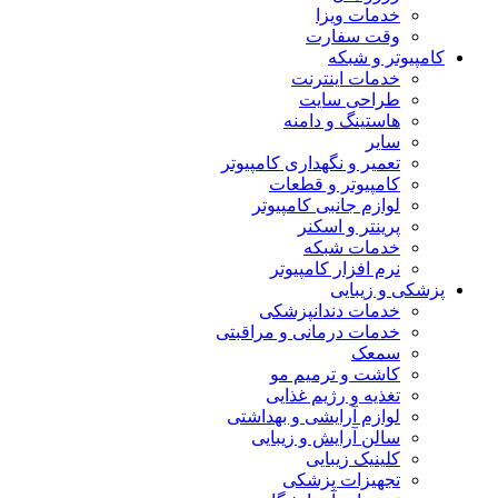
خدمات ویزا
وقت سفارت
کامپیوتر و شبکه
خدمات اینترنت
طراحی سایت
هاستینگ و دامنه
سایر
تعمیر و نگهداری کامپیوتر
کامپیوتر و قطعات
لوازم جانبی کامپیوتر
پرینتر و اسکنر
خدمات شبکه
نرم افزار کامپیوتر
پزشکی و زیبایی
خدمات دندانپزشکی
خدمات درمانی و مراقبتی
سمعک
کاشت و ترمیم مو
تغذیه و رژیم غذایی
لوازم آرایشی و بهداشتی
سالن آرایش و زیبایی
کلینیک زیبایی
تجهیزات پزشکی