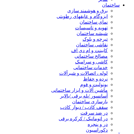
ساختمان
برق و هوشمند سازی
ایزوگام و عایقهای رطوبتی
نمای ساختمان
تهویه و تاسیسات
شیشه ساختمان
تیرچه و بلوک
نقاشی ساختمان
کابینت و ام دی اف
مصالح ساختمانی
کاشی و سرامیک
خدمات ساختمانی
لوله ، اتصالات و شیرآلات
نرده و حفاظ
یونولیت و فوم
ماشین آلات و ابزار ساختمانی
آسانسور /پله برقی /بالابر
بازسازی ساختمان
سقف کاذب / دیوار کاذب
در ضد سرقت
در اتوماتیک / کرکره برقی
در و پنجره
دکوراسیون