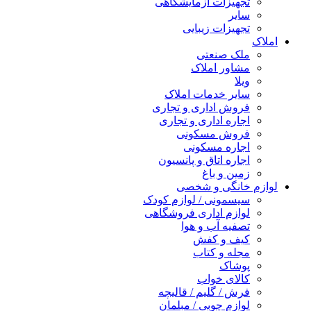
تجهیزات آزمایشگاهی
سایر
تجهیزات زیبایی
املاک
ملک صنعتی
مشاور املاک
ویلا
سایر خدمات املاک
فروش اداری و تجاری
اجاره اداری و تجاری
فروش مسکونی
اجاره مسکونی
اجاره اتاق و پانسیون
زمین و باغ
لوازم خانگی و شخصی
سیسمونی / لوازم کودک
لوازم اداری فروشگاهی
تصفیه آب و هوا
کیف و کفش
مجله و کتاب
پوشاک
کالای خواب
فرش / گلیم / قالیچه
لوازم چوبی / مبلمان