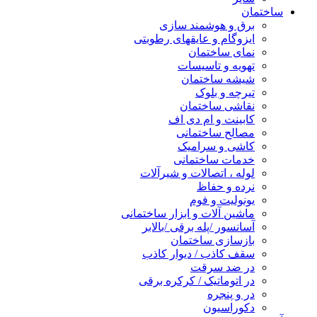
ساختمان
برق و هوشمند سازی
ایزوگام و عایقهای رطوبتی
نمای ساختمان
تهویه و تاسیسات
شیشه ساختمان
تیرچه و بلوک
نقاشی ساختمان
کابینت و ام دی اف
مصالح ساختمانی
کاشی و سرامیک
خدمات ساختمانی
لوله ، اتصالات و شیرآلات
نرده و حفاظ
یونولیت و فوم
ماشین آلات و ابزار ساختمانی
آسانسور /پله برقی /بالابر
بازسازی ساختمان
سقف کاذب / دیوار کاذب
در ضد سرقت
در اتوماتیک / کرکره برقی
در و پنجره
دکوراسیون