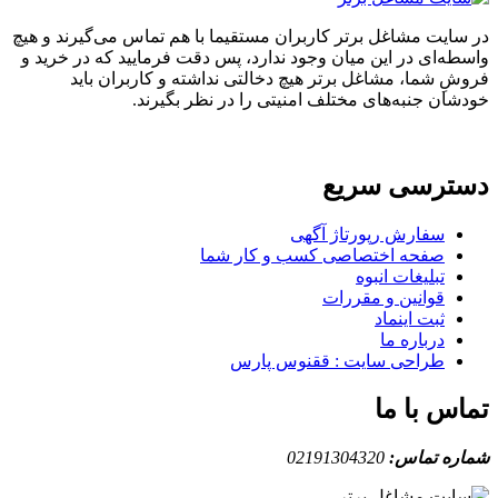
ایت مشاغل برتر کاربران مستقیما با هم تماس می‌گیرند و هیچ
ه‌ای در این میان وجود ندارد، پس دقت فرمایید که در خرید و
ِ شما، مشاغل برتر هیچ دخالتی نداشته و کاربران باید
ان جنبه‌های مختلف امنیتی را در نظر بگیرند.
ترسی سریع
سفارش رپورتاژ آگهی
صفحه اختصاصی کسب و کار شما
تبلیغات انبوه
قوانین و مقررات
ثبت اینماد
درباره ما
طراحی سایت : ققنوس پارس
س با ما
ه تماس:
02191304320