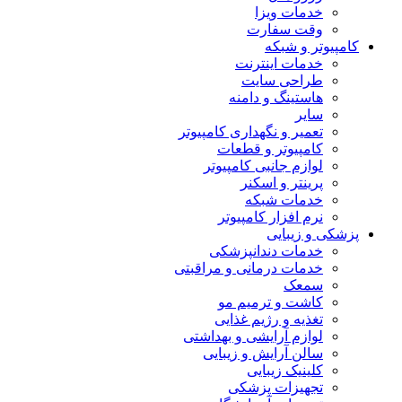
خدمات ویزا
وقت سفارت
کامپیوتر و شبکه
خدمات اینترنت
طراحی سایت
هاستینگ و دامنه
سایر
تعمیر و نگهداری کامپیوتر
کامپیوتر و قطعات
لوازم جانبی کامپیوتر
پرینتر و اسکنر
خدمات شبکه
نرم افزار کامپیوتر
پزشکی و زیبایی
خدمات دندانپزشکی
خدمات درمانی و مراقبتی
سمعک
کاشت و ترمیم مو
تغذیه و رژیم غذایی
لوازم آرایشی و بهداشتی
سالن آرایش و زیبایی
کلینیک زیبایی
تجهیزات پزشکی