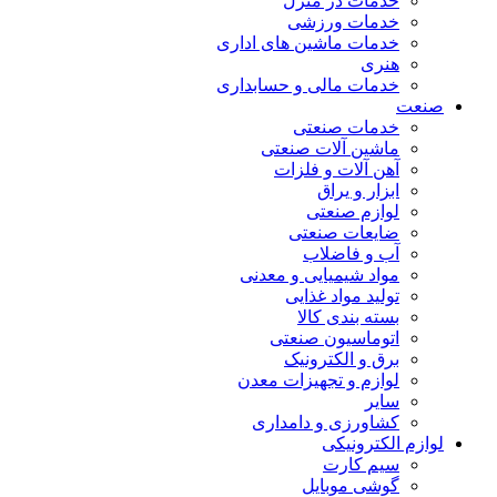
خدمات در منزل
خدمات ورزشی
خدمات ماشین های اداری
هنری
خدمات مالی و حسابداری
صنعت
خدمات صنعتی
ماشین آلات صنعتی
آهن آلات و فلزات
ابزار و یراق
لوازم صنعتی
ضایعات صنعتی
آب و فاضلاب
مواد شیمیایی و معدنی
تولید مواد غذایی
بسته بندی کالا
اتوماسیون صنعتی
برق و الکترونیک
لوازم و تجهیزات معدن
سایر
کشاورزی و دامداری
لوازم الکترونیکی
سیم کارت
گوشی موبایل