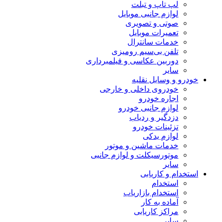
لپ تاپ و تبلت
لوازم جانبی موبایل
صوتی و تصویری
تعمیرات موبایل
خدمات سانترال
تلفن بی‌سیم رومیزی
دوربین عکاسی و فیلمبرداری
سایر
خودرو و وسایل نقلیه
خودروی داخلی و خارجی
اجاره خودرو
لوازم جانبی خودرو
دزدگیر و ردیاب
تزئینات خودرو
لوازم یدکی
خدمات ماشین و موتور
موتورسیکلت و لوازم جانبی
سایر
استخدام و کاریابی
استخدام
استخدام بازاریاب
آماده به کار
مراکز کاریابی
سایر