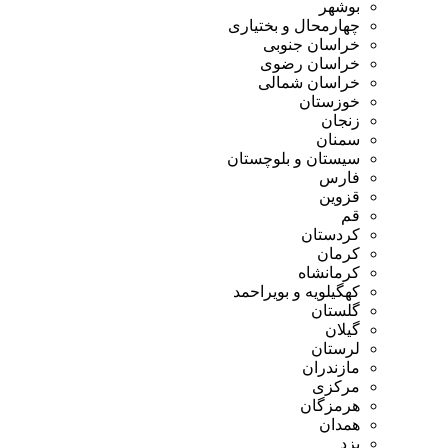
بوشهر
چهارمحال و بختیاری
خراسان جنوبی
خراسان رضوی
خراسان شمالی
خوزستان
زنجان
سمنان
سیستان و بلوچستان
فارس
قزوین
قم
کردستان
کرمان
کرمانشاه
کهگیلویه و بویراحمد
گلستان
گیلان
لرستان
مازندران
مرکزی
هرمزگان
همدان
یزد