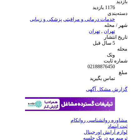
بازدید
1176 بازدید
دسته‌بندی
خدمات درمانی و مراقبتی
پزشکی و زیبایی
شهر / محله
تهران
,
تهران
تاریخ انتشار
5 سال قبل
محله
ونک
شماره ثابت
02188876450
مبلغ
تماس بگیرید
گزارش مشکل آگهی
مشاوره روانشناسی روانکام
ثبت اینماد
لوازم آرایش اورجینال
ترمیم مو در یک جلسه