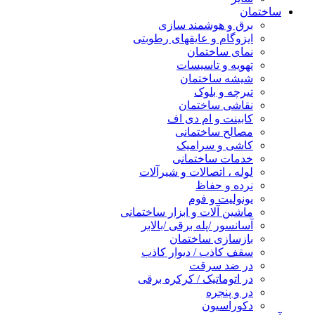
ساختمان
برق و هوشمند سازی
ایزوگام و عایقهای رطوبتی
نمای ساختمان
تهویه و تاسیسات
شیشه ساختمان
تیرچه و بلوک
نقاشی ساختمان
کابینت و ام دی اف
مصالح ساختمانی
کاشی و سرامیک
خدمات ساختمانی
لوله ، اتصالات و شیرآلات
نرده و حفاظ
یونولیت و فوم
ماشین آلات و ابزار ساختمانی
آسانسور /پله برقی /بالابر
بازسازی ساختمان
سقف کاذب / دیوار کاذب
در ضد سرقت
در اتوماتیک / کرکره برقی
در و پنجره
دکوراسیون