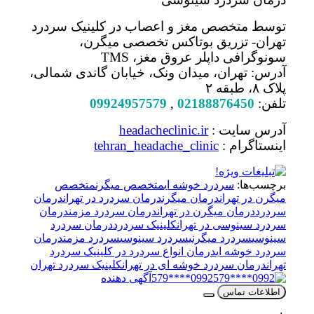
توسط متخصص مغز و اعصاب در کلینیک سردرد
تهران- تزریق بوتاکس تخصصی میگرن،
سونوگرافی داپلر عروق مغز، TMS
آدرس: تهران، میدان ونک، خیابان گاندی شمالی،
پلاک ۸، طبقه ۲
تلفن:
02188876450
,
09924957579
آدرس سایت :
headacheclinic.ir
اینستاگرام :
tehran_headache_clinic
برچسب‌ها:
سردرد خوشه ای
متخصص میگرن
متخصص
میگرن در تهران
درمان میگرن
درمان سردرد در تهران
درمان
سردرد
درمان میگرن در تهران
درمان سردرد مزمن
درمان
سردرد سینوسی در تهران
کلینیک سردرد
درمان سردرد
سینوسی
سردرد میگرنی
سردرد سینوسی
سردرد مزمن
درمان
سردرد خوشه ای
درمان انواع سردرد در کلینیک سردرد
تهران
درمان سردرد خوشه ای در تهران
کلینیک سردرد تهران
0992****579
آگهی دهنده
اطلاعات تماس