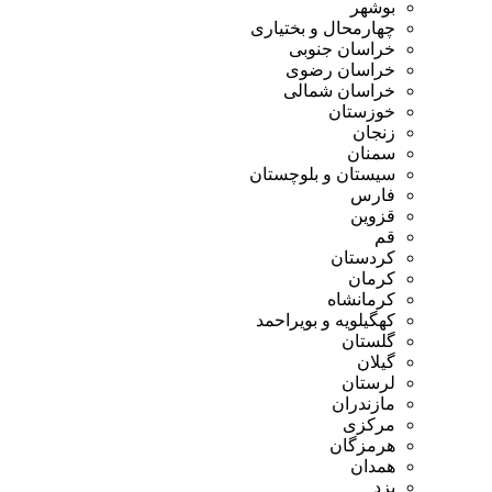
بوشهر
چهارمحال و بختیاری
خراسان جنوبی
خراسان رضوی
خراسان شمالی
خوزستان
زنجان
سمنان
سیستان و بلوچستان
فارس
قزوین
قم
کردستان
کرمان
کرمانشاه
کهگیلویه و بویراحمد
گلستان
گیلان
لرستان
مازندران
مرکزی
هرمزگان
همدان
یزد