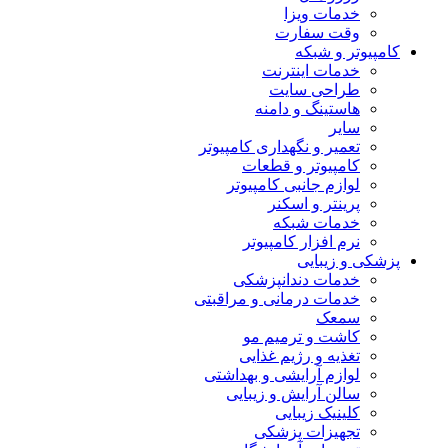
خدمات ویزا
وقت سفارت
کامپیوتر و شبکه
خدمات اینترنت
طراحی سایت
هاستینگ و دامنه
سایر
تعمیر و نگهداری کامپیوتر
کامپیوتر و قطعات
لوازم جانبی کامپیوتر
پرینتر و اسکنر
خدمات شبکه
نرم افزار کامپیوتر
پزشکی و زیبایی
خدمات دندانپزشکی
خدمات درمانی و مراقبتی
سمعک
کاشت و ترمیم مو
تغذیه و رژیم غذایی
لوازم آرایشی و بهداشتی
سالن آرایش و زیبایی
کلینیک زیبایی
تجهیزات پزشکی