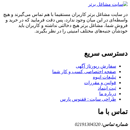
ایت مشاغل برتر کاربران مستقیما با هم تماس می‌گیرند و هیچ
ه‌ای در این میان وجود ندارد، پس دقت فرمایید که در خرید و
ِ شما، مشاغل برتر هیچ دخالتی نداشته و کاربران باید
ان جنبه‌های مختلف امنیتی را در نظر بگیرند.
ترسی سریع
سفارش رپورتاژ آگهی
صفحه اختصاصی کسب و کار شما
تبلیغات انبوه
قوانین و مقررات
ثبت اینماد
درباره ما
طراحی سایت : ققنوس پارس
س با ما
ه تماس:
02191304320