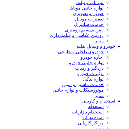
لپ تاپ و تبلت
لوازم جانبی موبایل
صوتی و تصویری
تعمیرات موبایل
خدمات سانترال
تلفن بی‌سیم رومیزی
دوربین عکاسی و فیلمبرداری
سایر
خودرو و وسایل نقلیه
خودروی داخلی و خارجی
اجاره خودرو
لوازم جانبی خودرو
دزدگیر و ردیاب
تزئینات خودرو
لوازم یدکی
خدمات ماشین و موتور
موتورسیکلت و لوازم جانبی
سایر
استخدام و کاریابی
استخدام
استخدام بازاریاب
آماده به کار
مراکز کاریابی
سایر