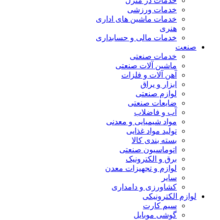
خدمات در منزل
خدمات ورزشی
خدمات ماشین های اداری
هنری
خدمات مالی و حسابداری
صنعت
خدمات صنعتی
ماشین آلات صنعتی
آهن آلات و فلزات
ابزار و یراق
لوازم صنعتی
ضایعات صنعتی
آب و فاضلاب
مواد شیمیایی و معدنی
تولید مواد غذایی
بسته بندی کالا
اتوماسیون صنعتی
برق و الکترونیک
لوازم و تجهیزات معدن
سایر
کشاورزی و دامداری
لوازم الکترونیکی
سیم کارت
گوشی موبایل