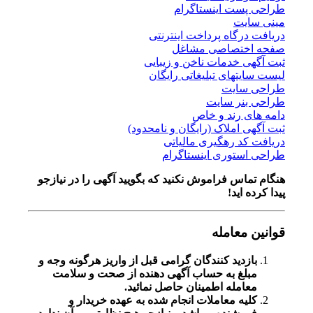
طراحی پست اینستاگرام
مینی سایت
دریافت درگاه پرداخت اینترنتی
صفحه اختصاصی مشاغل
ثبت آگهی خدمات ناخن و زیبایی
لیست سایتهای تبلیغاتی رایگان
طراحی سایت
طراحی بنر سایت
دامه های رند و خاص
ثبت آگهی املاک (رایگان و نامحدود)
دریافت کد رهگیری مالیاتی
طراحی استوری اینستاگرام
هنگام تماس فراموش نکنید که بگویید آگهی را در
نیازجو
پیدا کرده اید!
قوانین معامله
بازدید کنندگان گرامی قبل از واریز هرگونه وجه و
مبلغ به حساب آگهی دهنده از صحت و سلامت
معامله اطمینان حاصل نمائید.
کلیه معاملات انجام شده به عهده خریدار و