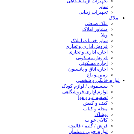
تجهیزات آزمایشگاهی
سایر
تجهیزات زیبایی
املاک
ملک صنعتی
مشاور املاک
ویلا
سایر خدمات املاک
فروش اداری و تجاری
اجاره اداری و تجاری
فروش مسکونی
اجاره مسکونی
اجاره اتاق و پانسیون
زمین و باغ
لوازم خانگی و شخصی
سیسمونی / لوازم کودک
لوازم اداری فروشگاهی
تصفیه آب و هوا
کیف و کفش
مجله و کتاب
پوشاک
کالای خواب
فرش / گلیم / قالیچه
لوازم چوبی / مبلمان