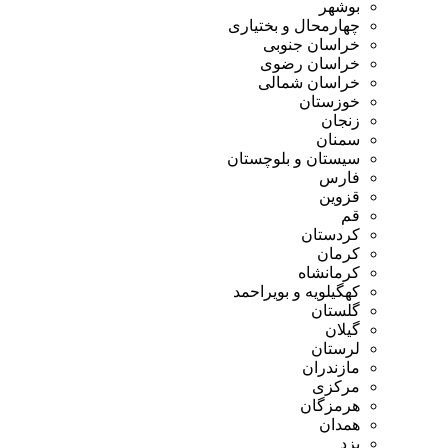
بوشهر
چهارمحال و بختیاری
خراسان جنوبی
خراسان رضوی
خراسان شمالی
خوزستان
زنجان
سمنان
سیستان و بلوچستان
فارس
قزوین
قم
کردستان
کرمان
کرمانشاه
کهگیلویه و بویراحمد
گلستان
گیلان
لرستان
مازندران
مرکزی
هرمزگان
همدان
یزد