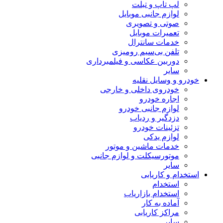
لپ تاپ و تبلت
لوازم جانبی موبایل
صوتی و تصویری
تعمیرات موبایل
خدمات سانترال
تلفن بی‌سیم رومیزی
دوربین عکاسی و فیلمبرداری
سایر
خودرو و وسایل نقلیه
خودروی داخلی و خارجی
اجاره خودرو
لوازم جانبی خودرو
دزدگیر و ردیاب
تزئینات خودرو
لوازم یدکی
خدمات ماشین و موتور
موتورسیکلت و لوازم جانبی
سایر
استخدام و کاریابی
استخدام
استخدام بازاریاب
آماده به کار
مراکز کاریابی
سایر