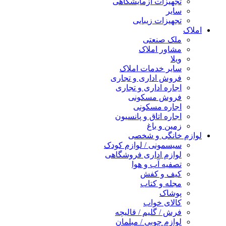
تجهیزات آزمایشگاهی
سایر
تجهیزات زیبایی
املاک
ملک صنعتی
مشاور املاک
ویلا
سایر خدمات املاک
فروش اداری و تجاری
اجاره اداری و تجاری
فروش مسکونی
اجاره مسکونی
اجاره اتاق و پانسیون
زمین و باغ
لوازم خانگی و شخصی
سیسمونی / لوازم کودک
لوازم اداری فروشگاهی
تصفیه آب و هوا
کیف و کفش
مجله و کتاب
پوشاک
کالای خواب
فرش / گلیم / قالیچه
لوازم چوبی / مبلمان