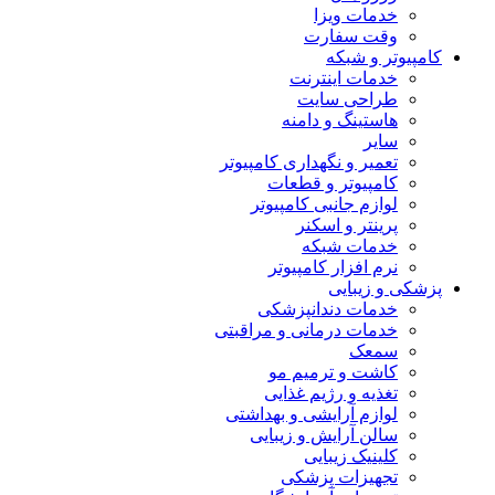
خدمات ویزا
وقت سفارت
کامپیوتر و شبکه
خدمات اینترنت
طراحی سایت
هاستینگ و دامنه
سایر
تعمیر و نگهداری کامپیوتر
کامپیوتر و قطعات
لوازم جانبی کامپیوتر
پرینتر و اسکنر
خدمات شبکه
نرم افزار کامپیوتر
پزشکی و زیبایی
خدمات دندانپزشکی
خدمات درمانی و مراقبتی
سمعک
کاشت و ترمیم مو
تغذیه و رژیم غذایی
لوازم آرایشی و بهداشتی
سالن آرایش و زیبایی
کلینیک زیبایی
تجهیزات پزشکی