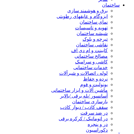
ساختمان
برق و هوشمند سازی
ایزوگام و عایقهای رطوبتی
نمای ساختمان
تهویه و تاسیسات
شیشه ساختمان
تیرچه و بلوک
نقاشی ساختمان
کابینت و ام دی اف
مصالح ساختمانی
کاشی و سرامیک
خدمات ساختمانی
لوله ، اتصالات و شیرآلات
نرده و حفاظ
یونولیت و فوم
ماشین آلات و ابزار ساختمانی
آسانسور /پله برقی /بالابر
بازسازی ساختمان
سقف کاذب / دیوار کاذب
در ضد سرقت
در اتوماتیک / کرکره برقی
در و پنجره
دکوراسیون