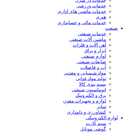
خدمات در منزل
خدمات ورزشی
خدمات ماشین های اداری
هنری
خدمات مالی و حسابداری
صنعت
خدمات صنعتی
ماشین آلات صنعتی
آهن آلات و فلزات
ابزار و یراق
لوازم صنعتی
ضایعات صنعتی
آب و فاضلاب
مواد شیمیایی و معدنی
تولید مواد غذایی
بسته بندی کالا
اتوماسیون صنعتی
برق و الکترونیک
لوازم و تجهیزات معدن
سایر
کشاورزی و دامداری
لوازم الکترونیکی
سیم کارت
گوشی موبایل