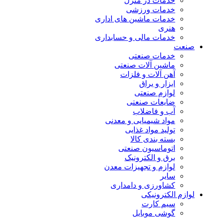
خدمات در منزل
خدمات ورزشی
خدمات ماشین های اداری
هنری
خدمات مالی و حسابداری
صنعت
خدمات صنعتی
ماشین آلات صنعتی
آهن آلات و فلزات
ابزار و یراق
لوازم صنعتی
ضایعات صنعتی
آب و فاضلاب
مواد شیمیایی و معدنی
تولید مواد غذایی
بسته بندی کالا
اتوماسیون صنعتی
برق و الکترونیک
لوازم و تجهیزات معدن
سایر
کشاورزی و دامداری
لوازم الکترونیکی
سیم کارت
گوشی موبایل