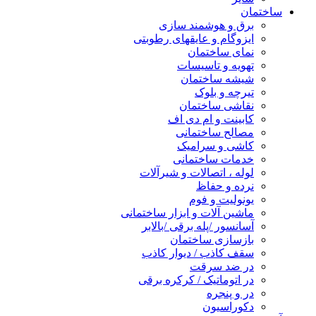
ساختمان
برق و هوشمند سازی
ایزوگام و عایقهای رطوبتی
نمای ساختمان
تهویه و تاسیسات
شیشه ساختمان
تیرچه و بلوک
نقاشی ساختمان
کابینت و ام دی اف
مصالح ساختمانی
کاشی و سرامیک
خدمات ساختمانی
لوله ، اتصالات و شیرآلات
نرده و حفاظ
یونولیت و فوم
ماشین آلات و ابزار ساختمانی
آسانسور /پله برقی /بالابر
بازسازی ساختمان
سقف کاذب / دیوار کاذب
در ضد سرقت
در اتوماتیک / کرکره برقی
در و پنجره
دکوراسیون