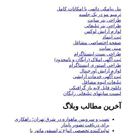
پنل پیامکی دائمی با امکانات کامل
ترمیم مو در یک جلسه
طراحی بنر سایت
طراحی بنر تبلیغاتی
لوازم آرایش لوکس
ثبت اینماد
صفحه اختصاصی مشاغل
مینی سایت
طراحی پست اینستاگرام
ثبت آگهی املاک (رایگان و نامحدود)
طراحی استوری اینستاگرام
لوازم آرایش اورجینال
ثبت آگهی خدمات آرایشی
تبلیغات انبوه مشاغل
دانلود فایل لایه باز گرافیکی
لیست سایتهای تبلیغاتی رایگان
آخرین مطالب وبلاگ
نصب و سرویس ماهواره در شرق تهران؛ راهکاری
برای دریافت تصویر پایدار
تولیدکننده تخصصی انواع ترانسفورماتور با