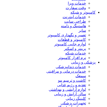
خدمات ویزا
وقت سفارت
کامپیوتر و شبکه
خدمات اینترنت
طراحی سایت
هاستینگ و دامنه
سایر
تعمیر و نگهداری کامپیوتر
کامپیوتر و قطعات
لوازم جانبی کامپیوتر
پرینتر و اسکنر
خدمات شبکه
نرم افزار کامپیوتر
پزشکی و زیبایی
خدمات دندانپزشکی
خدمات درمانی و مراقبتی
سمعک
کاشت و ترمیم مو
تغذیه و رژیم غذایی
لوازم آرایشی و بهداشتی
سالن آرایش و زیبایی
کلینیک زیبایی
تجهیزات پزشکی