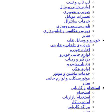
لپ تاپ و تبلت
لوازم جانبی موبایل
صوتی و تصویری
تعمیرات موبایل
خدمات سانترال
تلفن بی‌سیم رومیزی
دوربین عکاسی و فیلمبرداری
سایر
خودرو و وسایل نقلیه
خودروی داخلی و خارجی
اجاره خودرو
لوازم جانبی خودرو
دزدگیر و ردیاب
تزئینات خودرو
لوازم یدکی
خدمات ماشین و موتور
موتورسیکلت و لوازم جانبی
سایر
استخدام و کاریابی
استخدام
استخدام بازاریاب
آماده به کار
مراکز کاریابی
سایر