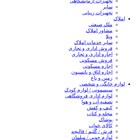
تجهیزات آزمایشگاهی
سایر
تجهیزات زیبایی
املاک
ملک صنعتی
مشاور املاک
ویلا
سایر خدمات املاک
فروش اداری و تجاری
اجاره اداری و تجاری
فروش مسکونی
اجاره مسکونی
اجاره اتاق و پانسیون
زمین و باغ
لوازم خانگی و شخصی
سیسمونی / لوازم کودک
لوازم اداری فروشگاهی
تصفیه آب و هوا
کیف و کفش
مجله و کتاب
پوشاک
کالای خواب
فرش / گلیم / قالیچه
لوازم چوبی / مبلمان