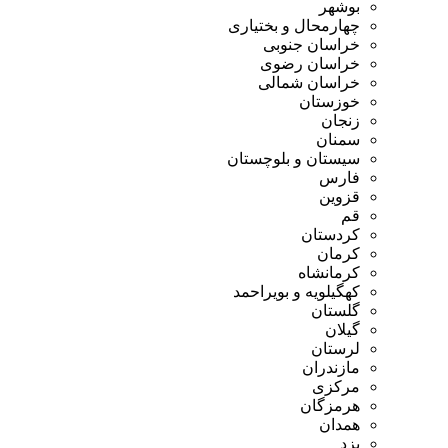
بوشهر
چهارمحال و بختیاری
خراسان جنوبی
خراسان رضوی
خراسان شمالی
خوزستان
زنجان
سمنان
سیستان و بلوچستان
فارس
قزوین
قم
کردستان
کرمان
کرمانشاه
کهگیلویه و بویراحمد
گلستان
گیلان
لرستان
مازندران
مرکزی
هرمزگان
همدان
یزد