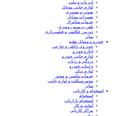
لپ تاپ و تبلت
لوازم جانبی موبایل
صوتی و تصویری
تعمیرات موبایل
خدمات سانترال
تلفن بی‌سیم رومیزی
دوربین عکاسی و فیلمبرداری
سایر
خودرو و وسایل نقلیه
خودروی داخلی و خارجی
اجاره خودرو
لوازم جانبی خودرو
دزدگیر و ردیاب
تزئینات خودرو
لوازم یدکی
خدمات ماشین و موتور
موتورسیکلت و لوازم جانبی
سایر
استخدام و کاریابی
استخدام
استخدام بازاریاب
آماده به کار
مراکز کاریابی
سایر