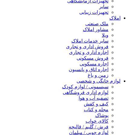
تجهیزات آزمایشگاهی
سایر
تجهیزات زیبایی
املاک
ملک صنعتی
مشاور املاک
ویلا
سایر خدمات املاک
فروش اداری و تجاری
اجاره اداری و تجاری
فروش مسکونی
اجاره مسکونی
اجاره اتاق و پانسیون
زمین و باغ
لوازم خانگی و شخصی
سیسمونی / لوازم کودک
لوازم اداری فروشگاهی
تصفیه آب و هوا
کیف و کفش
مجله و کتاب
پوشاک
کالای خواب
فرش / گلیم / قالیچه
لوازم چوبی / مبلمان