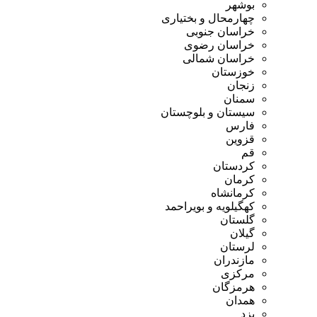
بوشهر
چهارمحال و بختیاری
خراسان جنوبی
خراسان رضوی
خراسان شمالی
خوزستان
زنجان
سمنان
سیستان و بلوچستان
فارس
قزوین
قم
کردستان
کرمان
کرمانشاه
کهگیلویه و بویراحمد
گلستان
گیلان
لرستان
مازندران
مرکزی
هرمزگان
همدان
یزد