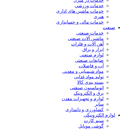
خدمات در منزل
خدمات ورزشی
خدمات ماشین های اداری
هنری
خدمات مالی و حسابداری
صنعت
خدمات صنعتی
ماشین آلات صنعتی
آهن آلات و فلزات
ابزار و یراق
لوازم صنعتی
ضایعات صنعتی
آب و فاضلاب
مواد شیمیایی و معدنی
تولید مواد غذایی
بسته بندی کالا
اتوماسیون صنعتی
برق و الکترونیک
لوازم و تجهیزات معدن
سایر
کشاورزی و دامداری
لوازم الکترونیکی
سیم کارت
گوشی موبایل