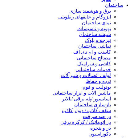
ساختمان
برق و هوشمند سازی
ایزوگام و عایقهای رطوبتی
نمای ساختمان
تهویه و تاسیسات
شیشه ساختمان
تیرچه و بلوک
نقاشی ساختمان
کابینت و ام دی اف
مصالح ساختمانی
کاشی و سرامیک
خدمات ساختمانی
لوله ، اتصالات و شیرآلات
نرده و حفاظ
یونولیت و فوم
ماشین آلات و ابزار ساختمانی
آسانسور /پله برقی /بالابر
بازسازی ساختمان
سقف کاذب / دیوار کاذب
در ضد سرقت
در اتوماتیک / کرکره برقی
در و پنجره
دکوراسیون