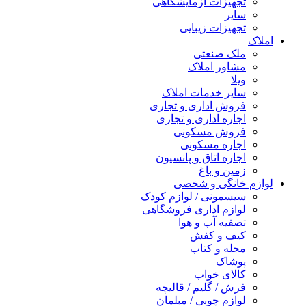
تجهیزات آزمایشگاهی
سایر
تجهیزات زیبایی
املاک
ملک صنعتی
مشاور املاک
ویلا
سایر خدمات املاک
فروش اداری و تجاری
اجاره اداری و تجاری
فروش مسکونی
اجاره مسکونی
اجاره اتاق و پانسیون
زمین و باغ
لوازم خانگی و شخصی
سیسمونی / لوازم کودک
لوازم اداری فروشگاهی
تصفیه آب و هوا
کیف و کفش
مجله و کتاب
پوشاک
کالای خواب
فرش / گلیم / قالیچه
لوازم چوبی / مبلمان