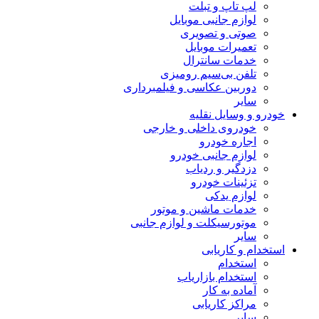
لپ تاپ و تبلت
لوازم جانبی موبایل
صوتی و تصویری
تعمیرات موبایل
خدمات سانترال
تلفن بی‌سیم رومیزی
دوربین عکاسی و فیلمبرداری
سایر
خودرو و وسایل نقلیه
خودروی داخلی و خارجی
اجاره خودرو
لوازم جانبی خودرو
دزدگیر و ردیاب
تزئینات خودرو
لوازم یدکی
خدمات ماشین و موتور
موتورسیکلت و لوازم جانبی
سایر
استخدام و کاریابی
استخدام
استخدام بازاریاب
آماده به کار
مراکز کاریابی
سایر