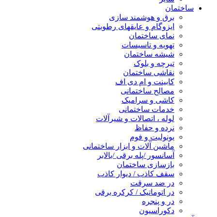
ساختمان
برق و هوشمند سازی
ایزوگام و عایقهای رطوبتی
نمای ساختمان
تهویه و تاسیسات
شیشه ساختمان
تیرچه و بلوک
نقاشی ساختمان
کابینت و ام دی اف
مصالح ساختمانی
کاشی و سرامیک
خدمات ساختمانی
لوله ، اتصالات و شیرآلات
نرده و حفاظ
یونولیت و فوم
ماشین آلات و ابزار ساختمانی
آسانسور /پله برقی /بالابر
بازسازی ساختمان
سقف کاذب / دیوار کاذب
در ضد سرقت
در اتوماتیک / کرکره برقی
در و پنجره
دکوراسیون