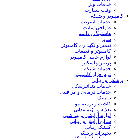
خدمات ویزا
وقت سفارت
کامپیوتر و شبکه
خدمات اینترنت
طراحی سایت
هاستینگ و دامنه
سایر
تعمیر و نگهداری کامپیوتر
کامپیوتر و قطعات
لوازم جانبی کامپیوتر
پرینتر و اسکنر
خدمات شبکه
نرم افزار کامپیوتر
پزشکی و زیبایی
خدمات دندانپزشکی
خدمات درمانی و مراقبتی
سمعک
کاشت و ترمیم مو
تغذیه و رژیم غذایی
لوازم آرایشی و بهداشتی
سالن آرایش و زیبایی
کلینیک زیبایی
تجهیزات پزشکی