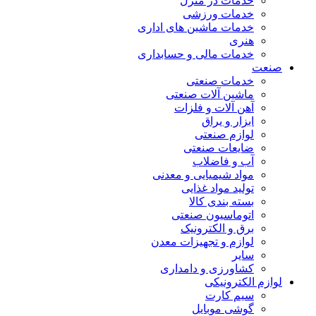
خدمات در منزل
خدمات ورزشی
خدمات ماشین های اداری
هنری
خدمات مالی و حسابداری
صنعت
خدمات صنعتی
ماشین آلات صنعتی
آهن آلات و فلزات
ابزار و یراق
لوازم صنعتی
ضایعات صنعتی
آب و فاضلاب
مواد شیمیایی و معدنی
تولید مواد غذایی
بسته بندی کالا
اتوماسیون صنعتی
برق و الکترونیک
لوازم و تجهیزات معدن
سایر
کشاورزی و دامداری
لوازم الکترونیکی
سیم کارت
گوشی موبایل