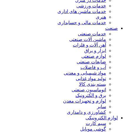
خدمات در منزل
خدمات ورزشی
خدمات ماشین های اداری
هنری
خدمات مالی و حسابداری
صنعت
خدمات صنعتی
ماشین آلات صنعتی
آهن آلات و فلزات
ابزار و یراق
لوازم صنعتی
ضایعات صنعتی
آب و فاضلاب
مواد شیمیایی و معدنی
تولید مواد غذایی
بسته بندی کالا
اتوماسیون صنعتی
برق و الکترونیک
لوازم و تجهیزات معدن
سایر
کشاورزی و دامداری
لوازم الکترونیکی
سیم کارت
گوشی موبایل