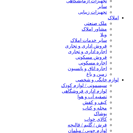
تجهیزات آزمایشگاهی
سایر
تجهیزات زیبایی
املاک
ملک صنعتی
مشاور املاک
ویلا
سایر خدمات املاک
فروش اداری و تجاری
اجاره اداری و تجاری
فروش مسکونی
اجاره مسکونی
اجاره اتاق و پانسیون
زمین و باغ
لوازم خانگی و شخصی
سیسمونی / لوازم کودک
لوازم اداری فروشگاهی
تصفیه آب و هوا
کیف و کفش
مجله و کتاب
پوشاک
کالای خواب
فرش / گلیم / قالیچه
لوازم چوبی / مبلمان