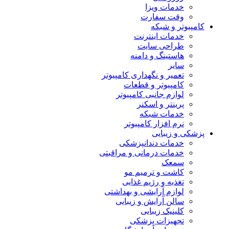
خدمات ویزا
وقت سفارت
کامپیوتر و شبکه
خدمات اینترنت
طراحی سایت
هاستینگ و دامنه
سایر
تعمیر و نگهداری کامپیوتر
کامپیوتر و قطعات
لوازم جانبی کامپیوتر
پرینتر و اسکنر
خدمات شبکه
نرم افزار کامپیوتر
پزشکی و زیبایی
خدمات دندانپزشکی
خدمات درمانی و مراقبتی
سمعک
کاشت و ترمیم مو
تغذیه و رژیم غذایی
لوازم آرایشی و بهداشتی
سالن آرایش و زیبایی
کلینیک زیبایی
تجهیزات پزشکی