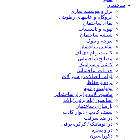
ساختمان
برق و هوشمند سازی
ایزوگام و عایقهای رطوبتی
نمای ساختمان
تهویه و تاسیسات
شیشه ساختمان
تیرچه و بلوک
نقاشی ساختمان
کابینت و ام دی اف
مصالح ساختمانی
کاشی و سرامیک
خدمات ساختمانی
لوله ، اتصالات و شیرآلات
نرده و حفاظ
یونولیت و فوم
ماشین آلات و ابزار ساختمانی
آسانسور /پله برقی /بالابر
بازسازی ساختمان
سقف کاذب / دیوار کاذب
در ضد سرقت
در اتوماتیک / کرکره برقی
در و پنجره
دکوراسیون