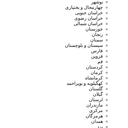
بوشهر
چهارمحال و بختیاری
خراسان جنوبی
خراسان رضوی
خراسان شمالی
خوزستان
زنجان
سمنان
سیستان و بلوچستان
فارس
قزوین
قم
کردستان
کرمان
کرمانشاه
کهگیلویه و بویراحمد
گلستان
گیلان
لرستان
مازندران
مرکزی
هرمزگان
همدان
یزد