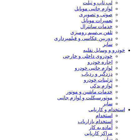
لپ تاپ و تبلت
لوازم جانبی موبایل
صوتی و تصویری
تعمیرات موبایل
خدمات سانترال
تلفن بی‌سیم رومیزی
دوربین عکاسی و فیلمبرداری
سایر
خودرو و وسایل نقلیه
خودروی داخلی و خارجی
اجاره خودرو
لوازم جانبی خودرو
دزدگیر و ردیاب
تزئینات خودرو
لوازم یدکی
خدمات ماشین و موتور
موتورسیکلت و لوازم جانبی
سایر
استخدام و کاریابی
استخدام
استخدام بازاریاب
آماده به کار
مراکز کاریابی
سایر