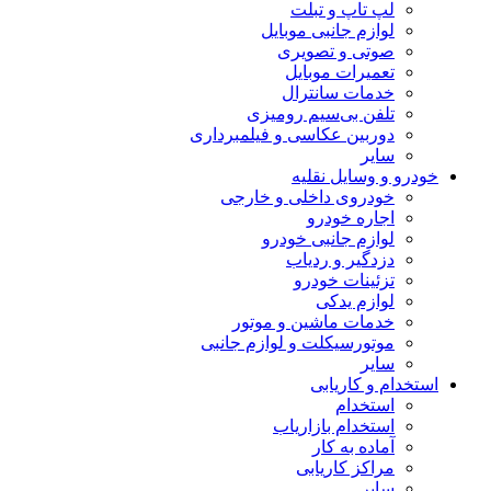
لپ تاپ و تبلت
لوازم جانبی موبایل
صوتی و تصویری
تعمیرات موبایل
خدمات سانترال
تلفن بی‌سیم رومیزی
دوربین عکاسی و فیلمبرداری
سایر
خودرو و وسایل نقلیه
خودروی داخلی و خارجی
اجاره خودرو
لوازم جانبی خودرو
دزدگیر و ردیاب
تزئینات خودرو
لوازم یدکی
خدمات ماشین و موتور
موتورسیکلت و لوازم جانبی
سایر
استخدام و کاریابی
استخدام
استخدام بازاریاب
آماده به کار
مراکز کاریابی
سایر