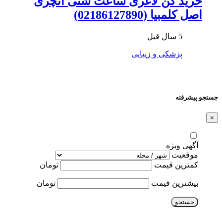
خرید گن لاغری ساعت شنی آنچری
اصل کلمبیا (02186127890)
5 سال قبل
پزشکی و زیبایی
جستجو پیشرفته
×
آگهی ویژه
موقعیت
کمترین قیمت
تومان
بیشترین قیمت
تومان
جستجو