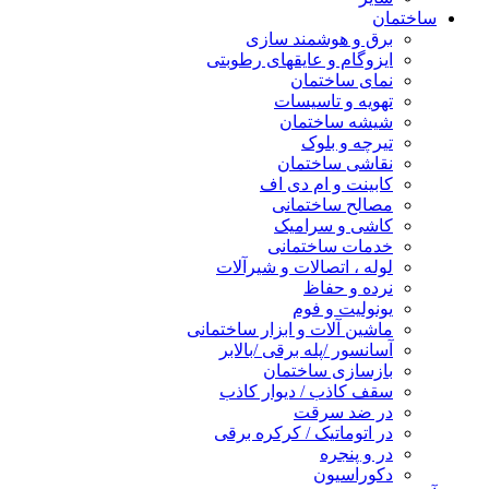
ساختمان
برق و هوشمند سازی
ایزوگام و عایقهای رطوبتی
نمای ساختمان
تهویه و تاسیسات
شیشه ساختمان
تیرچه و بلوک
نقاشی ساختمان
کابینت و ام دی اف
مصالح ساختمانی
کاشی و سرامیک
خدمات ساختمانی
لوله ، اتصالات و شیرآلات
نرده و حفاظ
یونولیت و فوم
ماشین آلات و ابزار ساختمانی
آسانسور /پله برقی /بالابر
بازسازی ساختمان
سقف کاذب / دیوار کاذب
در ضد سرقت
در اتوماتیک / کرکره برقی
در و پنجره
دکوراسیون