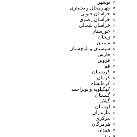
بوشهر
چهارمحال و بختیاری
خراسان جنوبی
خراسان رضوی
خراسان شمالی
خوزستان
زنجان
سمنان
سیستان و بلوچستان
فارس
قزوین
قم
کردستان
کرمان
کرمانشاه
کهگیلویه و بویراحمد
گلستان
گیلان
لرستان
مازندران
مرکزی
هرمزگان
همدان
یزد