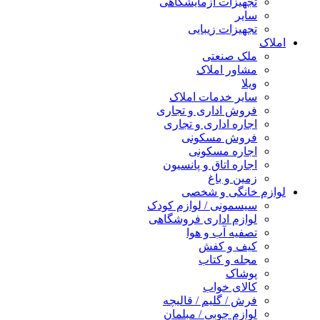
تجهیزات آزمایشگاهی
سایر
تجهیزات زیبایی
املاک
ملک صنعتی
مشاور املاک
ویلا
سایر خدمات املاک
فروش اداری و تجاری
اجاره اداری و تجاری
فروش مسکونی
اجاره مسکونی
اجاره اتاق و پانسیون
زمین و باغ
لوازم خانگی و شخصی
سیسمونی / لوازم کودک
لوازم اداری فروشگاهی
تصفیه آب و هوا
کیف و کفش
مجله و کتاب
پوشاک
کالای خواب
فرش / گلیم / قالیچه
لوازم چوبی / مبلمان