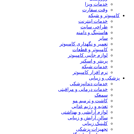
خدمات ویزا
وقت سفارت
کامپیوتر و شبکه
خدمات اینترنت
طراحی سایت
هاستینگ و دامنه
سایر
تعمیر و نگهداری کامپیوتر
کامپیوتر و قطعات
لوازم جانبی کامپیوتر
پرینتر و اسکنر
خدمات شبکه
نرم افزار کامپیوتر
پزشکی و زیبایی
خدمات دندانپزشکی
خدمات درمانی و مراقبتی
سمعک
کاشت و ترمیم مو
تغذیه و رژیم غذایی
لوازم آرایشی و بهداشتی
سالن آرایش و زیبایی
کلینیک زیبایی
تجهیزات پزشکی