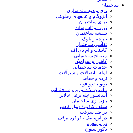
ساختمان
برق و هوشمند سازی
ایزوگام و عایقهای رطوبتی
نمای ساختمان
تهویه و تاسیسات
شیشه ساختمان
تیرچه و بلوک
نقاشی ساختمان
کابینت و ام دی اف
مصالح ساختمانی
کاشی و سرامیک
خدمات ساختمانی
لوله ، اتصالات و شیرآلات
نرده و حفاظ
یونولیت و فوم
ماشین آلات و ابزار ساختمانی
آسانسور /پله برقی /بالابر
بازسازی ساختمان
سقف کاذب / دیوار کاذب
در ضد سرقت
در اتوماتیک / کرکره برقی
در و پنجره
دکوراسیون