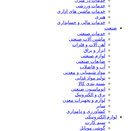
خدمات در منزل
خدمات ورزشی
خدمات ماشین های اداری
هنری
خدمات مالی و حسابداری
صنعت
خدمات صنعتی
ماشین آلات صنعتی
آهن آلات و فلزات
ابزار و یراق
لوازم صنعتی
ضایعات صنعتی
آب و فاضلاب
مواد شیمیایی و معدنی
تولید مواد غذایی
بسته بندی کالا
اتوماسیون صنعتی
برق و الکترونیک
لوازم و تجهیزات معدن
سایر
کشاورزی و دامداری
لوازم الکترونیکی
سیم کارت
گوشی موبایل