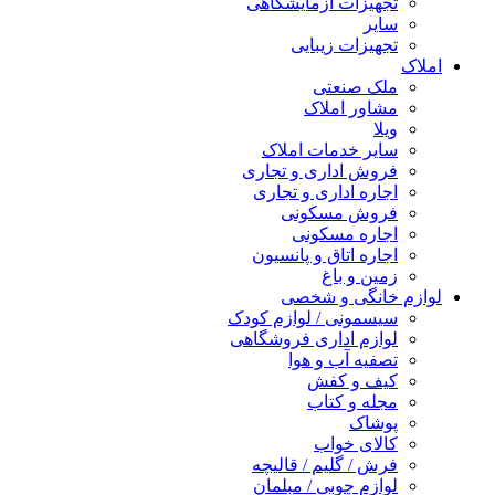
تجهیزات آزمایشگاهی
سایر
تجهیزات زیبایی
املاک
ملک صنعتی
مشاور املاک
ویلا
سایر خدمات املاک
فروش اداری و تجاری
اجاره اداری و تجاری
فروش مسکونی
اجاره مسکونی
اجاره اتاق و پانسیون
زمین و باغ
لوازم خانگی و شخصی
سیسمونی / لوازم کودک
لوازم اداری فروشگاهی
تصفیه آب و هوا
کیف و کفش
مجله و کتاب
پوشاک
کالای خواب
فرش / گلیم / قالیچه
لوازم چوبی / مبلمان