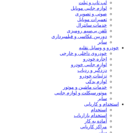
لپ تاپ و تبلت
لوازم جانبی موبایل
صوتی و تصویری
تعمیرات موبایل
خدمات سانترال
تلفن بی‌سیم رومیزی
دوربین عکاسی و فیلمبرداری
سایر
خودرو و وسایل نقلیه
خودروی داخلی و خارجی
اجاره خودرو
لوازم جانبی خودرو
دزدگیر و ردیاب
تزئینات خودرو
لوازم یدکی
خدمات ماشین و موتور
موتورسیکلت و لوازم جانبی
سایر
استخدام و کاریابی
استخدام
استخدام بازاریاب
آماده به کار
مراکز کاریابی
سایر