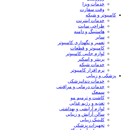
خدمات ویزا
وقت سفارت
کامپیوتر و شبکه
خدمات اینترنت
طراحی سایت
هاستینگ و دامنه
سایر
تعمیر و نگهداری کامپیوتر
کامپیوتر و قطعات
لوازم جانبی کامپیوتر
پرینتر و اسکنر
خدمات شبکه
نرم افزار کامپیوتر
پزشکی و زیبایی
خدمات دندانپزشکی
خدمات درمانی و مراقبتی
سمعک
کاشت و ترمیم مو
تغذیه و رژیم غذایی
لوازم آرایشی و بهداشتی
سالن آرایش و زیبایی
کلینیک زیبایی
تجهیزات پزشکی