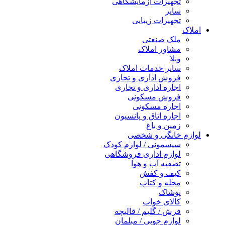
تجهیزات آزمایشگاهی
سایر
تجهیزات زیبایی
املاک
ملک صنعتی
مشاور املاک
ویلا
سایر خدمات املاک
فروش اداری و تجاری
اجاره اداری و تجاری
فروش مسکونی
اجاره مسکونی
اجاره اتاق و پانسیون
زمین و باغ
لوازم خانگی و شخصی
سیسمونی / لوازم کودک
لوازم اداری فروشگاهی
تصفیه آب و هوا
کیف و کفش
مجله و کتاب
پوشاک
کالای خواب
فرش / گلیم / قالیچه
لوازم چوبی / مبلمان