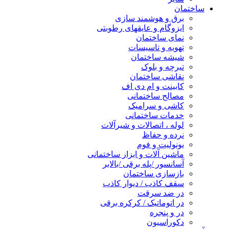
ساختمان
برق و هوشمند سازی
ایزوگام و عایقهای رطوبتی
نمای ساختمان
تهویه و تاسیسات
شیشه ساختمان
تیرچه و بلوک
نقاشی ساختمان
کابینت و ام دی اف
مصالح ساختمانی
کاشی و سرامیک
خدمات ساختمانی
لوله ، اتصالات و شیرآلات
نرده و حفاظ
یونولیت و فوم
ماشین آلات و ابزار ساختمانی
آسانسور /پله برقی /بالابر
بازسازی ساختمان
سقف کاذب / دیوار کاذب
در ضد سرقت
در اتوماتیک / کرکره برقی
در و پنجره
دکوراسیون