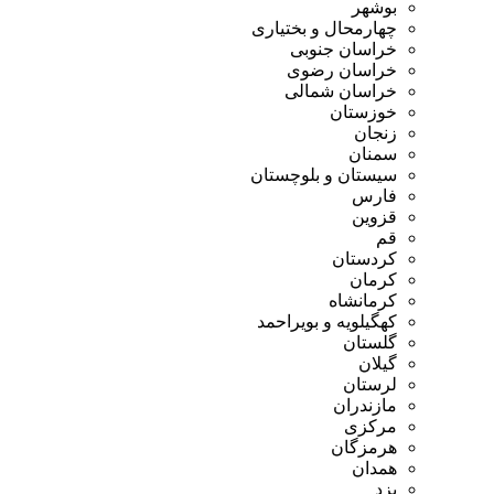
بوشهر
چهارمحال و بختیاری
خراسان جنوبی
خراسان رضوی
خراسان شمالی
خوزستان
زنجان
سمنان
سیستان و بلوچستان
فارس
قزوین
قم
کردستان
کرمان
کرمانشاه
کهگیلویه و بویراحمد
گلستان
گیلان
لرستان
مازندران
مرکزی
هرمزگان
همدان
یزد