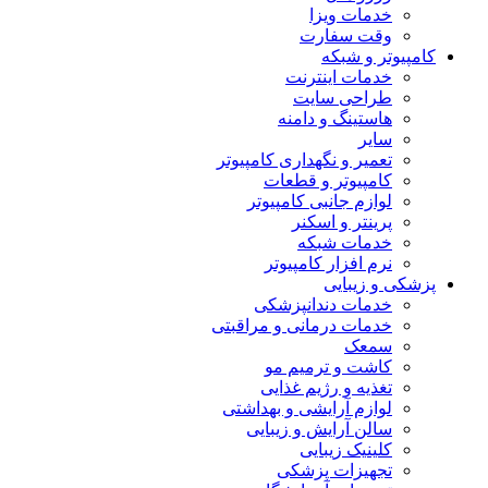
خدمات ویزا
وقت سفارت
کامپیوتر و شبکه
خدمات اینترنت
طراحی سایت
هاستینگ و دامنه
سایر
تعمیر و نگهداری کامپیوتر
کامپیوتر و قطعات
لوازم جانبی کامپیوتر
پرینتر و اسکنر
خدمات شبکه
نرم افزار کامپیوتر
پزشکی و زیبایی
خدمات دندانپزشکی
خدمات درمانی و مراقبتی
سمعک
کاشت و ترمیم مو
تغذیه و رژیم غذایی
لوازم آرایشی و بهداشتی
سالن آرایش و زیبایی
کلینیک زیبایی
تجهیزات پزشکی