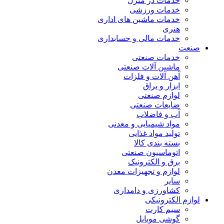
خدمات در منزل
خدمات ورزشی
خدمات ماشین های اداری
هنری
خدمات مالی و حسابداری
صنعت
خدمات صنعتی
ماشین آلات صنعتی
آهن آلات و فلزات
ابزار و یراق
لوازم صنعتی
ضایعات صنعتی
آب و فاضلاب
مواد شیمیایی و معدنی
تولید مواد غذایی
بسته بندی کالا
اتوماسیون صنعتی
برق و الکترونیک
لوازم و تجهیزات معدن
سایر
کشاورزی و دامداری
لوازم الکترونیکی
سیم کارت
گوشی موبایل