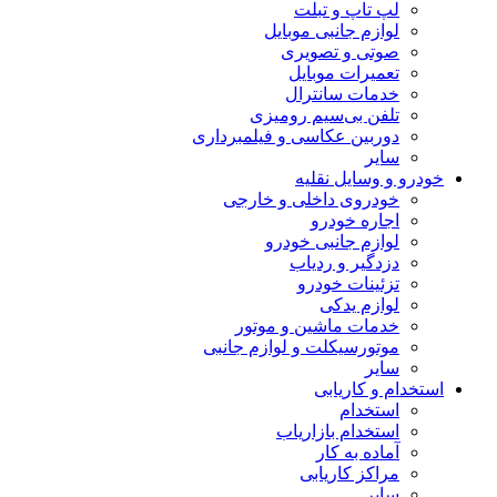
لپ تاپ و تبلت
لوازم جانبی موبایل
صوتی و تصویری
تعمیرات موبایل
خدمات سانترال
تلفن بی‌سیم رومیزی
دوربین عکاسی و فیلمبرداری
سایر
خودرو و وسایل نقلیه
خودروی داخلی و خارجی
اجاره خودرو
لوازم جانبی خودرو
دزدگیر و ردیاب
تزئینات خودرو
لوازم یدکی
خدمات ماشین و موتور
موتورسیکلت و لوازم جانبی
سایر
استخدام و کاریابی
استخدام
استخدام بازاریاب
آماده به کار
مراکز کاریابی
سایر