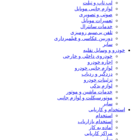
لپ تاپ و تبلت
لوازم جانبی موبایل
صوتی و تصویری
تعمیرات موبایل
خدمات سانترال
تلفن بی‌سیم رومیزی
دوربین عکاسی و فیلمبرداری
سایر
خودرو و وسایل نقلیه
خودروی داخلی و خارجی
اجاره خودرو
لوازم جانبی خودرو
دزدگیر و ردیاب
تزئینات خودرو
لوازم یدکی
خدمات ماشین و موتور
موتورسیکلت و لوازم جانبی
سایر
استخدام و کاریابی
استخدام
استخدام بازاریاب
آماده به کار
مراکز کاریابی
سایر