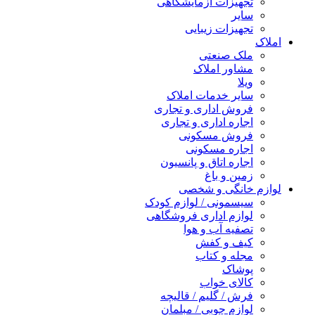
تجهیزات آزمایشگاهی
سایر
تجهیزات زیبایی
املاک
ملک صنعتی
مشاور املاک
ویلا
سایر خدمات املاک
فروش اداری و تجاری
اجاره اداری و تجاری
فروش مسکونی
اجاره مسکونی
اجاره اتاق و پانسیون
زمین و باغ
لوازم خانگی و شخصی
سیسمونی / لوازم کودک
لوازم اداری فروشگاهی
تصفیه آب و هوا
کیف و کفش
مجله و کتاب
پوشاک
کالای خواب
فرش / گلیم / قالیچه
لوازم چوبی / مبلمان