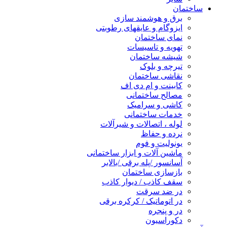
ساختمان
برق و هوشمند سازی
ایزوگام و عایقهای رطوبتی
نمای ساختمان
تهویه و تاسیسات
شیشه ساختمان
تیرچه و بلوک
نقاشی ساختمان
کابینت و ام دی اف
مصالح ساختمانی
کاشی و سرامیک
خدمات ساختمانی
لوله ، اتصالات و شیرآلات
نرده و حفاظ
یونولیت و فوم
ماشین آلات و ابزار ساختمانی
آسانسور /پله برقی /بالابر
بازسازی ساختمان
سقف کاذب / دیوار کاذب
در ضد سرقت
در اتوماتیک / کرکره برقی
در و پنجره
دکوراسیون