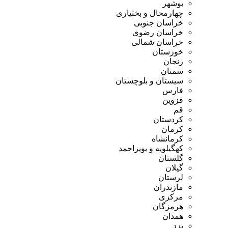
بوشهر
چهارمحال و بختیاری
خراسان جنوبی
خراسان رضوی
خراسان شمالی
خوزستان
زنجان
سمنان
سیستان و بلوچستان
فارس
قزوین
قم
کردستان
کرمان
کرمانشاه
کهگیلویه و بویراحمد
گلستان
گیلان
لرستان
مازندران
مرکزی
هرمزگان
همدان
یزد