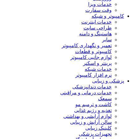
خدمات ویزا
وقت سفارت
کامپیوتر و شبکه
خدمات اینترنت
طراحی سایت
هاستینگ و دامنه
سایر
تعمیر و نگهداری کامپیوتر
کامپیوتر و قطعات
لوازم جانبی کامپیوتر
پرینتر و اسکنر
خدمات شبکه
نرم افزار کامپیوتر
پزشکی و زیبایی
خدمات دندانپزشکی
خدمات درمانی و مراقبتی
سمعک
کاشت و ترمیم مو
تغذیه و رژیم غذایی
لوازم آرایشی و بهداشتی
سالن آرایش و زیبایی
کلینیک زیبایی
تجهیزات پزشکی