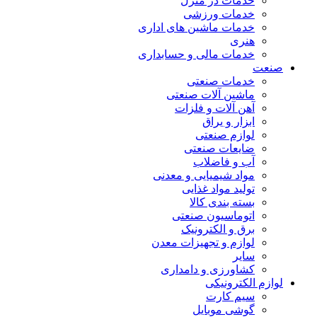
خدمات در منزل
خدمات ورزشی
خدمات ماشین های اداری
هنری
خدمات مالی و حسابداری
صنعت
خدمات صنعتی
ماشین آلات صنعتی
آهن آلات و فلزات
ابزار و یراق
لوازم صنعتی
ضایعات صنعتی
آب و فاضلاب
مواد شیمیایی و معدنی
تولید مواد غذایی
بسته بندی کالا
اتوماسیون صنعتی
برق و الکترونیک
لوازم و تجهیزات معدن
سایر
کشاورزی و دامداری
لوازم الکترونیکی
سیم کارت
گوشی موبایل