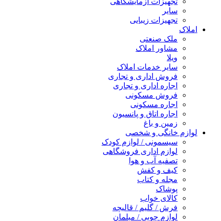
تجهیزات آزمایشگاهی
سایر
تجهیزات زیبایی
املاک
ملک صنعتی
مشاور املاک
ویلا
سایر خدمات املاک
فروش اداری و تجاری
اجاره اداری و تجاری
فروش مسکونی
اجاره مسکونی
اجاره اتاق و پانسیون
زمین و باغ
لوازم خانگی و شخصی
سیسمونی / لوازم کودک
لوازم اداری فروشگاهی
تصفیه آب و هوا
کیف و کفش
مجله و کتاب
پوشاک
کالای خواب
فرش / گلیم / قالیچه
لوازم چوبی / مبلمان