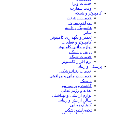
خدمات ویزا
وقت سفارت
کامپیوتر و شبکه
خدمات اینترنت
طراحی سایت
هاستینگ و دامنه
سایر
تعمیر و نگهداری کامپیوتر
کامپیوتر و قطعات
لوازم جانبی کامپیوتر
پرینتر و اسکنر
خدمات شبکه
نرم افزار کامپیوتر
پزشکی و زیبایی
خدمات دندانپزشکی
خدمات درمانی و مراقبتی
سمعک
کاشت و ترمیم مو
تغذیه و رژیم غذایی
لوازم آرایشی و بهداشتی
سالن آرایش و زیبایی
کلینیک زیبایی
تجهیزات پزشکی