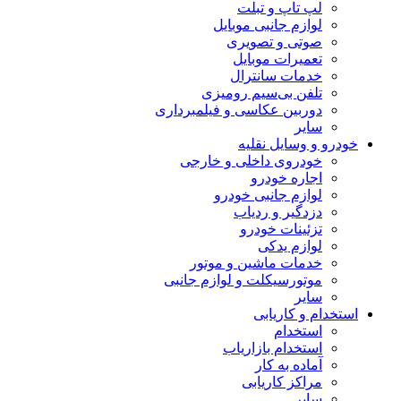
لپ تاپ و تبلت
لوازم جانبی موبایل
صوتی و تصویری
تعمیرات موبایل
خدمات سانترال
تلفن بی‌سیم رومیزی
دوربین عکاسی و فیلمبرداری
سایر
خودرو و وسایل نقلیه
خودروی داخلی و خارجی
اجاره خودرو
لوازم جانبی خودرو
دزدگیر و ردیاب
تزئینات خودرو
لوازم یدکی
خدمات ماشین و موتور
موتورسیکلت و لوازم جانبی
سایر
استخدام و کاریابی
استخدام
استخدام بازاریاب
آماده به کار
مراکز کاریابی
سایر