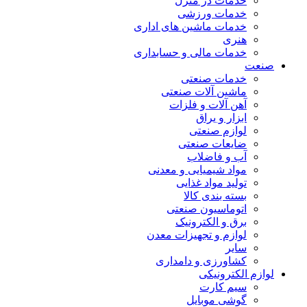
خدمات در منزل
خدمات ورزشی
خدمات ماشین های اداری
هنری
خدمات مالی و حسابداری
صنعت
خدمات صنعتی
ماشین آلات صنعتی
آهن آلات و فلزات
ابزار و یراق
لوازم صنعتی
ضایعات صنعتی
آب و فاضلاب
مواد شیمیایی و معدنی
تولید مواد غذایی
بسته بندی کالا
اتوماسیون صنعتی
برق و الکترونیک
لوازم و تجهیزات معدن
سایر
کشاورزی و دامداری
لوازم الکترونیکی
سیم کارت
گوشی موبایل