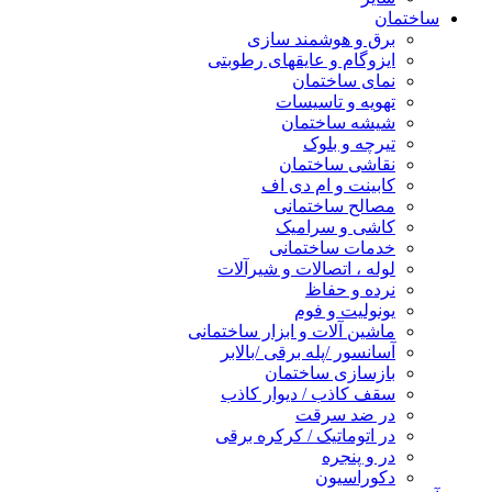
ساختمان
برق و هوشمند سازی
ایزوگام و عایقهای رطوبتی
نمای ساختمان
تهویه و تاسیسات
شیشه ساختمان
تیرچه و بلوک
نقاشی ساختمان
کابینت و ام دی اف
مصالح ساختمانی
کاشی و سرامیک
خدمات ساختمانی
لوله ، اتصالات و شیرآلات
نرده و حفاظ
یونولیت و فوم
ماشین آلات و ابزار ساختمانی
آسانسور /پله برقی /بالابر
بازسازی ساختمان
سقف کاذب / دیوار کاذب
در ضد سرقت
در اتوماتیک / کرکره برقی
در و پنجره
دکوراسیون