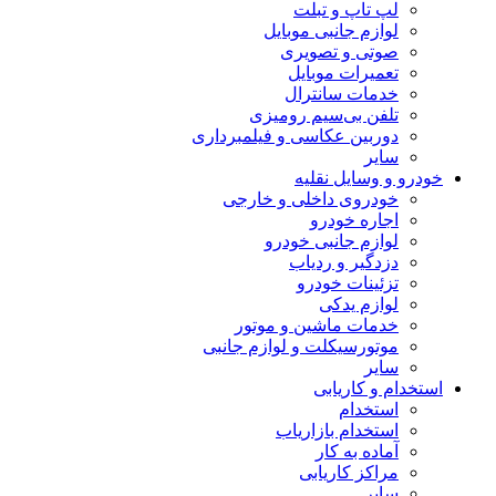
لپ تاپ و تبلت
لوازم جانبی موبایل
صوتی و تصویری
تعمیرات موبایل
خدمات سانترال
تلفن بی‌سیم رومیزی
دوربین عکاسی و فیلمبرداری
سایر
خودرو و وسایل نقلیه
خودروی داخلی و خارجی
اجاره خودرو
لوازم جانبی خودرو
دزدگیر و ردیاب
تزئینات خودرو
لوازم یدکی
خدمات ماشین و موتور
موتورسیکلت و لوازم جانبی
سایر
استخدام و کاریابی
استخدام
استخدام بازاریاب
آماده به کار
مراکز کاریابی
سایر