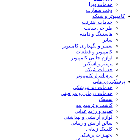
خدمات ویزا
وقت سفارت
کامپیوتر و شبکه
خدمات اینترنت
طراحی سایت
هاستینگ و دامنه
سایر
تعمیر و نگهداری کامپیوتر
کامپیوتر و قطعات
لوازم جانبی کامپیوتر
پرینتر و اسکنر
خدمات شبکه
نرم افزار کامپیوتر
پزشکی و زیبایی
خدمات دندانپزشکی
خدمات درمانی و مراقبتی
سمعک
کاشت و ترمیم مو
تغذیه و رژیم غذایی
لوازم آرایشی و بهداشتی
سالن آرایش و زیبایی
کلینیک زیبایی
تجهیزات پزشکی