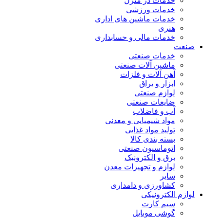
خدمات در منزل
خدمات ورزشی
خدمات ماشین های اداری
هنری
خدمات مالی و حسابداری
صنعت
خدمات صنعتی
ماشین آلات صنعتی
آهن آلات و فلزات
ابزار و یراق
لوازم صنعتی
ضایعات صنعتی
آب و فاضلاب
مواد شیمیایی و معدنی
تولید مواد غذایی
بسته بندی کالا
اتوماسیون صنعتی
برق و الکترونیک
لوازم و تجهیزات معدن
سایر
کشاورزی و دامداری
لوازم الکترونیکی
سیم کارت
گوشی موبایل