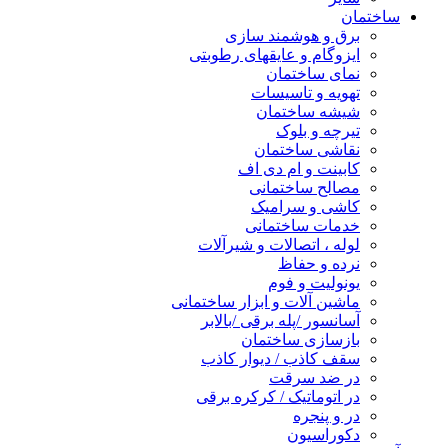
ساختمان
برق و هوشمند سازی
ایزوگام و عایقهای رطوبتی
نمای ساختمان
تهویه و تاسیسات
شیشه ساختمان
تیرچه و بلوک
نقاشی ساختمان
کابینت و ام دی اف
مصالح ساختمانی
کاشی و سرامیک
خدمات ساختمانی
لوله ، اتصالات و شیرآلات
نرده و حفاظ
یونولیت و فوم
ماشین آلات و ابزار ساختمانی
آسانسور /پله برقی /بالابر
بازسازی ساختمان
سقف کاذب / دیوار کاذب
در ضد سرقت
در اتوماتیک / کرکره برقی
در و پنجره
دکوراسیون