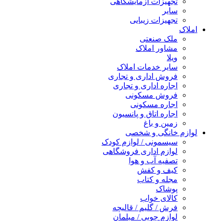
تجهیزات آزمایشگاهی
سایر
تجهیزات زیبایی
املاک
ملک صنعتی
مشاور املاک
ویلا
سایر خدمات املاک
فروش اداری و تجاری
اجاره اداری و تجاری
فروش مسکونی
اجاره مسکونی
اجاره اتاق و پانسیون
زمین و باغ
لوازم خانگی و شخصی
سیسمونی / لوازم کودک
لوازم اداری فروشگاهی
تصفیه آب و هوا
کیف و کفش
مجله و کتاب
پوشاک
کالای خواب
فرش / گلیم / قالیچه
لوازم چوبی / مبلمان