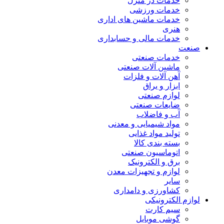
خدمات در منزل
خدمات ورزشی
خدمات ماشین های اداری
هنری
خدمات مالی و حسابداری
صنعت
خدمات صنعتی
ماشین آلات صنعتی
آهن آلات و فلزات
ابزار و یراق
لوازم صنعتی
ضایعات صنعتی
آب و فاضلاب
مواد شیمیایی و معدنی
تولید مواد غذایی
بسته بندی کالا
اتوماسیون صنعتی
برق و الکترونیک
لوازم و تجهیزات معدن
سایر
کشاورزی و دامداری
لوازم الکترونیکی
سیم کارت
گوشی موبایل