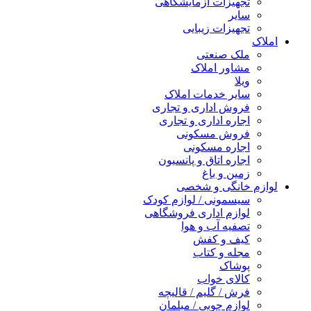
تجهیزات آزمایشگاهی
سایر
تجهیزات زیبایی
املاک
ملک صنعتی
مشاور املاک
ویلا
سایر خدمات املاک
فروش اداری و تجاری
اجاره اداری و تجاری
فروش مسکونی
اجاره مسکونی
اجاره اتاق و پانسیون
زمین و باغ
لوازم خانگی و شخصی
سیسمونی / لوازم کودک
لوازم اداری فروشگاهی
تصفیه آب و هوا
کیف و کفش
مجله و کتاب
پوشاک
کالای خواب
فرش / گلیم / قالیچه
لوازم چوبی / مبلمان