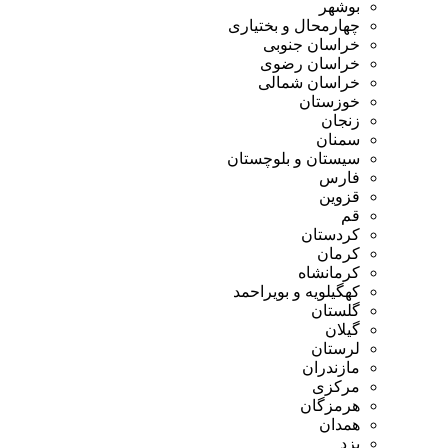
بوشهر
چهارمحال و بختیاری
خراسان جنوبی
خراسان رضوی
خراسان شمالی
خوزستان
زنجان
سمنان
سیستان و بلوچستان
فارس
قزوین
قم
کردستان
کرمان
کرمانشاه
کهگیلویه و بویراحمد
گلستان
گیلان
لرستان
مازندران
مرکزی
هرمزگان
همدان
یزد