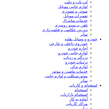
لپ تاپ و تبلت
لوازم جانبی موبایل
صوتی و تصویری
تعمیرات موبایل
خدمات سانترال
تلفن بی‌سیم رومیزی
دوربین عکاسی و فیلمبرداری
سایر
خودرو و وسایل نقلیه
خودروی داخلی و خارجی
اجاره خودرو
لوازم جانبی خودرو
دزدگیر و ردیاب
تزئینات خودرو
لوازم یدکی
خدمات ماشین و موتور
موتورسیکلت و لوازم جانبی
سایر
استخدام و کاریابی
استخدام
استخدام بازاریاب
آماده به کار
مراکز کاریابی
سایر