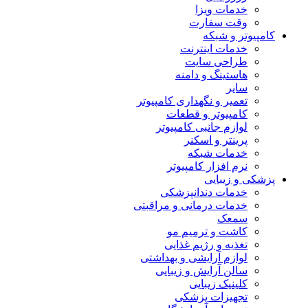
خدمات ویزا
وقت سفارت
کامپیوتر و شبکه
خدمات اینترنت
طراحی سایت
هاستینگ و دامنه
سایر
تعمیر و نگهداری کامپیوتر
کامپیوتر و قطعات
لوازم جانبی کامپیوتر
پرینتر و اسکنر
خدمات شبکه
نرم افزار کامپیوتر
پزشکی و زیبایی
خدمات دندانپزشکی
خدمات درمانی و مراقبتی
سمعک
کاشت و ترمیم مو
تغذیه و رژیم غذایی
لوازم آرایشی و بهداشتی
سالن آرایش و زیبایی
کلینیک زیبایی
تجهیزات پزشکی