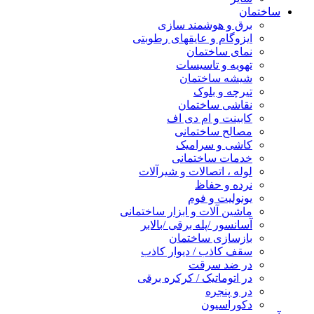
ساختمان
برق و هوشمند سازی
ایزوگام و عایقهای رطوبتی
نمای ساختمان
تهویه و تاسیسات
شیشه ساختمان
تیرچه و بلوک
نقاشی ساختمان
کابینت و ام دی اف
مصالح ساختمانی
کاشی و سرامیک
خدمات ساختمانی
لوله ، اتصالات و شیرآلات
نرده و حفاظ
یونولیت و فوم
ماشین آلات و ابزار ساختمانی
آسانسور /پله برقی /بالابر
بازسازی ساختمان
سقف کاذب / دیوار کاذب
در ضد سرقت
در اتوماتیک / کرکره برقی
در و پنجره
دکوراسیون