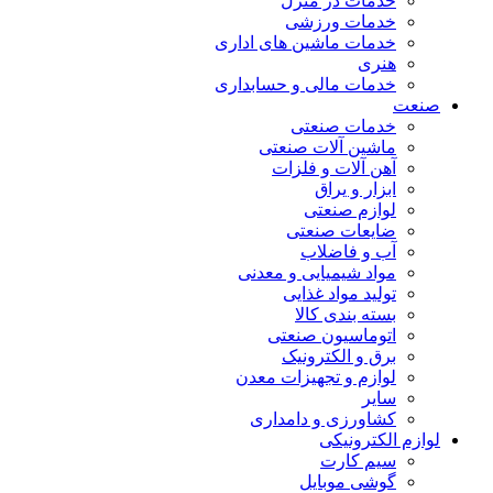
خدمات در منزل
خدمات ورزشی
خدمات ماشین های اداری
هنری
خدمات مالی و حسابداری
صنعت
خدمات صنعتی
ماشین آلات صنعتی
آهن آلات و فلزات
ابزار و یراق
لوازم صنعتی
ضایعات صنعتی
آب و فاضلاب
مواد شیمیایی و معدنی
تولید مواد غذایی
بسته بندی کالا
اتوماسیون صنعتی
برق و الکترونیک
لوازم و تجهیزات معدن
سایر
کشاورزی و دامداری
لوازم الکترونیکی
سیم کارت
گوشی موبایل