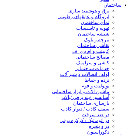
ساختمان
برق و هوشمند سازی
ایزوگام و عایقهای رطوبتی
نمای ساختمان
تهویه و تاسیسات
شیشه ساختمان
تیرچه و بلوک
نقاشی ساختمان
کابینت و ام دی اف
مصالح ساختمانی
کاشی و سرامیک
خدمات ساختمانی
لوله ، اتصالات و شیرآلات
نرده و حفاظ
یونولیت و فوم
ماشین آلات و ابزار ساختمانی
آسانسور /پله برقی /بالابر
بازسازی ساختمان
سقف کاذب / دیوار کاذب
در ضد سرقت
در اتوماتیک / کرکره برقی
در و پنجره
دکوراسیون