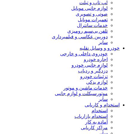
لپ تاپ و تبلت
لوازم جانبی موبایل
صوتی و تصویری
تعمیرات موبایل
خدمات سانترال
تلفن بی‌سیم رومیزی
دوربین عکاسی و فیلمبرداری
سایر
خودرو و وسایل نقلیه
خودروی داخلی و خارجی
اجاره خودرو
لوازم جانبی خودرو
دزدگیر و ردیاب
تزئینات خودرو
لوازم یدکی
خدمات ماشین و موتور
موتورسیکلت و لوازم جانبی
سایر
استخدام و کاریابی
استخدام
استخدام بازاریاب
آماده به کار
مراکز کاریابی
سایر