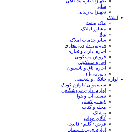
تجهیزات آزمایشگاهی
سایر
تجهیزات زیبایی
املاک
ملک صنعتی
مشاور املاک
ویلا
سایر خدمات املاک
فروش اداری و تجاری
اجاره اداری و تجاری
فروش مسکونی
اجاره مسکونی
اجاره اتاق و پانسیون
زمین و باغ
لوازم خانگی و شخصی
سیسمونی / لوازم کودک
لوازم اداری فروشگاهی
تصفیه آب و هوا
کیف و کفش
مجله و کتاب
پوشاک
کالای خواب
فرش / گلیم / قالیچه
لوازم چوبی / مبلمان