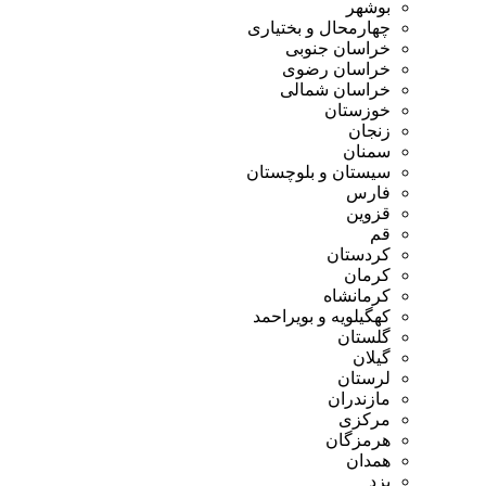
بوشهر
چهارمحال و بختیاری
خراسان جنوبی
خراسان رضوی
خراسان شمالی
خوزستان
زنجان
سمنان
سیستان و بلوچستان
فارس
قزوین
قم
کردستان
کرمان
کرمانشاه
کهگیلویه و بویراحمد
گلستان
گیلان
لرستان
مازندران
مرکزی
هرمزگان
همدان
یزد