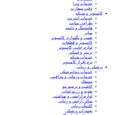
خدمات ویزا
وقت سفارت
کامپیوتر و شبکه
خدمات اینترنت
طراحی سایت
هاستینگ و دامنه
سایر
تعمیر و نگهداری کامپیوتر
کامپیوتر و قطعات
لوازم جانبی کامپیوتر
پرینتر و اسکنر
خدمات شبکه
نرم افزار کامپیوتر
پزشکی و زیبایی
خدمات دندانپزشکی
خدمات درمانی و مراقبتی
سمعک
کاشت و ترمیم مو
تغذیه و رژیم غذایی
لوازم آرایشی و بهداشتی
سالن آرایش و زیبایی
کلینیک زیبایی
تجهیزات پزشکی