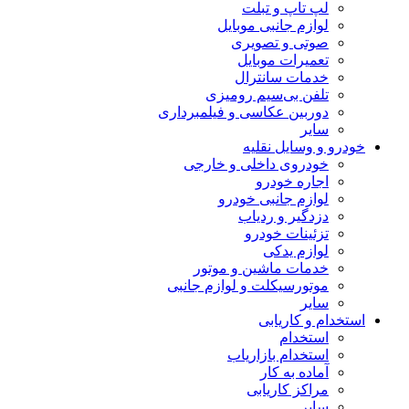
لپ تاپ و تبلت
لوازم جانبی موبایل
صوتی و تصویری
تعمیرات موبایل
خدمات سانترال
تلفن بی‌سیم رومیزی
دوربین عکاسی و فیلمبرداری
سایر
خودرو و وسایل نقلیه
خودروی داخلی و خارجی
اجاره خودرو
لوازم جانبی خودرو
دزدگیر و ردیاب
تزئینات خودرو
لوازم یدکی
خدمات ماشین و موتور
موتورسیکلت و لوازم جانبی
سایر
استخدام و کاریابی
استخدام
استخدام بازاریاب
آماده به کار
مراکز کاریابی
سایر