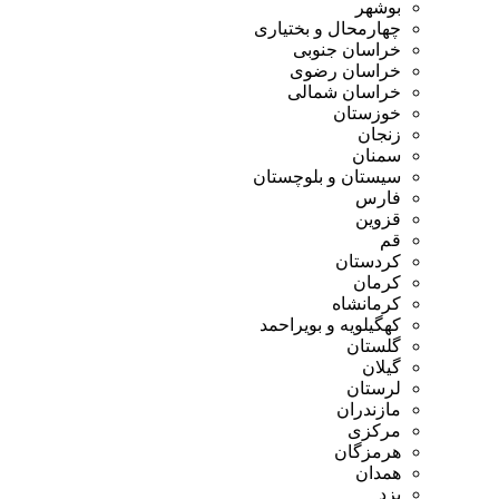
بوشهر
چهارمحال و بختیاری
خراسان جنوبی
خراسان رضوی
خراسان شمالی
خوزستان
زنجان
سمنان
سیستان و بلوچستان
فارس
قزوین
قم
کردستان
کرمان
کرمانشاه
کهگیلویه و بویراحمد
گلستان
گیلان
لرستان
مازندران
مرکزی
هرمزگان
همدان
یزد