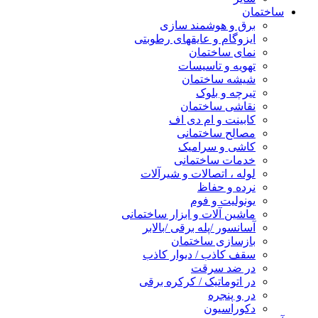
ساختمان
برق و هوشمند سازی
ایزوگام و عایقهای رطوبتی
نمای ساختمان
تهویه و تاسیسات
شیشه ساختمان
تیرچه و بلوک
نقاشی ساختمان
کابینت و ام دی اف
مصالح ساختمانی
کاشی و سرامیک
خدمات ساختمانی
لوله ، اتصالات و شیرآلات
نرده و حفاظ
یونولیت و فوم
ماشین آلات و ابزار ساختمانی
آسانسور /پله برقی /بالابر
بازسازی ساختمان
سقف کاذب / دیوار کاذب
در ضد سرقت
در اتوماتیک / کرکره برقی
در و پنجره
دکوراسیون