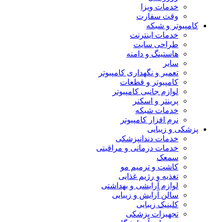
خدمات ویزا
وقت سفارت
کامپیوتر و شبکه
خدمات اینترنت
طراحی سایت
هاستینگ و دامنه
سایر
تعمیر و نگهداری کامپیوتر
کامپیوتر و قطعات
لوازم جانبی کامپیوتر
پرینتر و اسکنر
خدمات شبکه
نرم افزار کامپیوتر
پزشکی و زیبایی
خدمات دندانپزشکی
خدمات درمانی و مراقبتی
سمعک
کاشت و ترمیم مو
تغذیه و رژیم غذایی
لوازم آرایشی و بهداشتی
سالن آرایش و زیبایی
کلینیک زیبایی
تجهیزات پزشکی