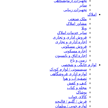
تجهیزات آزمایشگاهی
سایر
تجهیزات زیبایی
املاک
ملک صنعتی
مشاور املاک
ویلا
سایر خدمات املاک
فروش اداری و تجاری
اجاره اداری و تجاری
فروش مسکونی
اجاره مسکونی
اجاره اتاق و پانسیون
زمین و باغ
لوازم خانگی و شخصی
سیسمونی / لوازم کودک
لوازم اداری فروشگاهی
تصفیه آب و هوا
کیف و کفش
مجله و کتاب
پوشاک
کالای خواب
فرش / گلیم / قالیچه
لوازم چوبی / مبلمان