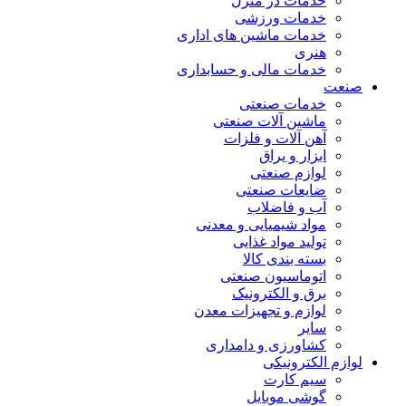
خدمات در منزل
خدمات ورزشی
خدمات ماشین های اداری
هنری
خدمات مالی و حسابداری
صنعت
خدمات صنعتی
ماشین آلات صنعتی
آهن آلات و فلزات
ابزار و یراق
لوازم صنعتی
ضایعات صنعتی
آب و فاضلاب
مواد شیمیایی و معدنی
تولید مواد غذایی
بسته بندی کالا
اتوماسیون صنعتی
برق و الکترونیک
لوازم و تجهیزات معدن
سایر
کشاورزی و دامداری
لوازم الکترونیکی
سیم کارت
گوشی موبایل