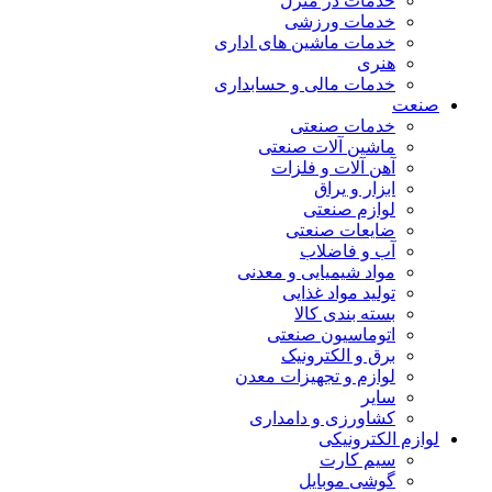
خدمات در منزل
خدمات ورزشی
خدمات ماشین های اداری
هنری
خدمات مالی و حسابداری
صنعت
خدمات صنعتی
ماشین آلات صنعتی
آهن آلات و فلزات
ابزار و یراق
لوازم صنعتی
ضایعات صنعتی
آب و فاضلاب
مواد شیمیایی و معدنی
تولید مواد غذایی
بسته بندی کالا
اتوماسیون صنعتی
برق و الکترونیک
لوازم و تجهیزات معدن
سایر
کشاورزی و دامداری
لوازم الکترونیکی
سیم کارت
گوشی موبایل