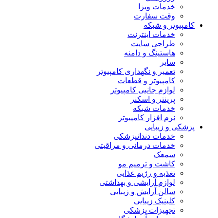
خدمات ویزا
وقت سفارت
کامپیوتر و شبکه
خدمات اینترنت
طراحی سایت
هاستینگ و دامنه
سایر
تعمیر و نگهداری کامپیوتر
کامپیوتر و قطعات
لوازم جانبی کامپیوتر
پرینتر و اسکنر
خدمات شبکه
نرم افزار کامپیوتر
پزشکی و زیبایی
خدمات دندانپزشکی
خدمات درمانی و مراقبتی
سمعک
کاشت و ترمیم مو
تغذیه و رژیم غذایی
لوازم آرایشی و بهداشتی
سالن آرایش و زیبایی
کلینیک زیبایی
تجهیزات پزشکی