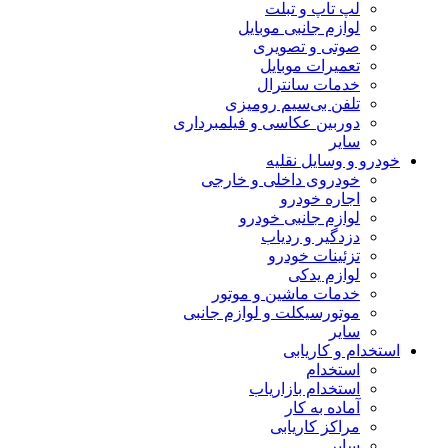
لپ تاپ و تبلت
لوازم جانبی موبایل
صوتی و تصویری
تعمیرات موبایل
خدمات سانترال
تلفن بی‌سیم رومیزی
دوربین عکاسی و فیلمبرداری
سایر
خودرو و وسایل نقلیه
خودروی داخلی و خارجی
اجاره خودرو
لوازم جانبی خودرو
دزدگیر و ردیاب
تزئینات خودرو
لوازم یدکی
خدمات ماشین و موتور
موتورسیکلت و لوازم جانبی
سایر
استخدام و کاریابی
استخدام
استخدام بازاریاب
آماده به کار
مراکز کاریابی
سایر