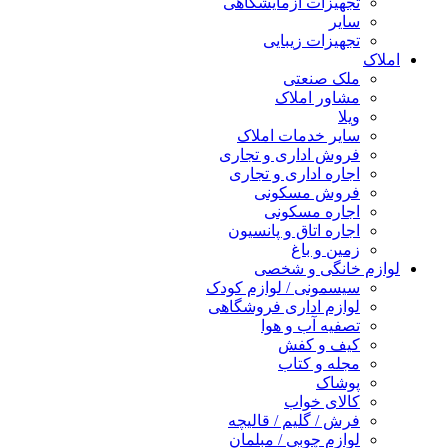
تجهیزات آزمایشگاهی
سایر
تجهیزات زیبایی
املاک
ملک صنعتی
مشاور املاک
ویلا
سایر خدمات املاک
فروش اداری و تجاری
اجاره اداری و تجاری
فروش مسکونی
اجاره مسکونی
اجاره اتاق و پانسیون
زمین و باغ
لوازم خانگی و شخصی
سیسمونی / لوازم کودک
لوازم اداری فروشگاهی
تصفیه آب و هوا
کیف و کفش
مجله و کتاب
پوشاک
کالای خواب
فرش / گلیم / قالیچه
لوازم چوبی / مبلمان