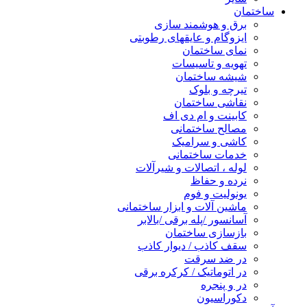
ساختمان
برق و هوشمند سازی
ایزوگام و عایقهای رطوبتی
نمای ساختمان
تهویه و تاسیسات
شیشه ساختمان
تیرچه و بلوک
نقاشی ساختمان
کابینت و ام دی اف
مصالح ساختمانی
کاشی و سرامیک
خدمات ساختمانی
لوله ، اتصالات و شیرآلات
نرده و حفاظ
یونولیت و فوم
ماشین آلات و ابزار ساختمانی
آسانسور /پله برقی /بالابر
بازسازی ساختمان
سقف کاذب / دیوار کاذب
در ضد سرقت
در اتوماتیک / کرکره برقی
در و پنجره
دکوراسیون