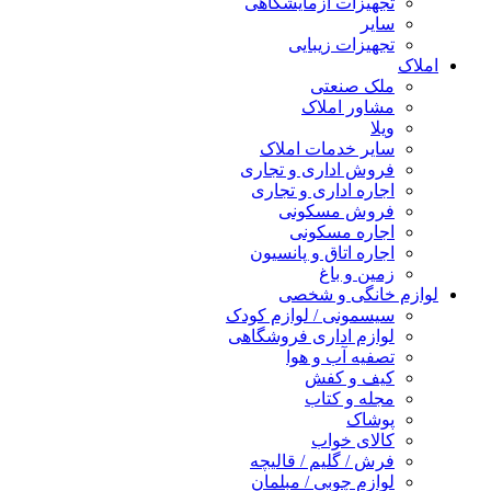
تجهیزات آزمایشگاهی
سایر
تجهیزات زیبایی
املاک
ملک صنعتی
مشاور املاک
ویلا
سایر خدمات املاک
فروش اداری و تجاری
اجاره اداری و تجاری
فروش مسکونی
اجاره مسکونی
اجاره اتاق و پانسیون
زمین و باغ
لوازم خانگی و شخصی
سیسمونی / لوازم کودک
لوازم اداری فروشگاهی
تصفیه آب و هوا
کیف و کفش
مجله و کتاب
پوشاک
کالای خواب
فرش / گلیم / قالیچه
لوازم چوبی / مبلمان