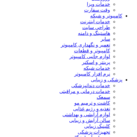
خدمات ویزا
وقت سفارت
کامپیوتر و شبکه
خدمات اینترنت
طراحی سایت
هاستینگ و دامنه
سایر
تعمیر و نگهداری کامپیوتر
کامپیوتر و قطعات
لوازم جانبی کامپیوتر
پرینتر و اسکنر
خدمات شبکه
نرم افزار کامپیوتر
پزشکی و زیبایی
خدمات دندانپزشکی
خدمات درمانی و مراقبتی
سمعک
کاشت و ترمیم مو
تغذیه و رژیم غذایی
لوازم آرایشی و بهداشتی
سالن آرایش و زیبایی
کلینیک زیبایی
تجهیزات پزشکی