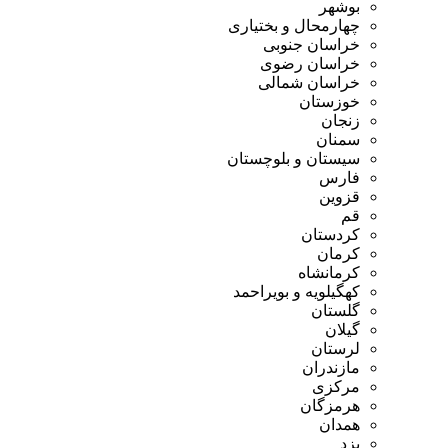
بوشهر
چهارمحال و بختیاری
خراسان جنوبی
خراسان رضوی
خراسان شمالی
خوزستان
زنجان
سمنان
سیستان و بلوچستان
فارس
قزوین
قم
کردستان
کرمان
کرمانشاه
کهگیلویه و بویراحمد
گلستان
گیلان
لرستان
مازندران
مرکزی
هرمزگان
همدان
یزد