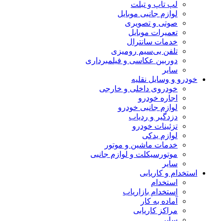
لپ تاپ و تبلت
لوازم جانبی موبایل
صوتی و تصویری
تعمیرات موبایل
خدمات سانترال
تلفن بی‌سیم رومیزی
دوربین عکاسی و فیلمبرداری
سایر
خودرو و وسایل نقلیه
خودروی داخلی و خارجی
اجاره خودرو
لوازم جانبی خودرو
دزدگیر و ردیاب
تزئینات خودرو
لوازم یدکی
خدمات ماشین و موتور
موتورسیکلت و لوازم جانبی
سایر
استخدام و کاریابی
استخدام
استخدام بازاریاب
آماده به کار
مراکز کاریابی
سایر