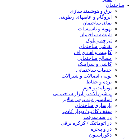
ساختمان
برق و هوشمند سازی
ایزوگام و عایقهای رطوبتی
نمای ساختمان
تهویه و تاسیسات
شیشه ساختمان
تیرچه و بلوک
نقاشی ساختمان
کابینت و ام دی اف
مصالح ساختمانی
کاشی و سرامیک
خدمات ساختمانی
لوله ، اتصالات و شیرآلات
نرده و حفاظ
یونولیت و فوم
ماشین آلات و ابزار ساختمانی
آسانسور /پله برقی /بالابر
بازسازی ساختمان
سقف کاذب / دیوار کاذب
در ضد سرقت
در اتوماتیک / کرکره برقی
در و پنجره
دکوراسیون