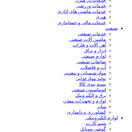
خدمات در منزل
خدمات ورزشی
خدمات ماشین های اداری
هنری
خدمات مالی و حسابداری
صنعت
خدمات صنعتی
ماشین آلات صنعتی
آهن آلات و فلزات
ابزار و یراق
لوازم صنعتی
ضایعات صنعتی
آب و فاضلاب
مواد شیمیایی و معدنی
تولید مواد غذایی
بسته بندی کالا
اتوماسیون صنعتی
برق و الکترونیک
لوازم و تجهیزات معدن
سایر
کشاورزی و دامداری
لوازم الکترونیکی
سیم کارت
گوشی موبایل