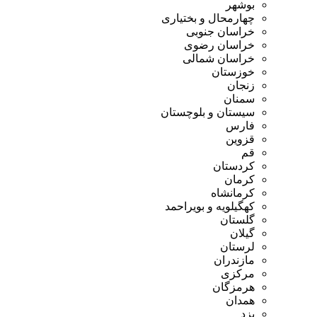
بوشهر
چهارمحال و بختیاری
خراسان جنوبی
خراسان رضوی
خراسان شمالی
خوزستان
زنجان
سمنان
سیستان و بلوچستان
فارس
قزوین
قم
کردستان
کرمان
کرمانشاه
کهگیلویه و بویراحمد
گلستان
گیلان
لرستان
مازندران
مرکزی
هرمزگان
همدان
یزد