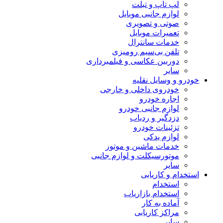
لپ تاپ و تبلت
لوازم جانبی موبایل
صوتی و تصویری
تعمیرات موبایل
خدمات سانترال
تلفن بی‌سیم رومیزی
دوربین عکاسی و فیلمبرداری
سایر
خودرو و وسایل نقلیه
خودروی داخلی و خارجی
اجاره خودرو
لوازم جانبی خودرو
دزدگیر و ردیاب
تزئینات خودرو
لوازم یدکی
خدمات ماشین و موتور
موتورسیکلت و لوازم جانبی
سایر
استخدام و کاریابی
استخدام
استخدام بازاریاب
آماده به کار
مراکز کاریابی
سایر