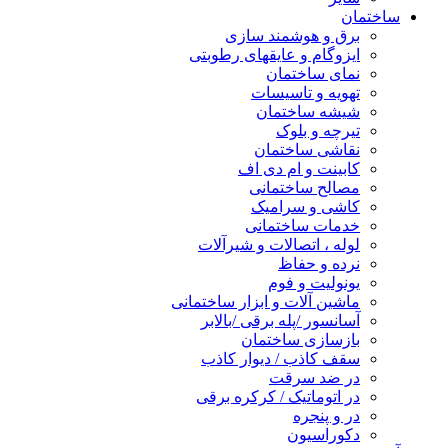
ساختمان
برق و هوشمند سازی
ایزوگام و عایقهای رطوبتی
نمای ساختمان
تهویه و تاسیسات
شیشه ساختمان
تیرچه و بلوک
نقاشی ساختمان
کابینت و ام دی اف
مصالح ساختمانی
کاشی و سرامیک
خدمات ساختمانی
لوله ، اتصالات و شیرآلات
نرده و حفاظ
یونولیت و فوم
ماشین آلات و ابزار ساختمانی
آسانسور /پله برقی /بالابر
بازسازی ساختمان
سقف کاذب / دیوار کاذب
در ضد سرقت
در اتوماتیک / کرکره برقی
در و پنجره
دکوراسیون