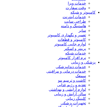
خدمات ویزا
وقت سفارت
کامپیوتر و شبکه
خدمات اینترنت
طراحی سایت
هاستینگ و دامنه
سایر
تعمیر و نگهداری کامپیوتر
کامپیوتر و قطعات
لوازم جانبی کامپیوتر
پرینتر و اسکنر
خدمات شبکه
نرم افزار کامپیوتر
پزشکی و زیبایی
خدمات دندانپزشکی
خدمات درمانی و مراقبتی
سمعک
کاشت و ترمیم مو
تغذیه و رژیم غذایی
لوازم آرایشی و بهداشتی
سالن آرایش و زیبایی
کلینیک زیبایی
تجهیزات پزشکی