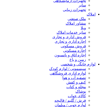
تجهیزات آزمایشگاهی
سایر
تجهیزات زیبایی
املاک
ملک صنعتی
مشاور املاک
ویلا
سایر خدمات املاک
فروش اداری و تجاری
اجاره اداری و تجاری
فروش مسکونی
اجاره مسکونی
اجاره اتاق و پانسیون
زمین و باغ
لوازم خانگی و شخصی
سیسمونی / لوازم کودک
لوازم اداری فروشگاهی
تصفیه آب و هوا
کیف و کفش
مجله و کتاب
پوشاک
کالای خواب
فرش / گلیم / قالیچه
لوازم چوبی / مبلمان