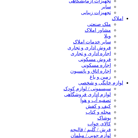
تجهیزات آزمایشگاهی
سایر
تجهیزات زیبایی
املاک
ملک صنعتی
مشاور املاک
ویلا
سایر خدمات املاک
فروش اداری و تجاری
اجاره اداری و تجاری
فروش مسکونی
اجاره مسکونی
اجاره اتاق و پانسیون
زمین و باغ
لوازم خانگی و شخصی
سیسمونی / لوازم کودک
لوازم اداری فروشگاهی
تصفیه آب و هوا
کیف و کفش
مجله و کتاب
پوشاک
کالای خواب
فرش / گلیم / قالیچه
لوازم چوبی / مبلمان