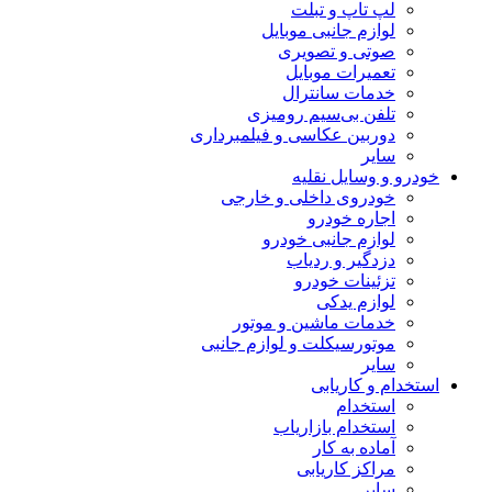
لپ تاپ و تبلت
لوازم جانبی موبایل
صوتی و تصویری
تعمیرات موبایل
خدمات سانترال
تلفن بی‌سیم رومیزی
دوربین عکاسی و فیلمبرداری
سایر
خودرو و وسایل نقلیه
خودروی داخلی و خارجی
اجاره خودرو
لوازم جانبی خودرو
دزدگیر و ردیاب
تزئینات خودرو
لوازم یدکی
خدمات ماشین و موتور
موتورسیکلت و لوازم جانبی
سایر
استخدام و کاریابی
استخدام
استخدام بازاریاب
آماده به کار
مراکز کاریابی
سایر