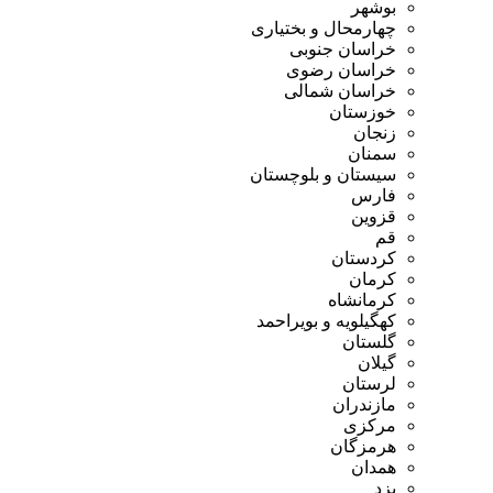
بوشهر
چهارمحال و بختیاری
خراسان جنوبی
خراسان رضوی
خراسان شمالی
خوزستان
زنجان
سمنان
سیستان و بلوچستان
فارس
قزوین
قم
کردستان
کرمان
کرمانشاه
کهگیلویه و بویراحمد
گلستان
گیلان
لرستان
مازندران
مرکزی
هرمزگان
همدان
یزد