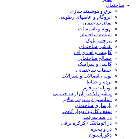
ساختمان
برق و هوشمند سازی
ایزوگام و عایقهای رطوبتی
نمای ساختمان
تهویه و تاسیسات
شیشه ساختمان
تیرچه و بلوک
نقاشی ساختمان
کابینت و ام دی اف
مصالح ساختمانی
کاشی و سرامیک
خدمات ساختمانی
لوله ، اتصالات و شیرآلات
نرده و حفاظ
یونولیت و فوم
ماشین آلات و ابزار ساختمانی
آسانسور /پله برقی /بالابر
بازسازی ساختمان
سقف کاذب / دیوار کاذب
در ضد سرقت
در اتوماتیک / کرکره برقی
در و پنجره
دکوراسیون