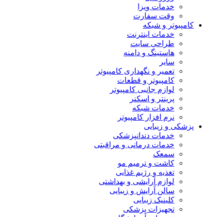
خدمات ویزا
وقت سفارت
کامپیوتر و شبکه
خدمات اینترنت
طراحی سایت
هاستینگ و دامنه
سایر
تعمیر و نگهداری کامپیوتر
کامپیوتر و قطعات
لوازم جانبی کامپیوتر
پرینتر و اسکنر
خدمات شبکه
نرم افزار کامپیوتر
پزشکی و زیبایی
خدمات دندانپزشکی
خدمات درمانی و مراقبتی
سمعک
کاشت و ترمیم مو
تغذیه و رژیم غذایی
لوازم آرایشی و بهداشتی
سالن آرایش و زیبایی
کلینیک زیبایی
تجهیزات پزشکی