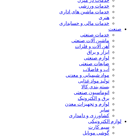
خدمات در منزل
خدمات ورزشی
خدمات ماشین های اداری
هنری
خدمات مالی و حسابداری
صنعت
خدمات صنعتی
ماشین آلات صنعتی
آهن آلات و فلزات
ابزار و یراق
لوازم صنعتی
ضایعات صنعتی
آب و فاضلاب
مواد شیمیایی و معدنی
تولید مواد غذایی
بسته بندی کالا
اتوماسیون صنعتی
برق و الکترونیک
لوازم و تجهیزات معدن
سایر
کشاورزی و دامداری
لوازم الکترونیکی
سیم کارت
گوشی موبایل