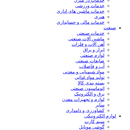
خدمات در منزل
خدمات ورزشی
خدمات ماشین های اداری
هنری
خدمات مالی و حسابداری
صنعت
خدمات صنعتی
ماشین آلات صنعتی
آهن آلات و فلزات
ابزار و یراق
لوازم صنعتی
ضایعات صنعتی
آب و فاضلاب
مواد شیمیایی و معدنی
تولید مواد غذایی
بسته بندی کالا
اتوماسیون صنعتی
برق و الکترونیک
لوازم و تجهیزات معدن
سایر
کشاورزی و دامداری
لوازم الکترونیکی
سیم کارت
گوشی موبایل