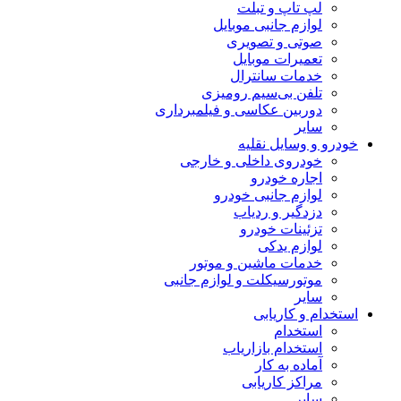
لپ تاپ و تبلت
لوازم جانبی موبایل
صوتی و تصویری
تعمیرات موبایل
خدمات سانترال
تلفن بی‌سیم رومیزی
دوربین عکاسی و فیلمبرداری
سایر
خودرو و وسایل نقلیه
خودروی داخلی و خارجی
اجاره خودرو
لوازم جانبی خودرو
دزدگیر و ردیاب
تزئینات خودرو
لوازم یدکی
خدمات ماشین و موتور
موتورسیکلت و لوازم جانبی
سایر
استخدام و کاریابی
استخدام
استخدام بازاریاب
آماده به کار
مراکز کاریابی
سایر