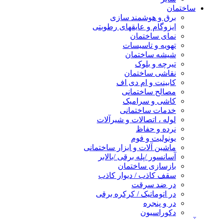
ساختمان
برق و هوشمند سازی
ایزوگام و عایقهای رطوبتی
نمای ساختمان
تهویه و تاسیسات
شیشه ساختمان
تیرچه و بلوک
نقاشی ساختمان
کابینت و ام دی اف
مصالح ساختمانی
کاشی و سرامیک
خدمات ساختمانی
لوله ، اتصالات و شیرآلات
نرده و حفاظ
یونولیت و فوم
ماشین آلات و ابزار ساختمانی
آسانسور /پله برقی /بالابر
بازسازی ساختمان
سقف کاذب / دیوار کاذب
در ضد سرقت
در اتوماتیک / کرکره برقی
در و پنجره
دکوراسیون