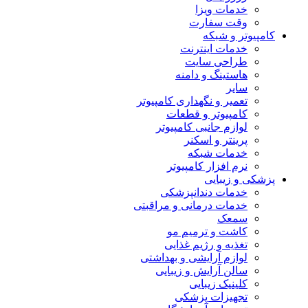
خدمات ویزا
وقت سفارت
کامپیوتر و شبکه
خدمات اینترنت
طراحی سایت
هاستینگ و دامنه
سایر
تعمیر و نگهداری کامپیوتر
کامپیوتر و قطعات
لوازم جانبی کامپیوتر
پرینتر و اسکنر
خدمات شبکه
نرم افزار کامپیوتر
پزشکی و زیبایی
خدمات دندانپزشکی
خدمات درمانی و مراقبتی
سمعک
کاشت و ترمیم مو
تغذیه و رژیم غذایی
لوازم آرایشی و بهداشتی
سالن آرایش و زیبایی
کلینیک زیبایی
تجهیزات پزشکی