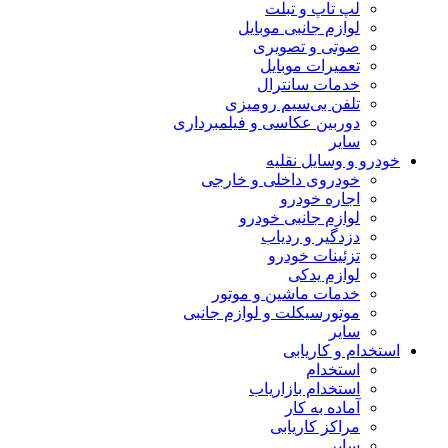
لپ تاپ و تبلت
لوازم جانبی موبایل
صوتی و تصویری
تعمیرات موبایل
خدمات سانترال
تلفن بی‌سیم رومیزی
دوربین عکاسی و فیلمبرداری
سایر
خودرو و وسایل نقلیه
خودروی داخلی و خارجی
اجاره خودرو
لوازم جانبی خودرو
دزدگیر و ردیاب
تزئینات خودرو
لوازم یدکی
خدمات ماشین و موتور
موتورسیکلت و لوازم جانبی
سایر
استخدام و کاریابی
استخدام
استخدام بازاریاب
آماده به کار
مراکز کاریابی
سایر