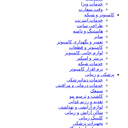
خدمات ویزا
وقت سفارت
کامپیوتر و شبکه
خدمات اینترنت
طراحی سایت
هاستینگ و دامنه
سایر
تعمیر و نگهداری کامپیوتر
کامپیوتر و قطعات
لوازم جانبی کامپیوتر
پرینتر و اسکنر
خدمات شبکه
نرم افزار کامپیوتر
پزشکی و زیبایی
خدمات دندانپزشکی
خدمات درمانی و مراقبتی
سمعک
کاشت و ترمیم مو
تغذیه و رژیم غذایی
لوازم آرایشی و بهداشتی
سالن آرایش و زیبایی
کلینیک زیبایی
تجهیزات پزشکی