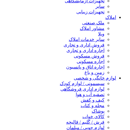
تجهیزات آزمایشگاهی
سایر
تجهیزات زیبایی
املاک
ملک صنعتی
مشاور املاک
ویلا
سایر خدمات املاک
فروش اداری و تجاری
اجاره اداری و تجاری
فروش مسکونی
اجاره مسکونی
اجاره اتاق و پانسیون
زمین و باغ
لوازم خانگی و شخصی
سیسمونی / لوازم کودک
لوازم اداری فروشگاهی
تصفیه آب و هوا
کیف و کفش
مجله و کتاب
پوشاک
کالای خواب
فرش / گلیم / قالیچه
لوازم چوبی / مبلمان