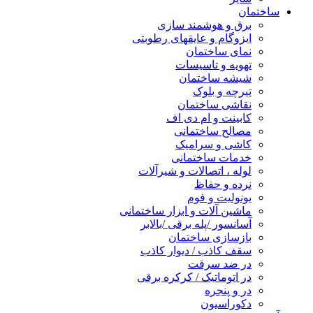
ساختمان
برق و هوشمند سازی
ایزوگام و عایقهای رطوبتی
نمای ساختمان
تهویه و تاسیسات
شیشه ساختمان
تیرچه و بلوک
نقاشی ساختمان
کابینت و ام دی اف
مصالح ساختمانی
کاشی و سرامیک
خدمات ساختمانی
لوله ، اتصالات و شیرآلات
نرده و حفاظ
یونولیت و فوم
ماشین آلات و ابزار ساختمانی
آسانسور /پله برقی /بالابر
بازسازی ساختمان
سقف کاذب / دیوار کاذب
در ضد سرقت
در اتوماتیک / کرکره برقی
در و پنجره
دکوراسیون