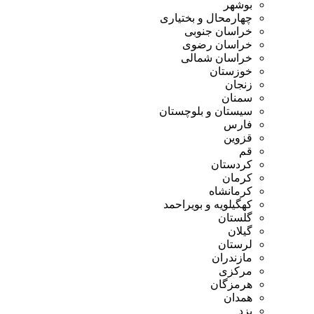
بوشهر
چهارمحال و بختیاری
خراسان جنوبی
خراسان رضوی
خراسان شمالی
خوزستان
زنجان
سمنان
سیستان و بلوچستان
فارس
قزوین
قم
کردستان
کرمان
کرمانشاه
کهگیلویه و بویراحمد
گلستان
گیلان
لرستان
مازندران
مرکزی
هرمزگان
همدان
یزد