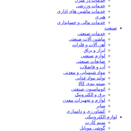
خدمات در منزل
خدمات ورزشی
خدمات ماشین های اداری
هنری
خدمات مالی و حسابداری
صنعت
خدمات صنعتی
ماشین آلات صنعتی
آهن آلات و فلزات
ابزار و یراق
لوازم صنعتی
ضایعات صنعتی
آب و فاضلاب
مواد شیمیایی و معدنی
تولید مواد غذایی
بسته بندی کالا
اتوماسیون صنعتی
برق و الکترونیک
لوازم و تجهیزات معدن
سایر
کشاورزی و دامداری
لوازم الکترونیکی
سیم کارت
گوشی موبایل