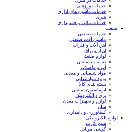
خدمات در منزل
خدمات ورزشی
خدمات ماشین های اداری
هنری
خدمات مالی و حسابداری
صنعت
خدمات صنعتی
ماشین آلات صنعتی
آهن آلات و فلزات
ابزار و یراق
لوازم صنعتی
ضایعات صنعتی
آب و فاضلاب
مواد شیمیایی و معدنی
تولید مواد غذایی
بسته بندی کالا
اتوماسیون صنعتی
برق و الکترونیک
لوازم و تجهیزات معدن
سایر
کشاورزی و دامداری
لوازم الکترونیکی
سیم کارت
گوشی موبایل