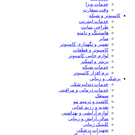
خدمات ویزا
وقت سفارت
کامپیوتر و شبکه
خدمات اینترنت
طراحی سایت
هاستینگ و دامنه
سایر
تعمیر و نگهداری کامپیوتر
کامپیوتر و قطعات
لوازم جانبی کامپیوتر
پرینتر و اسکنر
خدمات شبکه
نرم افزار کامپیوتر
پزشکی و زیبایی
خدمات دندانپزشکی
خدمات درمانی و مراقبتی
سمعک
کاشت و ترمیم مو
تغذیه و رژیم غذایی
لوازم آرایشی و بهداشتی
سالن آرایش و زیبایی
کلینیک زیبایی
تجهیزات پزشکی