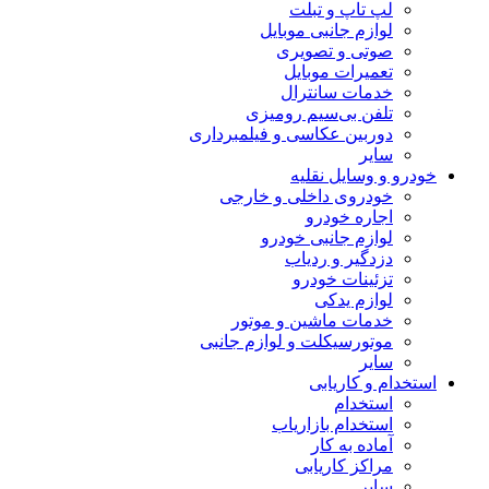
لپ تاپ و تبلت
لوازم جانبی موبایل
صوتی و تصویری
تعمیرات موبایل
خدمات سانترال
تلفن بی‌سیم رومیزی
دوربین عکاسی و فیلمبرداری
سایر
خودرو و وسایل نقلیه
خودروی داخلی و خارجی
اجاره خودرو
لوازم جانبی خودرو
دزدگیر و ردیاب
تزئینات خودرو
لوازم یدکی
خدمات ماشین و موتور
موتورسیکلت و لوازم جانبی
سایر
استخدام و کاریابی
استخدام
استخدام بازاریاب
آماده به کار
مراکز کاریابی
سایر