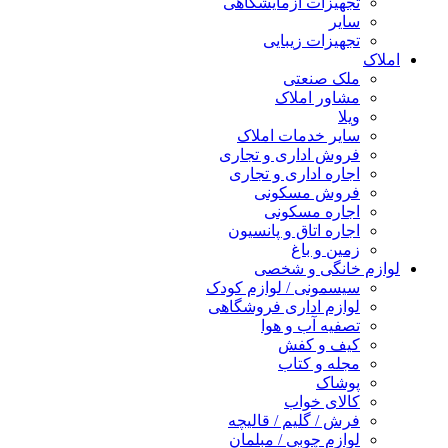
تجهیزات آزمایشگاهی
سایر
تجهیزات زیبایی
املاک
ملک صنعتی
مشاور املاک
ویلا
سایر خدمات املاک
فروش اداری و تجاری
اجاره اداری و تجاری
فروش مسکونی
اجاره مسکونی
اجاره اتاق و پانسیون
زمین و باغ
لوازم خانگی و شخصی
سیسمونی / لوازم کودک
لوازم اداری فروشگاهی
تصفیه آب و هوا
کیف و کفش
مجله و کتاب
پوشاک
کالای خواب
فرش / گلیم / قالیچه
لوازم چوبی / مبلمان