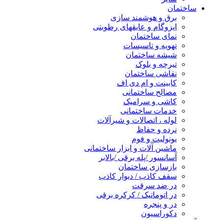
ساختمان
برق و هوشمند سازی
ایزوگام و عایقهای رطوبتی
نمای ساختمان
تهویه و تاسیسات
شیشه ساختمان
تیرچه و بلوک
نقاشی ساختمان
کابینت و ام دی اف
مصالح ساختمانی
کاشی و سرامیک
خدمات ساختمانی
لوله ، اتصالات و شیرآلات
نرده و حفاظ
یونولیت و فوم
ماشین آلات و ابزار ساختمانی
آسانسور /پله برقی /بالابر
بازسازی ساختمان
سقف کاذب / دیوار کاذب
در ضد سرقت
در اتوماتیک / کرکره برقی
در و پنجره
دکوراسیون