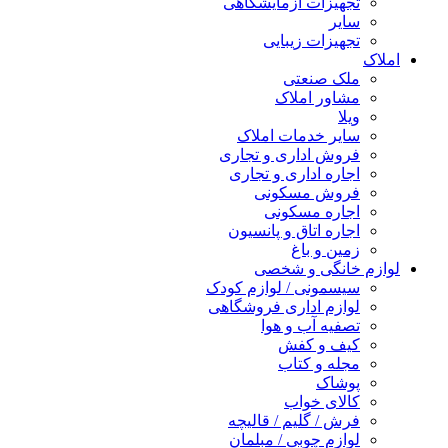
تجهیزات آزمایشگاهی
سایر
تجهیزات زیبایی
املاک
ملک صنعتی
مشاور املاک
ویلا
سایر خدمات املاک
فروش اداری و تجاری
اجاره اداری و تجاری
فروش مسکونی
اجاره مسکونی
اجاره اتاق و پانسیون
زمین و باغ
لوازم خانگی و شخصی
سیسمونی / لوازم کودک
لوازم اداری فروشگاهی
تصفیه آب و هوا
کیف و کفش
مجله و کتاب
پوشاک
کالای خواب
فرش / گلیم / قالیچه
لوازم چوبی / مبلمان