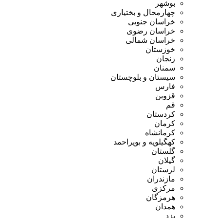
بوشهر
چهارمحال و بختیاری
خراسان جنوبی
خراسان رضوی
خراسان شمالی
خوزستان
زنجان
سمنان
سیستان و بلوچستان
فارس
قزوین
قم
کردستان
کرمان
کرمانشاه
کهگیلویه و بویراحمد
گلستان
گیلان
لرستان
مازندران
مرکزی
هرمزگان
همدان
یزد