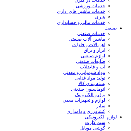
خدمات در منزل
خدمات ورزشی
خدمات ماشین های اداری
هنری
خدمات مالی و حسابداری
صنعت
خدمات صنعتی
ماشین آلات صنعتی
آهن آلات و فلزات
ابزار و یراق
لوازم صنعتی
ضایعات صنعتی
آب و فاضلاب
مواد شیمیایی و معدنی
تولید مواد غذایی
بسته بندی کالا
اتوماسیون صنعتی
برق و الکترونیک
لوازم و تجهیزات معدن
سایر
کشاورزی و دامداری
لوازم الکترونیکی
سیم کارت
گوشی موبایل