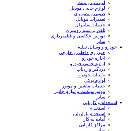
لپ تاپ و تبلت
لوازم جانبی موبایل
صوتی و تصویری
تعمیرات موبایل
خدمات سانترال
تلفن بی‌سیم رومیزی
دوربین عکاسی و فیلمبرداری
سایر
خودرو و وسایل نقلیه
خودروی داخلی و خارجی
اجاره خودرو
لوازم جانبی خودرو
دزدگیر و ردیاب
تزئینات خودرو
لوازم یدکی
خدمات ماشین و موتور
موتورسیکلت و لوازم جانبی
سایر
استخدام و کاریابی
استخدام
استخدام بازاریاب
آماده به کار
مراکز کاریابی
سایر