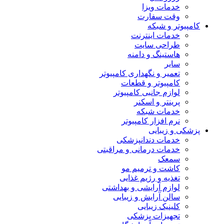
خدمات ویزا
وقت سفارت
کامپیوتر و شبکه
خدمات اینترنت
طراحی سایت
هاستینگ و دامنه
سایر
تعمیر و نگهداری کامپیوتر
کامپیوتر و قطعات
لوازم جانبی کامپیوتر
پرینتر و اسکنر
خدمات شبکه
نرم افزار کامپیوتر
پزشکی و زیبایی
خدمات دندانپزشکی
خدمات درمانی و مراقبتی
سمعک
کاشت و ترمیم مو
تغذیه و رژیم غذایی
لوازم آرایشی و بهداشتی
سالن آرایش و زیبایی
کلینیک زیبایی
تجهیزات پزشکی