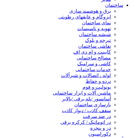
ساختمان
برق و هوشمند سازی
ایزوگام و عایقهای رطوبتی
نمای ساختمان
تهویه و تاسیسات
شیشه ساختمان
تیرچه و بلوک
نقاشی ساختمان
کابینت و ام دی اف
مصالح ساختمانی
کاشی و سرامیک
خدمات ساختمانی
لوله ، اتصالات و شیرآلات
نرده و حفاظ
یونولیت و فوم
ماشین آلات و ابزار ساختمانی
آسانسور /پله برقی /بالابر
بازسازی ساختمان
سقف کاذب / دیوار کاذب
در ضد سرقت
در اتوماتیک / کرکره برقی
در و پنجره
دکوراسیون