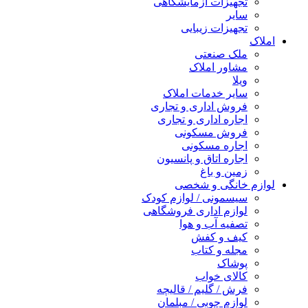
تجهیزات آزمایشگاهی
سایر
تجهیزات زیبایی
املاک
ملک صنعتی
مشاور املاک
ویلا
سایر خدمات املاک
فروش اداری و تجاری
اجاره اداری و تجاری
فروش مسکونی
اجاره مسکونی
اجاره اتاق و پانسیون
زمین و باغ
لوازم خانگی و شخصی
سیسمونی / لوازم کودک
لوازم اداری فروشگاهی
تصفیه آب و هوا
کیف و کفش
مجله و کتاب
پوشاک
کالای خواب
فرش / گلیم / قالیچه
لوازم چوبی / مبلمان