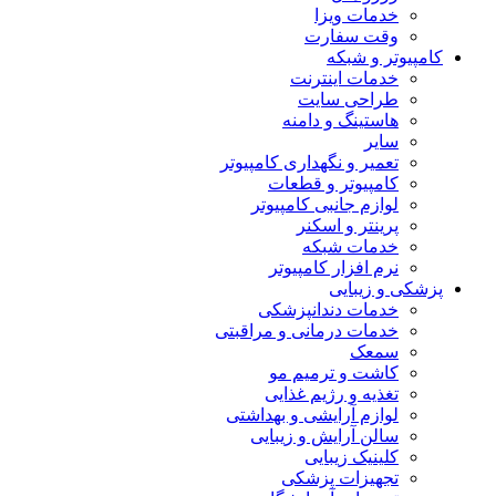
خدمات ویزا
وقت سفارت
کامپیوتر و شبکه
خدمات اینترنت
طراحی سایت
هاستینگ و دامنه
سایر
تعمیر و نگهداری کامپیوتر
کامپیوتر و قطعات
لوازم جانبی کامپیوتر
پرینتر و اسکنر
خدمات شبکه
نرم افزار کامپیوتر
پزشکی و زیبایی
خدمات دندانپزشکی
خدمات درمانی و مراقبتی
سمعک
کاشت و ترمیم مو
تغذیه و رژیم غذایی
لوازم آرایشی و بهداشتی
سالن آرایش و زیبایی
کلینیک زیبایی
تجهیزات پزشکی