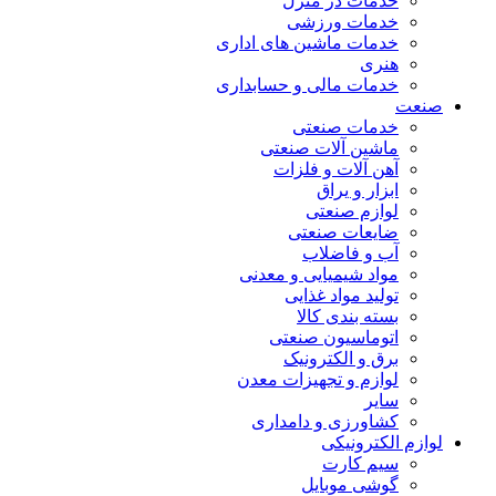
خدمات در منزل
خدمات ورزشی
خدمات ماشین های اداری
هنری
خدمات مالی و حسابداری
صنعت
خدمات صنعتی
ماشین آلات صنعتی
آهن آلات و فلزات
ابزار و یراق
لوازم صنعتی
ضایعات صنعتی
آب و فاضلاب
مواد شیمیایی و معدنی
تولید مواد غذایی
بسته بندی کالا
اتوماسیون صنعتی
برق و الکترونیک
لوازم و تجهیزات معدن
سایر
کشاورزی و دامداری
لوازم الکترونیکی
سیم کارت
گوشی موبایل