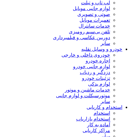
لپ تاپ و تبلت
لوازم جانبی موبایل
صوتی و تصویری
تعمیرات موبایل
خدمات سانترال
تلفن بی‌سیم رومیزی
دوربین عکاسی و فیلمبرداری
سایر
خودرو و وسایل نقلیه
خودروی داخلی و خارجی
اجاره خودرو
لوازم جانبی خودرو
دزدگیر و ردیاب
تزئینات خودرو
لوازم یدکی
خدمات ماشین و موتور
موتورسیکلت و لوازم جانبی
سایر
استخدام و کاریابی
استخدام
استخدام بازاریاب
آماده به کار
مراکز کاریابی
سایر