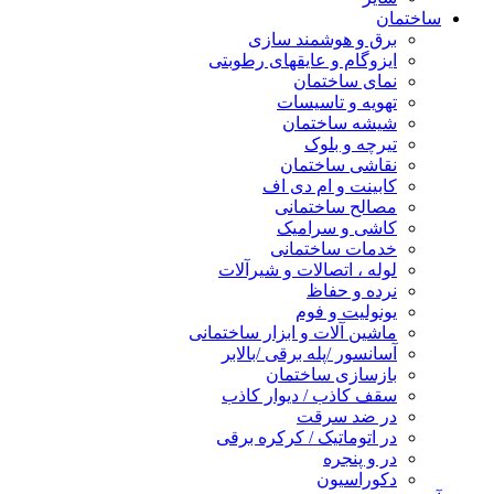
ساختمان
برق و هوشمند سازی
ایزوگام و عایقهای رطوبتی
نمای ساختمان
تهویه و تاسیسات
شیشه ساختمان
تیرچه و بلوک
نقاشی ساختمان
کابینت و ام دی اف
مصالح ساختمانی
کاشی و سرامیک
خدمات ساختمانی
لوله ، اتصالات و شیرآلات
نرده و حفاظ
یونولیت و فوم
ماشین آلات و ابزار ساختمانی
آسانسور /پله برقی /بالابر
بازسازی ساختمان
سقف کاذب / دیوار کاذب
در ضد سرقت
در اتوماتیک / کرکره برقی
در و پنجره
دکوراسیون