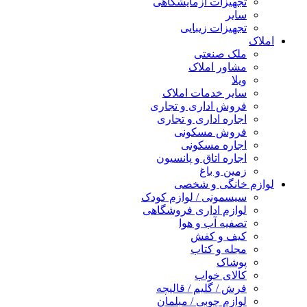
تجهیزات آزمایشگاهی
سایر
تجهیزات زیبایی
املاک
ملک صنعتی
مشاور املاک
ویلا
سایر خدمات املاک
فروش اداری و تجاری
اجاره اداری و تجاری
فروش مسکونی
اجاره مسکونی
اجاره اتاق و پانسیون
زمین و باغ
لوازم خانگی و شخصی
سیسمونی / لوازم کودک
لوازم اداری فروشگاهی
تصفیه آب و هوا
کیف و کفش
مجله و کتاب
پوشاک
کالای خواب
فرش / گلیم / قالیچه
لوازم چوبی / مبلمان