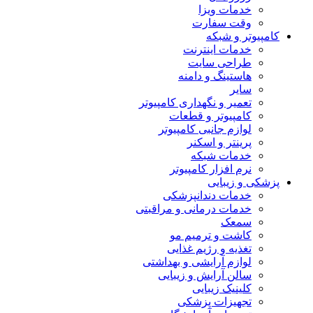
خدمات ویزا
وقت سفارت
کامپیوتر و شبکه
خدمات اینترنت
طراحی سایت
هاستینگ و دامنه
سایر
تعمیر و نگهداری کامپیوتر
کامپیوتر و قطعات
لوازم جانبی کامپیوتر
پرینتر و اسکنر
خدمات شبکه
نرم افزار کامپیوتر
پزشکی و زیبایی
خدمات دندانپزشکی
خدمات درمانی و مراقبتی
سمعک
کاشت و ترمیم مو
تغذیه و رژیم غذایی
لوازم آرایشی و بهداشتی
سالن آرایش و زیبایی
کلینیک زیبایی
تجهیزات پزشکی