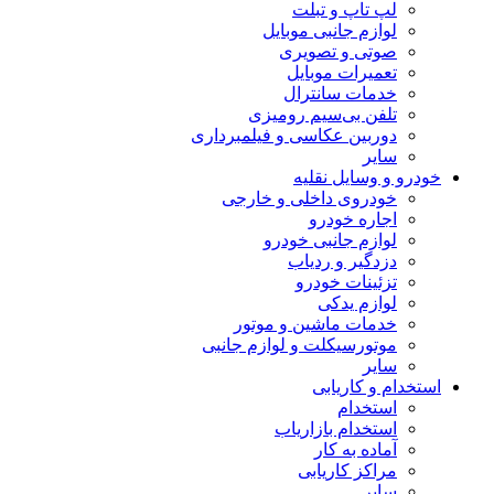
لپ تاپ و تبلت
لوازم جانبی موبایل
صوتی و تصویری
تعمیرات موبایل
خدمات سانترال
تلفن بی‌سیم رومیزی
دوربین عکاسی و فیلمبرداری
سایر
خودرو و وسایل نقلیه
خودروی داخلی و خارجی
اجاره خودرو
لوازم جانبی خودرو
دزدگیر و ردیاب
تزئینات خودرو
لوازم یدکی
خدمات ماشین و موتور
موتورسیکلت و لوازم جانبی
سایر
استخدام و کاریابی
استخدام
استخدام بازاریاب
آماده به کار
مراکز کاریابی
سایر