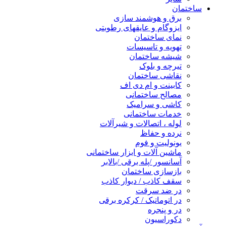
ساختمان
برق و هوشمند سازی
ایزوگام و عایقهای رطوبتی
نمای ساختمان
تهویه و تاسیسات
شیشه ساختمان
تیرچه و بلوک
نقاشی ساختمان
کابینت و ام دی اف
مصالح ساختمانی
کاشی و سرامیک
خدمات ساختمانی
لوله ، اتصالات و شیرآلات
نرده و حفاظ
یونولیت و فوم
ماشین آلات و ابزار ساختمانی
آسانسور /پله برقی /بالابر
بازسازی ساختمان
سقف کاذب / دیوار کاذب
در ضد سرقت
در اتوماتیک / کرکره برقی
در و پنجره
دکوراسیون