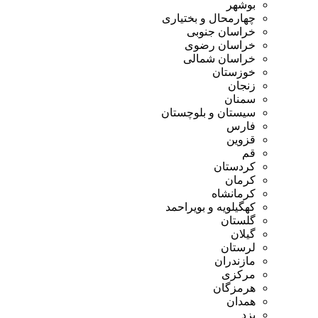
بوشهر
چهارمحال و بختیاری
خراسان جنوبی
خراسان رضوی
خراسان شمالی
خوزستان
زنجان
سمنان
سیستان و بلوچستان
فارس
قزوین
قم
کردستان
کرمان
کرمانشاه
کهگیلویه و بویراحمد
گلستان
گیلان
لرستان
مازندران
مرکزی
هرمزگان
همدان
یزد