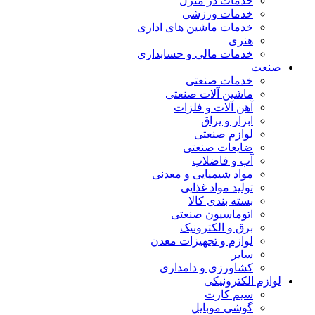
خدمات در منزل
خدمات ورزشی
خدمات ماشین های اداری
هنری
خدمات مالی و حسابداری
صنعت
خدمات صنعتی
ماشین آلات صنعتی
آهن آلات و فلزات
ابزار و یراق
لوازم صنعتی
ضایعات صنعتی
آب و فاضلاب
مواد شیمیایی و معدنی
تولید مواد غذایی
بسته بندی کالا
اتوماسیون صنعتی
برق و الکترونیک
لوازم و تجهیزات معدن
سایر
کشاورزی و دامداری
لوازم الکترونیکی
سیم کارت
گوشی موبایل